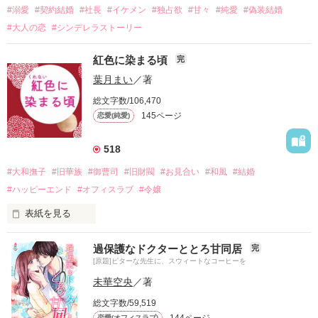
#溺愛
#契約結婚
#社長
#イケメン
#独占欲
#甘々
#純愛
#偽装結婚
#大人の恋
#シンデレラストーリー
紅色に染まる頃
完
葉月まい
／著
総文字数/106,470
145ページ
恋愛(純愛)
518
#大和撫子
#旧華族
#御曹司
#旧財閥
#お見合い
#和風
#結婚
#ハッピーエンド
#オフィスラブ
#令嬢
表紙を見る
令嬢と御曹司の恋

過保護なドクターととろ甘同居
完
*⋆꒰ঌ┈┈┈┈┈┈┈┈┈┈┈໒꒱⋆*

[原題]ビターな先生に、スウィートなコーヒーを
名家の令嬢と御曹司

未華空央
／著
世が世ならば

総文字数/59,519
お見合いでの政略結婚が筋

144ページ
恋愛(オフィスラブ)