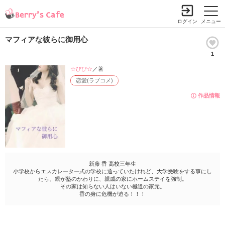
ログイン
メニュー
マフィアな彼らに御用心
1
☆びび☆
／著
恋愛(ラブコメ)
作品情報
新藤 香 高校三年生
小学校からエスカレーター式の学校に通っていたけれど、大学受験をする事にし
たら、親が塾のかわりに、親戚の家にホームステイを強制。
その家は知らない人はいない極道の家元。
香の身に危機が迫る！！！