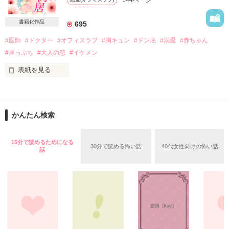
そんな二人が

恋をして

書籍化作品
695
互いに心を通わせる

#医師
#ドクター
#オフィスラブ
#胸キュン
#ドン底
#溺愛
#赤ちゃん
現代に生きる二人の

#崖っぷち
#大人の恋
#イケメン
ぎこちなく純粋な恋物語

表紙を見る
⁎.·˖*🍁読んで下さった皆様、

「じゃあ……その二十七歳のどうしようもない女、俺が拾って
いいね！やひとこと感想を下さった皆様も、

やろうか？」

本当にありがとうございます🍁*˖·.⁎

かんたん検索
2023年11月29日公開
突然、降って湧いたような話だった。

15分で読めるためになる
30分で読める怖い話
40代女性向けの怖い話
話
作品を読む
路頭に迷いそうだった私を拾ってくれたのは、

クールで見惚れるほど格好良い産婦人科の先生でした。

2017.10.6 完結公開
