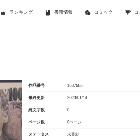
ランキング
書籍情報
コミック
コ
作品番号
1687585
最終更新
2023/01/14
総文字数
0
ページ数
0ページ
ステータス
未完結