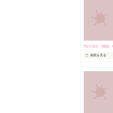
#女子高生
#嫉妬
表紙を見る
「お願い、正気
「ずっと一緒に
地獄で恋を、や