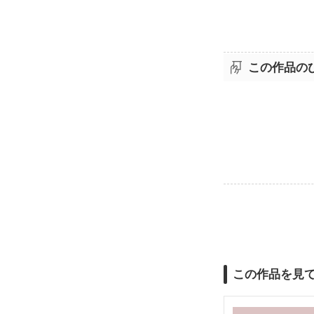
この作品の
この作品を見