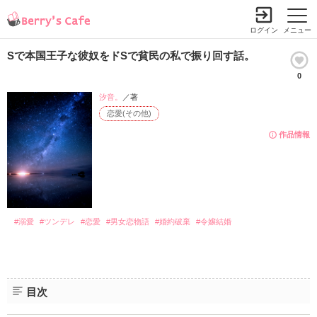
ログイン
メニュー
Sで本国王子な彼奴をドSで貧民の私で振り回す話。
0
汐音。
／著
恋愛(その他)
作品情報
#溺愛
#ツンデレ
#恋愛
#男女恋物語
#婚約破棄
#令嬢結婚
目次