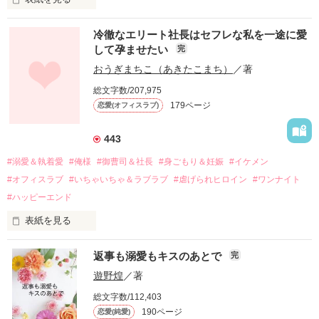
冷徹なエリート社長はセフレな私を一途に愛
して孕ませたい
完
幼なじみの哲平に淡い恋心を抱いていた美桜。

おうぎまちこ（あきたこまち）
／著
しかし、ある出来事をきっかけに二人の関係は壊れてしまう。

総文字数/207,975
関係修復もできないまま、美桜は両親の離婚によって

179ページ
恋愛(オフィスラブ)
引っ越すことになり、哲平とも離れ離れになった。

それから約十二年後。

443
過去の傷から、二度と会いたくないと思っていた哲平に

#溺愛＆執着愛
#俺様
#御曹司＆社長
#身ごもり＆妊娠
#イケメン
運命のような再会を果たす。

#オフィスラブ
#いちゃいちゃ＆ラブラブ
#虐げられヒロイン
#ワンナイト
そして、ひょんなことから

#ハッピーエンド
酔った勢いで一夜を共にしてしまった。

表紙を見る
さらに、美桜が初めてだと知った哲平は

『責任をとる、結婚しよう』と真っ直ぐに告げてきた。

　おかしな噂を流されて前の職場でうまくいかなかった梅田美
戸惑う美桜とは裏腹に、好きという気持ちを隠すことなく

返事も溺愛もキスのあとで
完
桜は、海外で傷心旅行をしていたところ、日本人美青年と出会
甘やかしてくる。

い、酒の勢いもあり一夜限りの関係となる。

遊野煌
／著
　帰国後、美桜は新しい職場でワンナイトした美青年と再会。
そんなある日、哲平は美桜がストーカー被害に

総文字数/112,403
なんと彼の正体は、とある財閥御曹司にも関わらず、一族を離
遭っていることを知る。

190ページ
恋愛(純愛)
れて起業した新進気鋭の実業家、社内でも冷徹だと評判な社長