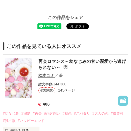
この作品をシェア
この作品を見ている人にオススメ
再会ロマンス～幼なじみの甘い溺愛から逃げ
られない～
完
松本ユミ
／著
総文字数/144,360
245ページ
恋愛(純愛)
406
#幼なじみ
#溺愛
#再会
#両片想い
#初恋
#スパダリ
#大人の恋
#御曹司
#独占欲
#ハッピーエンド
表紙を見る