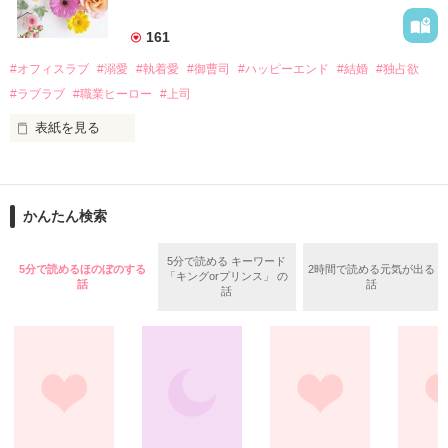
美桜を守るため、哲平は同居を提案してきて――。

――御影恭司その人だったのだ――！

　なぜか恭司から飼い猫の世話係を命じられた美桜は、猫の世
161
話を口実にしばしば呼び出された上、二人はいわゆる身体だけ
夏木美桜(なつきみお)

#オフィスラブ
#溺愛
#執着愛
#御曹司
#ハッピーエンド
#結婚
#独占欲
✕

#ラブラブ
#職業ヒーロー
#上司
鳴海哲平 (なるみてっぺい)

表紙を見る
作品を読む
止まっていたはずの二人の時間が、再び動き出す。

舞川雛子（26）は大手お菓子メーカー、三日月製菓コーポレー
再会から始まる、溺愛ラブ。

ションの企画戦略室で働いている。

また雛子には2年前から付き合いはじめ、半年前から同棲を始
2026.6.5～2026.7.25

かんたん検索
めた、同期で恋人の石垣守（26）がいるのだが、後輩の姫原由
羅（24）との浮気が発覚した上、いつのまにか元カノにされて
いた。

5分で読める キーワード
5分で読めるほのぼのする
2時間で読める元気が出る
「キングorプリンス」 の
守と由羅から『便利屋雛子』と馬鹿にされ、一人こっそり泣い
話
話
＊以前、公開していた話の改稿版です＊

話
ていた雛子に、企画戦略室の上司である雪瀬鷹哉（29）が
『──俺と結婚してくれないか』といきなりプロポーズをしてき
た上、同居まで提案してきて──？

鷹哉『宜しくな、俺の雛子』🦅

雛子『俺の……ひぃ、雛子？！！！』🐥

作品を読む
シゴデキで冷徹な上司が見せる素顔は、なぜか想像以上に甘く