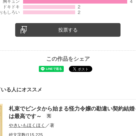
投票する
この作品をシェア
ている人にオススメ
札束でビンタから始まる怪力令嬢の勘違い契約結婚
は最高です～
完
やきいもほくほく
／著
総文字数/115,225