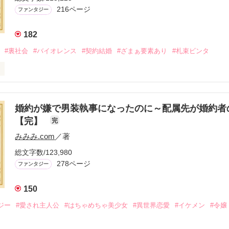
216ページ
ファンタジー
182
#裏社会
#バイオレンス
#契約結婚
#ざまぁ要素あり
#札束ビンタ
呼ばれた父は事業で失敗ばかり。

生活を送るオリヴィア・ディルムーンは、母が倒れたことをきっかけに
出した。

婚約が嫌で男装執事になったのに～配属先が婚約者
の店主は札束でビンタしてくる謎の男。

【完】
完
雇われたと思いきや……契約結婚だった！？

みみみ.com
／著
ロベールは仮面をつけており、謎が多いが幸せな結婚生活を満喫中。

を慕うアリスに一方的に敵視され、嫌がらせを受けるもオリヴィアには効
総文字数/123,980
278ページ
ファンタジー
る初夜騒動に危険ばかりの血まみれ新婚生活。

はオリヴィアを気にかけるように……？

150
ければ、俺の言うことに従え」

で！」

ジー
#愛され主人公
#はちゃめちゃ美少女
#異世界恋愛
#イケメン
#令嬢
結婚生活は最高……？

爵と天然怪力令嬢の溺愛バイオレンスラブコメディです。
