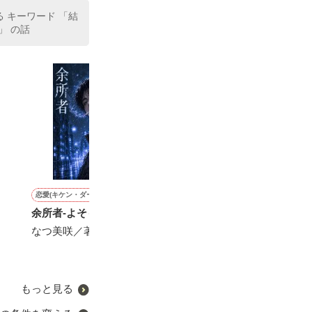
る キーワード 「結
」 の話
い」

恋愛(キケン・ダーク)
ファンタジー
恋愛(キケン・ダーク)
ファンタジー
余所者-よそもの-
転生令嬢は小食王子のお食
無敵の総長は地味子ちゃん
【完結】売られ
事係
に甘すぎる
後の夜にヤリ逃
なつ美咲／著
た〜平和に子育
甘沢林檎／著
-KAHO-／著
と、迎えに来た
やきいもほくほ
子様でした〜
もっと見る