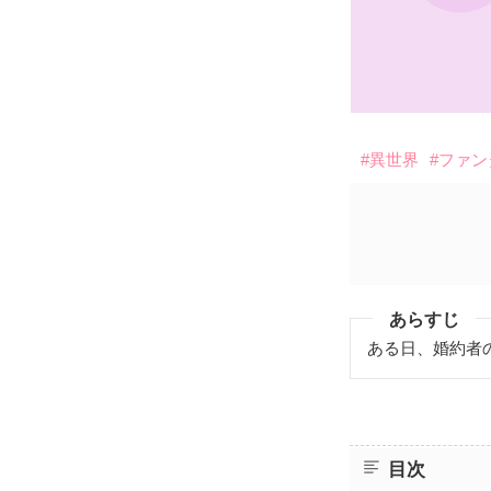
#異世界
#ファ
あらすじ
ある日、婚約者
目次