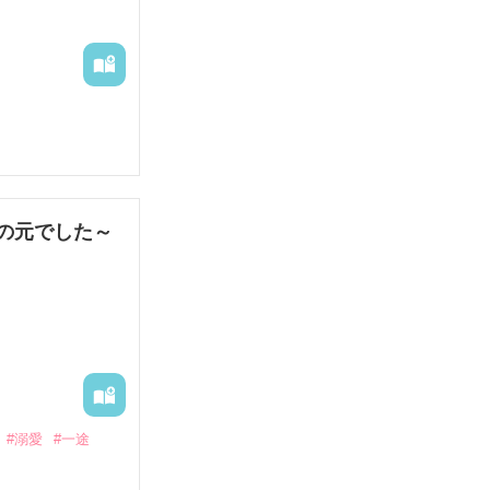
娼婦になり稼ご
の元でした～
果なし。

#溺愛
#一途