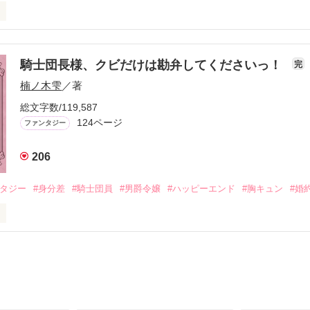
金はお札にさせてください。

ヨム、アルファポリス掲載中
メ×ハッピーファンタジー／

騎士団長様、クビだけは勘弁してくださいっ！
完
楠ノ木雫
／著
おお〜い！！！！」

作品を読む
総文字数/119,587
爵令嬢の先にいたのは

124ページ
ファンタジー
爵様の頭上でした

ぇぇえ！！！！！」

206
ンタジー
#身分差
#騎士団員
#男爵令嬢
#ハッピーエンド
#胸キュン
#婚
会いを果たした二人

自分の隣に知らない男が眠っていた。

タ侯爵令嬢

ていて置いていったが……

淡いピンクの髪に澄んだ水色の瞳

に遭遇、彼はあの近衛騎士団長だと判明した。
