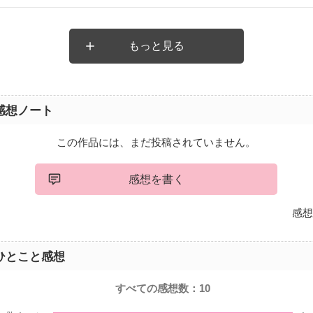
ルのやり方でカイル殿下を慕っていて良かった。ジレジレだったけ
とで一歩前に進んでよかった。でも、この２人の恋、まだまだ先は
もっと見る
感想ノート
この作品には、まだ投稿されていません。
感想を書く
感想
ひとこと感想
すべての感想数：
10