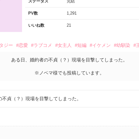
ステータス
完結
PV数
1,291
いいね数
21
ンタジー
#恋愛
#ラブコメ
#女主人
#短編
#イケメン
#幼馴染
#
ある日、婚約者の不貞（？）現場を目撃してしまった。
※ノベマ様でも投稿しています。
の不貞（？）現場を目撃してしまった。