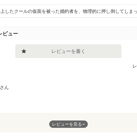
浮上したクールの仮面を被った婚約者を、物理的に押し倒してしま
レビュー
レビューを書く
レ
さん
に恋しすぎて拗らせてるカイル殿下、恋に奥手すぎてそれはそれで
レビューを見る
が好きだったんだろうけど、カイル殿下はノエルしか見えていない
けられても気付かなかったんだろうし、揺れなかったんだろう。そ