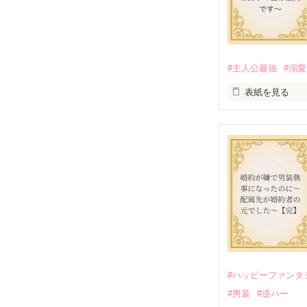
#主人公最強
#溺愛
表紙を見る
かつては英雄と
そのせいで極貧
うと屋敷を飛び
娼館（たぶん）
金と引き換えに
裏社会を牛耳る
そこでロベール
勘違いから始ま
次第にロベール
「この金が欲し
「──はい、喜ん
#ハッピーファンタ
出会いは最悪、
#男装
#逆ハー
愛を知らない公