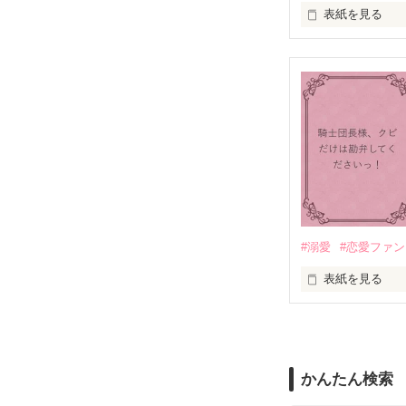
表紙を見る
＊この世界のお
＊なろう、カク
＼異世界ラブコ
「いやっほぉぉ
バンジーした侯
甘いマスクの公
「ど、どいてぇ
「…は？」

#溺愛
#恋愛ファ
表紙を見る
そんな最悪の出
目が覚めたら、
リリィ・ロゼッ
朝の鍛錬が迫っ
かんたん検索
ふんわりとした
鍛錬後の業務中