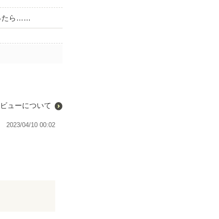
ったら……
ビューについて
2023/04/10 00:02
良き♡ドロテア
から、どんなあ
こも良かった♡