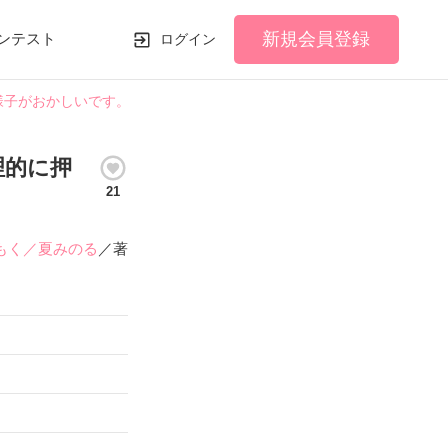
新規会員登録
ンテスト
ログイン
様子がおかしいです。
理的に押
21
もく／夏みのる
／著