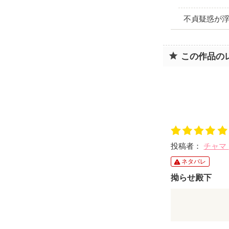
不貞疑惑が
この作品の
投稿者：
チャマ
ネタバレ
拗らせ殿下
長年、ノエル
はカイル殿下
ざとさで仕掛