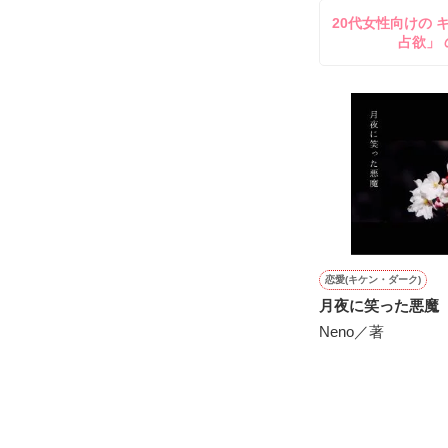
透き通るほど白
20代女性向けの 
お人形のように
占欲」 
残念なほどに自
「あの、本当に
「そうだな……
ギル・レイヴン
サラサラとした
甘い言葉をささ
あまりにも整っ
社交界で圧倒的
表では甘いマス
┈┈┈┈┈┈┈ 
空から降ってき
悪魔の近衛騎士
恋愛(キケン・ダーク)
国王命令での婚
リアム・ロドリ
月夜に笑った悪魔
とある事情で絶
Neno／著
×

そうだ！男装執
【修行してきま
騎士団員の男爵
謎のリリィらし
テレシア・マー
┈┈┈┈┈┈┈ 
だけど……配属