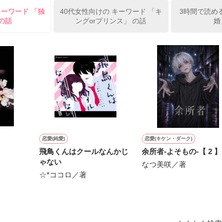
い肌と華奢の手足

キーワード 「独
40代女性向けの キーワード 「キ
3時間で読め
可愛いらしい見た目とは裏腹に

の話
ングorプリンス」 の話
婚
由でお気楽なお転婆令嬢

、何でもしますのでクビだけは……」

黙ってはおいてやろう。だが、何でもするという言葉は言わないほうがい
公爵

綺麗な黒髪に綺麗な青色の瞳

やく近衛騎士団長に翻弄されるテレシアの恋物語が始まる——

た顔は女性たちを引き寄せる

人気を誇っていた

クを被る彼の裏は……

❁ ❁ ❁ ┈┈┈┈┈┈┈┈

たリリィに恋したギルは

団長

恋愛(純愛)
恋愛(キケン・ダーク)
約を申し込む

エス

飛鳥くんはクールなんかじ
余所者-よそもの-【 2 】
ゃない
対婚約したくないリリィは

なつ美咲／著
事として生きていこう！

☆*ココロ／著
す。私は元気です。】

令嬢

い手紙を残して逃亡

フィス

❁ ❁ ❁ ┈┈┈┈┈┈┈┈

されたのはレイヴン公爵家だった
