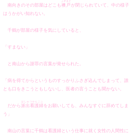
ふすまど
南向きのその部屋はどこも
襖戸
が閉じられていて、中の様子
はうかがい知れない。
千鶴が部屋の様子を気にしていると、
「すまない」
と南山から謝罪の言葉が発せられた。
「病を得てからというものすっかりふさぎ込んでしまって、誰
とも口をきこうともしないし、医者の言うことも聞かない。
はしゅつかんごふ
だから
派出看護婦
をお願いしても、みんなすぐに辞めてしま
う」
南山の言葉に千鶴は看護婦という仕事に就く女性の人間性に