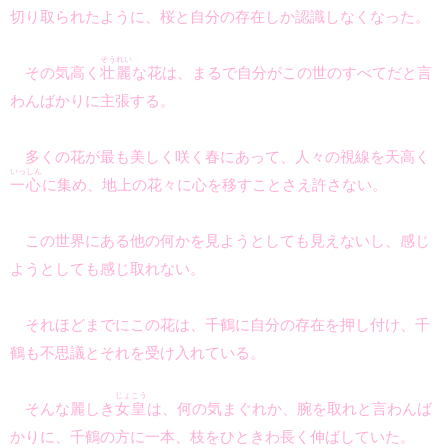
切り取られたように、桜と自分の存在しか認識しなくなった。
そうれい
その気高く
壮麗
な花は、まるで自分がこの世のすべてだと言
わんばかりに主張する。
多くの花が最も美しく咲く春にあって、人々の視線を天高く
いっしん
一心
に集め、地上の花々に心を移すことさえ許さない。
この世界にある他の何かを見ようとしても見えないし、感じ
ようとしても感じ取れない。
それほどまでにこの花は、千鶴に自分の存在を押し付け、千
鶴も不思議とそれを受け入れている。
じょこう
そんな麗しき
女皇
は、何の気まぐれか、腕を取れと言わんば
かりに、千鶴の方に一本、枝をひときわ長く伸ばしていた。