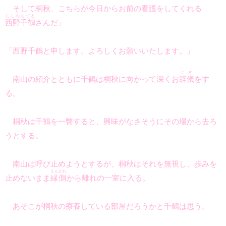
そして桐秋、こちらが今日からお前の看護をしてくれる
にしのちづる
西野千鶴
さんだ」
「西野千鶴と申します。よろしくお願いいたします。」
じぎ
南山の紹介とともに千鶴は桐秋に向かって深くお
辞儀
をす
る。
桐秋は千鶴を一瞥すると、興味がなさそうにその場から去ろ
うとする。
南山は呼び止めようとするが、桐秋はそれを無視し、歩みを
えんがわ
止めないまま
縁側
から離れの一室に入る。
あそこが桐秋の療養している部屋だろうかと千鶴は思う。