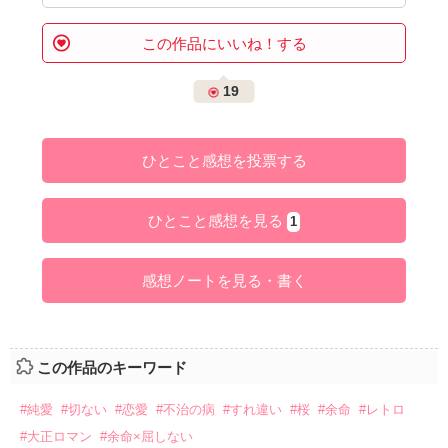
この作品にいいね！する
19
ひとこと感想を投票する
ひとこと感想を見る
1
感想ノートを見る・書く
この作品のキーワード
#純愛
#切ない
#恋愛
#不治の病
#すれ違い
#桜
#余命
#レトロ
#大正ロマン
#余命×屈しない