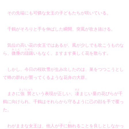
その先端にも可憐な女王の子どもたちが咲いている。
千鶴がそろりと手を伸ばした瞬間、突風が吹き抜ける。
気位の高い花の女王ではあるが、風が少しでも吹こうものな
みじん
ためら
ら、
微塵
の
躊躇
いもなく、ますます美しく花を散らす。
しかし、今日の桜吹雪が生み出したのは、巣をつつこうとし
て蜂の群れが襲ってくるような花弁の大群。
きょうしゅう
すさ
まさに
強襲
という表現が正しい、
凄
まじい量の花びらが千
鶴に向けられ、千鶴はそれらから守るように己の顔を手で覆っ
た。
ふ
わがままな女王は、他人が子に
触
れることを良しとしなかっ