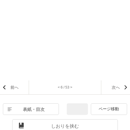
前へ
次へ
< 6 / 53 >
表紙・目次
しおりを挟む