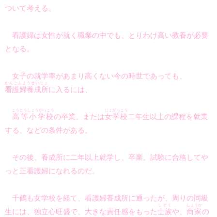
ついて考える。
看護婦は女性が就く職業の中でも、とりわけ高い教養が必要
となる。
女子の就学率があまり高くない今の時世であっても、
かんごふようせいじょ
看護婦養成所
に入るには、
こうとうしょうがっこう
じょがっこう
高等小学校
の卒業、または
女学校
二年生以上の課程を就業
する、などの条件がある。
その後、養成所に二年以上就学し、卒業。試験に合格してや
っと正看護婦になれるのだ。
千鶴も女学校を経て、看護婦養成所に通ったが、周りの同級
しぞく
しょうか
生には、独立心旺盛で、大きな責任感をもった
士族
や、
商家
の