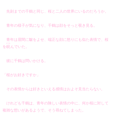
先刻までの千鶴と同じ、桜と二人の世界にいるのだろうか。
青年の様子が気になり、千鶴は顔をそっと覗き見る。
青年は眉間に皺をよせ、端正な顔に怒りにも似た表情で、桜
にら
を
睨
んでいた。
彼に千鶴は問いかける。
「桜がお好きですか」
その表情からは好きといえる感情はおよそ見当たらない。
けれども千鶴は、青年の険しい表情の中に、何か桜に対して
複雑な想いがあるようで、そう尋ねてしまった。