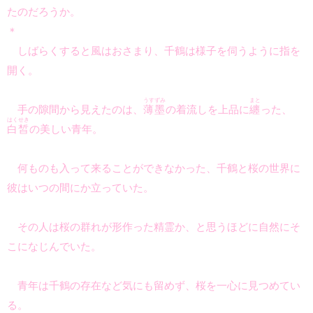
たのだろうか。
＊
しばらくすると風はおさまり、千鶴は様子を伺うように指を
開く。
うすずみ
まと
手の隙間から見えたのは、
薄墨
の着流しを上品に
纏
った、
はくせき
白皙
の美しい青年。
何ものも入って来ることができなかった、千鶴と桜の世界に
彼はいつの間にか立っていた。
その人は桜の群れが形作った精霊か、と思うほどに自然にそ
こになじんでいた。
青年は千鶴の存在など気にも留めず、桜を一心に見つめてい
る。