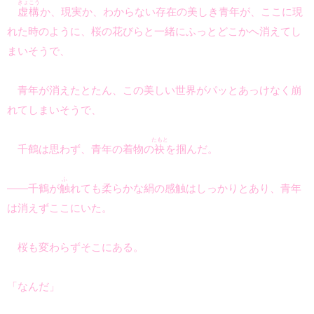
きょこう
虚構
か、現実か、わからない存在の美しき青年が、ここに現
れた時のように、桜の花びらと一緒にふっとどこかへ消えてし
まいそうで、
青年が消えたとたん、この美しい世界がパッとあっけなく崩
れてしまいそうで、
たもと
千鶴は思わず、青年の着物の
袂
を掴んだ。
ふ
――千鶴が
触
れても柔らかな絹の感触はしっかりとあり、青年
は消えずここにいた。
桜も変わらずそこにある。
「なんだ」