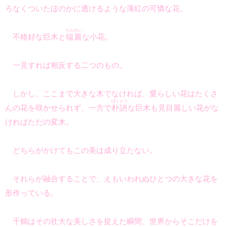
ろなくついたほのかに透けるような薄紅の可憐な花。
たんれい
不格好な巨木と
端麗
な小花。
一見すれば相反する二つのもの。
しかし、ここまで大きな木でなければ、愛らしい花はたくさ
ぼくとつ
んの花を咲かせられず、一方で
朴訥
な巨木も見目麗しい花がな
ければただの変木。
どちらがかけてもこの美は成り立たない。
それらが融合することで、えもいわれぬひとつの大きな花を
形作っている。
千鶴はその壮大な美しさを捉えた瞬間、世界からそこだけを