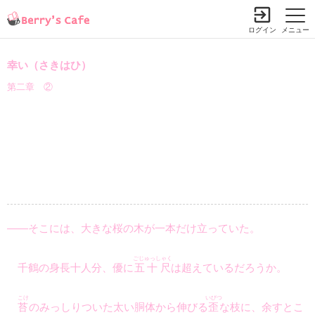
ログイン
メニュー
幸い（さきはひ）
第二章 ②
――そこには、大きな桜の木が一本だけ立っていた。
ごじゅっしゃく
千鶴の身長十人分、優に
五十尺
は超えているだろうか。
こけ
いびつ
苔
のみっしりついた太い胴体から伸びる
歪
な枝に、余すとこ