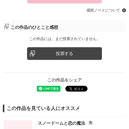
感想ノートについて
この作品のひとこと感想
この作品には、まだ投票されていません。
投票する
この作品をシェア
この作品を見ている人にオススメ
スノードームと恋の魔法
完