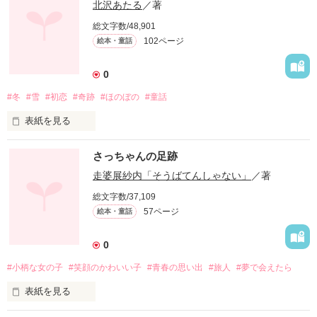
北沢あたる
／著
総文字数/48,901
102ページ
絵本・童話
0
#冬
#雪
#初恋
#奇跡
#ほのぼの
#童話
表紙を見る
さっちゃんの足跡
～寒い冬の日に心が温まるお話をお送りします～

走婆展紗内「そうばてんしゃない」
／著
総文字数/37,109
57ページ
絵本・童話
その子の名前はミライちゃんといった。

0
#小柄な女の子
#笑顔のかわいい子
#青春の思い出
#旅人
#夢で会えたら
どんな字を書くのか、それが本当の名前なのかも確かではなか
った。

表紙を見る