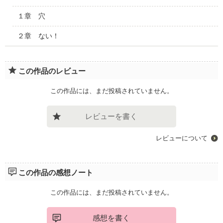
１章 穴
２章 ない！
この作品のレビュー
この作品には、まだ投稿されていません。
レビューを書く
レビューについて
この作品の感想ノート
この作品には、まだ投稿されていません。
感想を書く