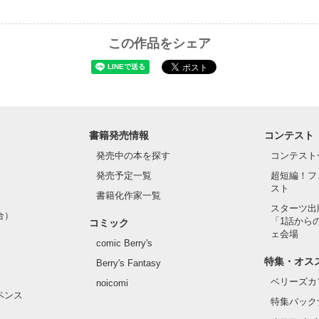
この作品をシェア
書籍発売情報
コンテスト
発売中の本を探す
コンテスト
発売予定一覧
超短編！フ
スト
書籍化作家一覧
スターツ出
合）
「1話から
コミック
ェ会場
comic Berry's
特集・オス
Berry's Fantasy
ベリーズカ
noicomi
ペンス
特集バック