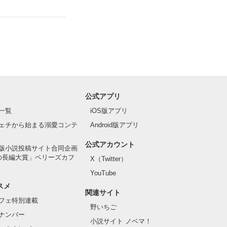
公式アプリ
一覧
iOS版アプリ
ェチから始まる溺愛コンテ
Android版アプリ
公式アカウント
版小説投稿サイト合同企画
の長編大賞」ベリーズカフ
X（Twitter）
YouTube
スメ
関連サイト
フェ特別連載
野いちご
ナンバー
小説サイト ノベマ！