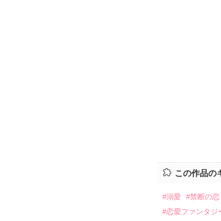
この作品の
#溺愛
#禁断の恋
#恋愛ファンタジ