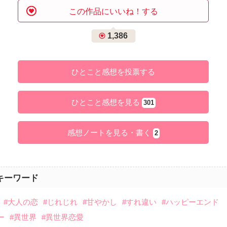
この作品にいいね！する
1,386
ひとこと感想を投票する
ひとこと感想を見る
301
感想ノートを見る・書く
2
キーワード
#大人の恋
#じれじれ
#甘やかし
#すれ違い
#ハッピーエンド
ー
#異世界
#異世界恋愛