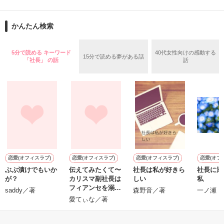
舞川雛子（26）は大手お菓子メーカー、三日月製菓コーポレー
再会から始まる、溺愛ラブ。

ションの企画戦略室で働いている。

また雛子には2年前から付き合いはじめ、半年前から同棲を始
2026.6.5～2026.7.25

かんたん検索
めた、同期で恋人の石垣守（26）がいるのだが、後輩の姫原由
羅（24）との浮気が発覚した上、いつのまにか元カノにされて
いた。

5分で読める キーワード
40代女性向けの感動する
15分で読める夢がある話
守と由羅から『便利屋雛子』と馬鹿にされ、一人こっそり泣い
「社長」 の話
話
＊以前、公開していた話の改稿版です＊

ていた雛子に、企画戦略室の上司である雪瀬鷹哉（29）が
『──俺と結婚してくれないか』といきなりプロポーズをしてき
た上、同居まで提案してきて──？

鷹哉『宜しくな、俺の雛子』🦅

雛子『俺の……ひぃ、雛子？！！！』🐥

作品を読む
シゴデキで冷徹な上司が見せる素顔は、なぜか想像以上に甘く
て……🐥💓🦅

恋愛(オフィスラブ)
恋愛(オフィスラブ)
恋愛(オフィスラブ)
恋愛(オフ
ぶぶ漬けでもいか
伝えてみたくて〜
社長は私が好きら
社長に溺
V
※表紙も作中使用の画像も全てフリー素材です。

が？
カリスマ副社長は
しい
私
c
※執筆期間2026.6.3〜7.20完結です。　

フィアンセを溺愛
saddy／著
森野音／著
一ノ瀬 
※他サイトさんにて恋愛トレンド1位でした〜良かったら読ん
する〜
愛てぃな／著
で頂けると嬉しいです。
もっと見る