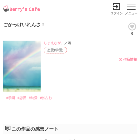
ログイン
メニュー
ごかっけいれんさ！
0
しまえなが。
／著
恋愛(学園)
作品情報
#学園
#恋愛
#純愛
#独占欲
この作品の感想ノート