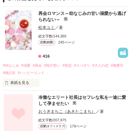
再会ロマンス～幼なじみの甘い溺愛から逃げ
られない～
完
松本ユミ
／著
総文字数/144,360
245ページ
恋愛(純愛)
416
#幼なじみ
#溺愛
#再会
#両片想い
#初恋
#スパダリ
#大人の恋
#御曹司
#独占欲
#ハッピーエンド
表紙を見る
冷徹なエリート社長はセフレな私を一途に愛
して孕ませたい
完
幼なじみの哲平に淡い恋心を抱いていた美桜。

おうぎまちこ（あきたこまち）
／著
しかし、ある出来事をきっかけに二人の関係は壊れてしまう。

総文字数/207,975
関係修復もできないまま、美桜は両親の離婚によって

179ページ
恋愛(オフィスラブ)
引っ越すことになり、哲平とも離れ離れになった。
