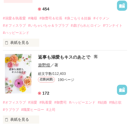
それから約十二年後。

454
過去の傷から、二度と会いたくないと思っていた哲平に

#溺愛＆執着愛
#俺様
#御曹司＆社長
#身ごもり＆妊娠
#イケメン
運命のような再会を果たす。

#オフィスラブ
#いちゃいちゃ＆ラブラブ
#虐げられヒロイン
#ワンナイト
そして、ひょんなことから

#ハッピーエンド
酔った勢いで一夜を共にしてしまった。

表紙を見る
さらに、美桜が初めてだと知った哲平は

『責任をとる、結婚しよう』と真っ直ぐに告げてきた。

　おかしな噂を流されて前の職場でうまくいかなかった梅田美
戸惑う美桜とは裏腹に、好きという気持ちを隠すことなく

返事も溺愛もキスのあとで
完
桜は、海外で傷心旅行をしていたところ、日本人美青年と出会
甘やかしてくる。

い、酒の勢いもあり一夜限りの関係となる。

遊野煌
／著
　帰国後、美桜は新しい職場でワンナイトした美青年と再会。
そんなある日、哲平は美桜がストーカー被害に

総文字数/112,403
なんと彼の正体は、とある財閥御曹司にも関わらず、一族を離
遭っていることを知る。

190ページ
恋愛(純愛)
れて起業した新進気鋭の実業家、社内でも冷徹だと評判な社長
美桜を守るため、哲平は同居を提案してきて――。

――御影恭司その人だったのだ――！

　なぜか恭司から飼い猫の世話係を命じられた美桜は、猫の世
172
話を口実にしばしば呼び出された上、二人はいわゆる身体だけ
夏木美桜(なつきみお)

#オフィスラブ
#溺愛
#執着愛
#御曹司
#ハッピーエンド
#結婚
#独占欲
✕

#ラブラブ
#職業ヒーロー
#上司
鳴海哲平 (なるみてっぺい)

表紙を見る
作品を読む
止まっていたはずの二人の時間が、再び動き出す。
