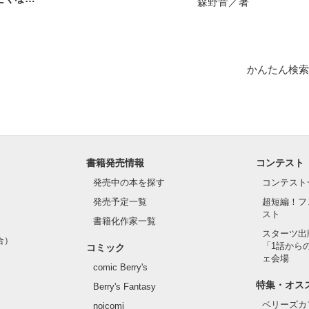
森野音／著
かんたん検索
書籍発売情報
コンテスト
発売中の本を探す
コンテスト
発売予定一覧
超短編！フ
スト
書籍化作家一覧
スターツ出
合）
「1話から
コミック
ェ会場
comic Berry's
特集・オス
Berry's Fantasy
ベリーズカ
noicomi