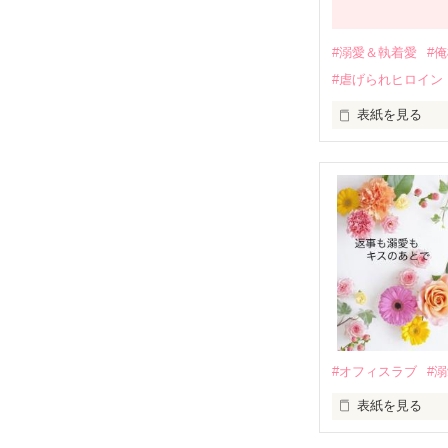
過去の傷から、
運命のような再
#溺愛＆執着愛
#
そして、ひょん
#虐げられヒロイン
酔った勢いで一
表紙を見る
さらに、美桜が
『責任をとる、
　おかしな噂を
戸惑う美桜とは
ろ、日本人美青
甘やかしてくる。
　帰国後、美桜
も関わらず、一
そんなある日、
人だったのだ―
遭っていること
　なぜか恭司か
美桜を守るため
夏木美桜(なつき
✕

鳴海哲平 (なる
#オフィスラブ
#
止まっていたは
表紙を見る
再会から始まる
舞川雛子（26