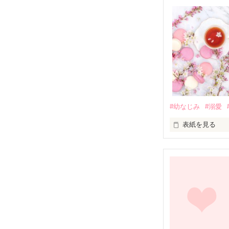
#幼なじみ
#溺愛
表紙を見る
幼なじみの哲平
しかし、ある出
関係修復もでき
引っ越すことに
それから約十二