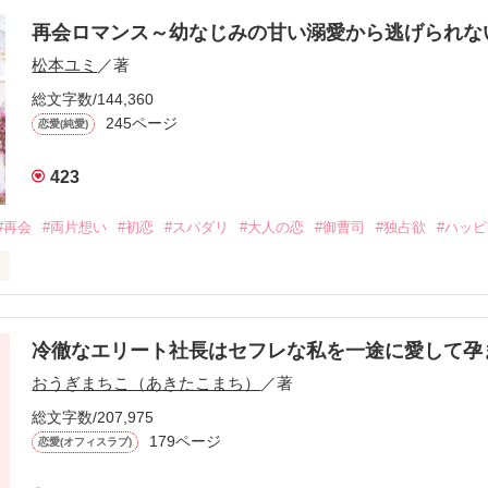
再会ロマンス～幼なじみの甘い溺愛から逃げられ
松本ユミ
／著
総文字数/144,360
245ページ
恋愛(純愛)
423
#再会
#両片想い
#初恋
#スパダリ
#大人の恋
#御曹司
#独占欲
#ハッ
冷徹なエリート社長はセフレな私を一途に愛して孕
に淡い恋心を抱いていた美桜。

おうぎまちこ（あきたこまち）
／著
来事をきっかけに二人の関係は壊れてしまう。

ないまま、美桜は両親の離婚によって

総文字数/207,975
なり、哲平とも離れ離れになった。

179ページ
恋愛(オフィスラブ)
年後。
