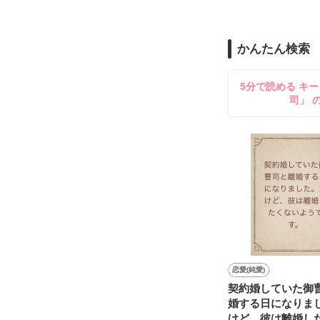
2026.6.5～2026.
また雛子には2
のだが、後輩の
守と由羅から『
かんたん検索
雪瀬鷹哉（29
＊以前、公開し
してきて──？

5分で読める キー
鷹哉『宜しくな、
司」 
雛子『俺の……
シゴデキで冷徹な
※表紙も作中使
※執筆期間2026
※他サイトさん
恋愛(純愛)
契約婚していた御
婚する日になりま
けど、彼は離婚し