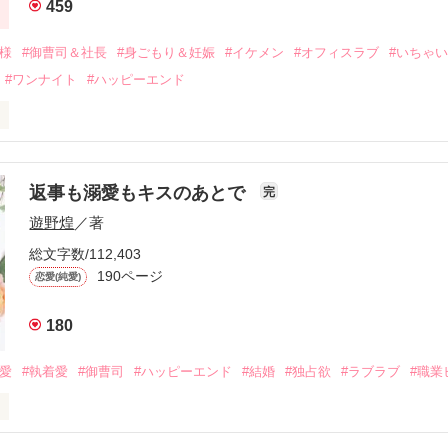
459
二度と会いたくないと思っていた哲平に

会を果たす。

俺様
#御曹司＆社長
#身ごもり＆妊娠
#イケメン
#オフィスラブ
#いちゃ
なことから

#ワンナイト
#ハッピーエンド
夜を共にしてしまった。

初めてだと知った哲平は

結婚しよう』と真っ直ぐに告げてきた。

流されて前の職場でうまくいかなかった梅田美桜は、海外で傷心旅行を
裏腹に、好きという気持ちを隠すことなく

年と出会い、酒の勢いもあり一夜限りの関係となる。



は新しい職場でワンナイトした美青年と再会。なんと彼の正体は、とあ
返事も溺愛もキスのあとで
完
族を離れて起業した新進気鋭の実業家、社内でも冷徹だと評判な社長―
哲平は美桜がストーカー被害に

遊野煌
／著
―！

を知る。

ら飼い猫の世話係を命じられた美桜は、猫の世話を口実にしばしば呼び
、哲平は同居を提案してきて――。

総文字数/112,403
190ページ
恋愛(純愛)
みお)

180
作品を読む
みてっぺい)

溺愛
#執着愛
#御曹司
#ハッピーエンド
#結婚
#独占欲
#ラブラブ
#職業
ずの二人の時間が、再び動き出す。

、溺愛ラブ。

）は大手お菓子メーカー、三日月製菓コーポレーションの企画戦略室で働