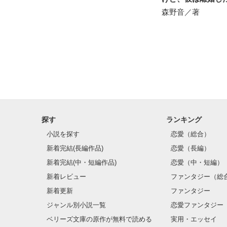
ようです。
森野音／著
探す
ランキング
小説を探す
恋愛（総合）
新着完結(長編作品)
恋愛（長編）
新着完結(中・短編作品)
恋愛（中・短編）
新着レビュー
ファンタジー（総
新着更新
ファンタジー
ジャンル別小説一覧
恋愛ファンタジー
ベリーズ文庫の原作が無料で読める
実用・エッセイ