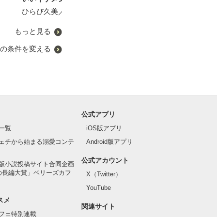
た』）【クリスマス番外
ひらび久美／著
編】
もっと見る
の条件を変える
公式アプリ
一覧
iOS版アプリ
ェチから始まる溺愛コンテ
Android版アプリ
公式アカウント
版小説投稿サイト合同企画
の長編大賞」ベリーズカフ
X（Twitter）
YouTube
スメ
関連サイト
フェ特別連載