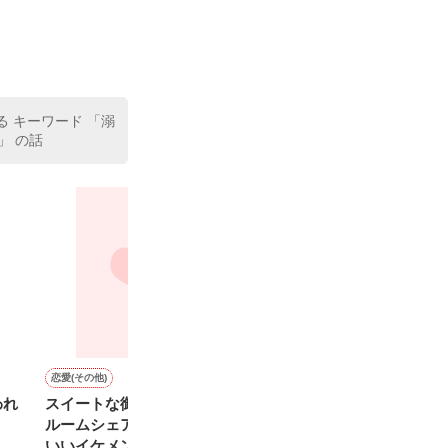
（26）がいる
た。

室の上司である
、同居まで提案
 キーワード 「溺
」 の話
恋愛(その他)
ホラー・オカルト
恋愛(純愛)
ホラー・オカルト
われ
スイートな御曹司と愛され
カラダ探し～第ニ夜～
その唇を食べさせて
カラダ探し
ルームシェア（原題『かわ
ウェルザード／著
伊月ジュイ／著
ウェルザード／
いいイケメン、拾いまし