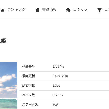
ランキング
書籍情報
コミック
コ
魚姫
作品番号
1703742
最終更新
2023/12/10
総文字数
1,336
ページ数
5ページ
ステータス
完結