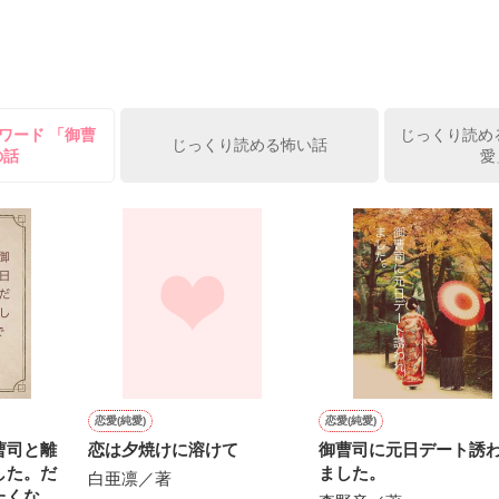
7.25

年前から付き合いはじめ、半年前から同棲を始めた、同期で恋人の石垣守
姫原由羅（24）との浮気が発覚した上、いつのまにか元カノにされてい
便利屋雛子』と馬鹿にされ、一人こっそり泣いていた雛子に、企画戦略
）が『──俺と結婚してくれないか』といきなりプロポーズをしてきた上
ていた話の改稿版です＊

ワード 「御曹
じっくり読める
俺の雛子』🦅

じっくり読める怖い話
の話
愛
ひぃ、雛子？！！！』🐥

上司が見せる素顔は、なぜか想像以上に甘くて……🐥💓🦅

作品を読む
用の画像も全てフリー素材です。

.6.3〜7.20完結です。　

にて恋愛トレンド1位でした〜良かったら読んで頂けると嬉しいです。
作品を読む
恋愛(純愛)
恋愛(純愛)
曹司と離
恋は夕焼けに溶けて
御曹司に元日デート誘
した。だ
ました。
白亜凛／著
たくない