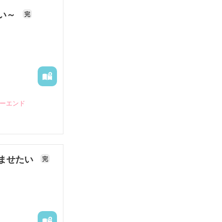
ない～
完
ピーエンド
ませたい
完