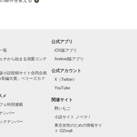
の条件を変える
公式アプリ
一覧
iOS版アプリ
ェチから始まる溺愛コンテ
Android版アプリ
公式アカウント
版小説投稿サイト合同企画
の長編大賞」ベリーズカフ
X（Twitter）
YouTube
スメ
関連サイト
フェ特別連載
野いちご
ナンバー
小説サイト ノベマ！
ックナンバー
東京女性のための情報サイ
ト OZmall