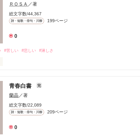
ＲＯＳＡ
／著
総文字数/44,367
199ページ
詩・短歌・俳句・川柳
0
い
#苦しい
#悲しい
#淋しさ
のない

青春白書
完
蘭晶
／著
けては

総文字数/22,089
209ページ
詩・短歌・俳句・川柳
0