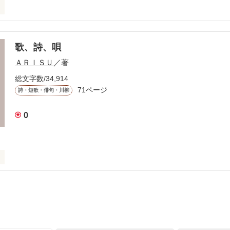
るまで

歌、詩、唄
ＡＲＩＳＵ
／著
総文字数/34,914
71ページ
詩・短歌・俳句・川柳
きた

0
作品を読む
いこと、

いこと

して
