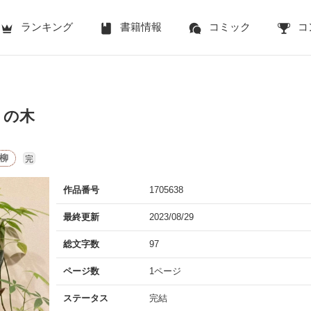
ランキング
書籍情報
コミック
コ
）の木
柳
完
作品番号
1705638
最終更新
2023/08/29
総文字数
97
ページ数
1ページ
ステータス
完結