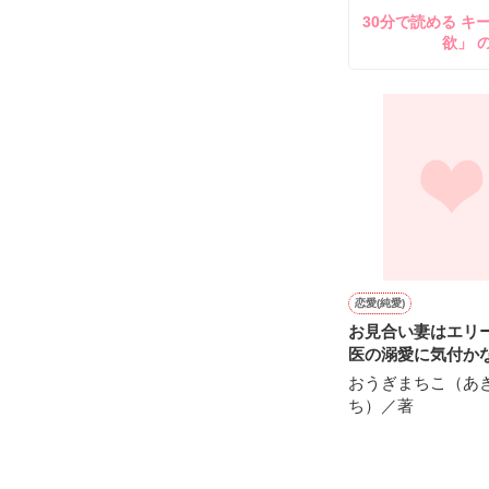
30分で読める キ
きっと私達が生
欲」 
嘘つきな私は

とても

"かけがえのない
だと思う。

もがいたふりを
恋をして、

初めて知る感情
知っていく度に

仕事をして、

何かを思い知る
恋愛(純愛)
お見合い妻はエリ
医の溺愛に気付か
やっと君との

おうぎまちこ（あ
それは、

"この上ない幸せ
ち）／著
だと思う。

約束を守れる気