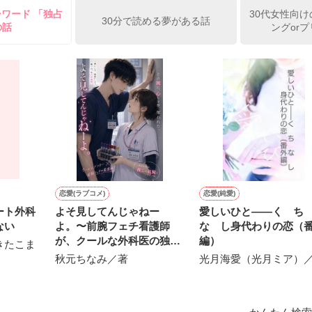
ーワード 「独占
30代女性向け
きてゆく中で

30分で読める夢がある話
の話
ングor
もの"

していた

もある。

こともある。

恋愛(ラブコメ)
恋愛(純愛)
ート外科
よそ見してんじゃねー
愛しいひと――く 
ない
よ。〜前腕フェチ看護師
な し身代わりの恋（
が、クールな外科医の独占
編）
きたこま
愛に捕まりました〜
なこと"

秋元ちなみ／著
光月海愛（光月ミア）
がした
