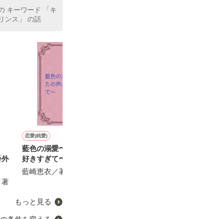
の キーワード 「キ
プリンス」 の話
恋愛(純愛)
ファンタジー
恋愛(純愛)
ファンタジー
ち
藍色の溺愛〜あなたの声が
好感度を上げればボーナス
王子様はお姫様を愛し尽く
万能フライパン
番外
好きすぎて〜
仕様の乙女ゲーム世界で、
したい〜23時のシンデレラ
袋を掴んだ私、
攻略対象の王子様をメロメ
短編〜
て無双する！
藍崎恵衣／著
ロにさせすぎてごめんなさ
／著
待鳥園子／著
遊野煌／著
またたびやま銀
いっ★
もっと見る