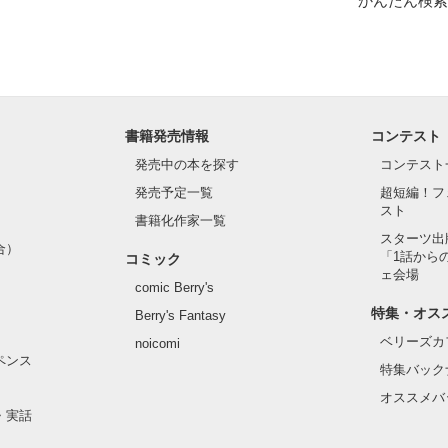
かんたん検索
を、



込んで、

きたかった。

書籍発売情報
コンテスト
発売中の本を探す
コンテスト
発売予定一覧
超短編！フ
でください。

スト
書籍化作家一覧
作品を読む
スターツ出
合）
「1話から
コミック
ェ会場
comic Berry's
特集・オス
Berry's Fantasy
ベリーズカ
noicomi
ペンス
特集バック
作品を読む
オススメバ
・実話