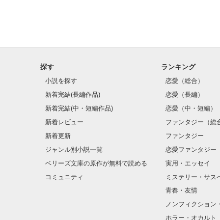
そういう気持ち
私が感じたことを
想いも全部詰め
何かに残してお
探す
ランキング
小説を探す
恋愛（総合）
新着完結(長編作品)
恋愛（長編）
よかったら読ん
新着完結(中・短編作品)
恋愛（中・短編）
新着レビュー
ファンタジー（総
新着更新
ファンタジー
ジャンル別小説一覧
恋愛ファンタジー
ベリーズ文庫の原作が無料で読める
実用・エッセイ
コミュニティ
ミステリー・サス
青春・友情
ノンフィクション
ホラー・オカルト