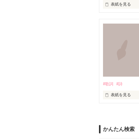
表紙を見る
ただひとつ

いつか辿り着け
『知らずに』

知らずに歩いて
道は、遠く

#歌詞
#詩
道は、浅く

表紙を見る
悲しいことや辛
かんたん検索
嬉しいこと楽し
無知を振りかざ