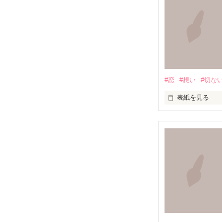
#恋
#想い
#切な
表紙を見る
満たされること
この胸の奥深く

絶えず支配し続
叫ぶ絶望

たしかなものは
