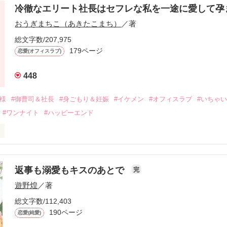
冷徹なエリート社長はセフレな私を一途に愛して孕
に淡い恋心を抱いていた美桜。

おうぎまちこ（あきたこまち）
／著
来事をきっかけに二人の関係は壊れてしまう。

ないまま、美桜は両親の離婚によって

総文字数/207,975
なり、哲平とも離れ離れになった。

179ページ
恋愛(オフィスラブ)
年後。

448
二度と会いたくないと思っていた哲平に

会を果たす。

俺様
#御曹司＆社長
#身ごもり＆妊娠
#イケメン
#オフィスラブ
#いちゃ
なことから

#ワンナイト
#ハッピーエンド
夜を共にしてしまった。

初めてだと知った哲平は

結婚しよう』と真っ直ぐに告げてきた。

流されて前の職場でうまくいかなかった梅田美桜は、海外で傷心旅行を
裏腹に、好きという気持ちを隠すことなく

年と出会い、酒の勢いもあり一夜限りの関係となる。



は新しい職場でワンナイトした美青年と再会。なんと彼の正体は、とあ
返事も溺愛もキスのあとで
完
族を離れて起業した新進気鋭の実業家、社内でも冷徹だと評判な社長―
哲平は美桜がストーカー被害に

遊野煌
／著
―！

を知る。

ら飼い猫の世話係を命じられた美桜は、猫の世話を口実にしばしば呼び
、哲平は同居を提案してきて――。

総文字数/112,403
190ページ
恋愛(純愛)