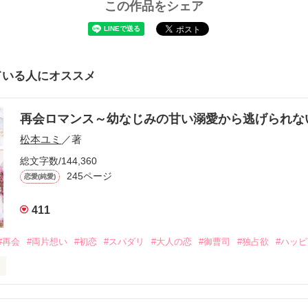
この作品をシェア
ている人にオススメ
再会ロマンス～幼なじみの甘い溺愛から逃げられ
松本ユミ
／著
総文字数/144,360
245ページ
恋愛(純愛)
411
#再会
#両片想い
#初恋
#スパダリ
#大人の恋
#御曹司
#独占欲
#ハッ