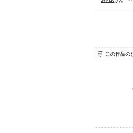
みわお
さん
20
この作品の