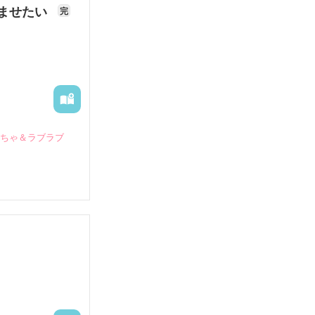
ませたい
完
いちゃ＆ラブラブ
していたとこ
る財閥御曹司に
―御影恭司その
出された上、二