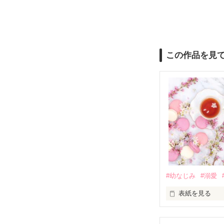
この作品を見
#幼なじみ
#溺愛
表紙を見る