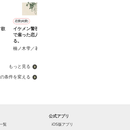
恋愛(純愛)
恋愛(純愛)
恋愛(その他)
恋愛(純愛)
占欲
イケメン警視、アルバイト
突然シンデレラ～王子様は
美人薄命
夢見るだけじゃ
で雇った恋人役を溺愛す
実在しました～
〜恋と令嬢とカ
asa／著
る。
せいとも／著
田沢みん／著
楠ノ木雫／著
もっと見る
の条件を変える
公式アプリ
一覧
iOS版アプリ