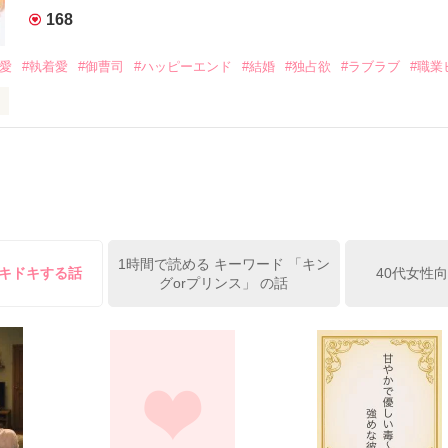
みお)

168
作品を読む
みてっぺい)

溺愛
#執着愛
#御曹司
#ハッピーエンド
#結婚
#独占欲
#ラブラブ
#職業
ずの二人の時間が、再び動き出す。

、溺愛ラブ。

）は大手お菓子メーカー、三日月製菓コーポレーションの企画戦略室で働
7.25

年前から付き合いはじめ、半年前から同棲を始めた、同期で恋人の石垣守
姫原由羅（24）との浮気が発覚した上、いつのまにか元カノにされてい
便利屋雛子』と馬鹿にされ、一人こっそり泣いていた雛子に、企画戦略
）が『──俺と結婚してくれないか』といきなりプロポーズをしてきた上
ていた話の改稿版です＊

1時間で読める キーワード 「キン
俺の雛子』🦅

ドキドキする話
40代女性
グorプリンス」 の話
ひぃ、雛子？！！！』🐥

上司が見せる素顔は、なぜか想像以上に甘くて……🐥💓🦅

作品を読む
用の画像も全てフリー素材です。

.6.3〜7.20完結です。　

にて恋愛トレンド1位でした〜良かったら読んで頂けると嬉しいです。