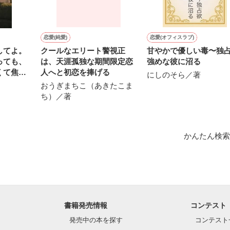
作品を読む
恋愛(純愛)
恋愛(オフィスラブ)
してよ。
クールなエリート警視正
甘やかで優しい毒〜独
っても、
は、天涯孤独な期間限定恋
強めな彼に沼る
くて焦れ
人へと初恋を捧げる
にしのそら／著
ける夫
おうぎまちこ（あきたこま
ち）／著
かんたん検索
書籍発売情報
コンテスト
発売中の本を探す
コンテスト