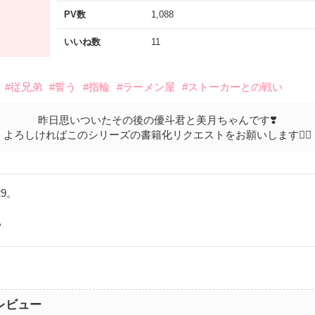
PV数
1,088
いいね数
11
#従兄弟
#誓う
#指輪
#ラーメン屋
#ストーカーとの戦い
昨日思いついたその後の優斗君と美月ちゃんです❣️
よろしければこのシリーズの書籍化リクエストをお願いします🙇‍♀️
9。
️
レビュー