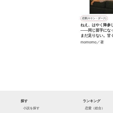
恋愛(キケン・ダーク)
ねえ、はやく降参
――同じ苗字にな
まだ足りない。甘
ったい心理戦を続
momomo／著
婦。
探す
ランキング
小説を探す
恋愛（総合）