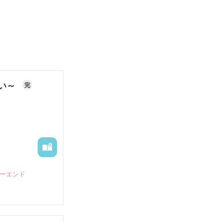
ない～
完
ピーエンド