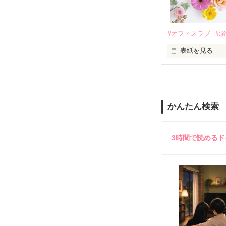
夏木美桜(なつき
✕

鳴海哲平 (なる
#オフィスラブ
#
止まっていたは
表紙を見る
再会から始まる
舞川雛子（26
2026.6.5～2026.
また雛子には2
のだが、後輩の
守と由羅から『
かんたん検索
雪瀬鷹哉（29
＊以前、公開し
してきて──？

鷹哉『宜しくな、
3時間で読める
雛子『俺の……
シゴデキで冷徹な
※表紙も作中使
※執筆期間2026
※他サイトさん