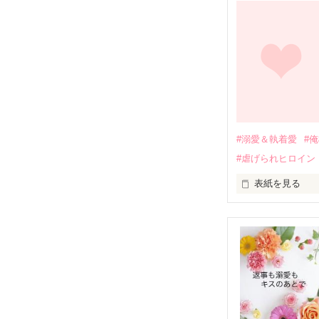
幼なじみの哲平
しかし、ある出
関係修復もでき
引っ越すことに
それから約十二
過去の傷から、
運命のような再
#溺愛＆執着愛
#
そして、ひょん
#虐げられヒロイン
酔った勢いで一
表紙を見る
さらに、美桜が
『責任をとる、
　おかしな噂を
戸惑う美桜とは
ろ、日本人美青
甘やかしてくる。
　帰国後、美桜
も関わらず、一
そんなある日、
人だったのだ―
遭っていること
　なぜか恭司か
美桜を守るため