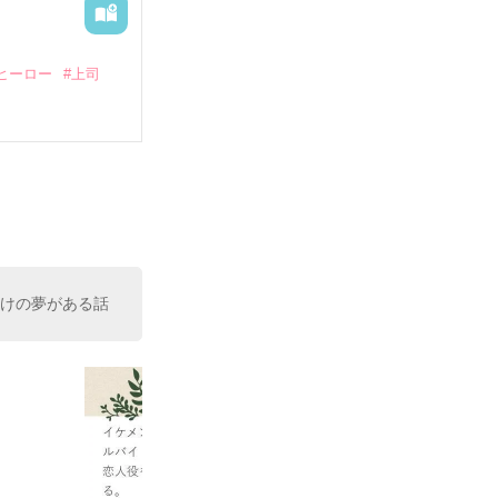
ヒーロー
#上司
いている。

（26）がいる
た。

室の上司である
、同居まで提案
向けの夢がある話