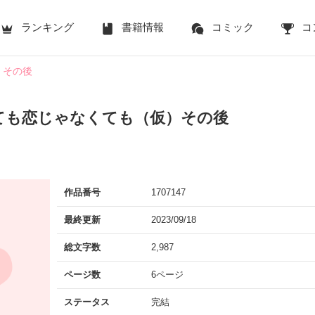
ランキング
書籍情報
コミック
コ
）その後
ても恋じゃなくても（仮）その後
作品番号
1707147
最終更新
2023/09/18
総文字数
2,987
ページ数
6ページ
ステータス
完結