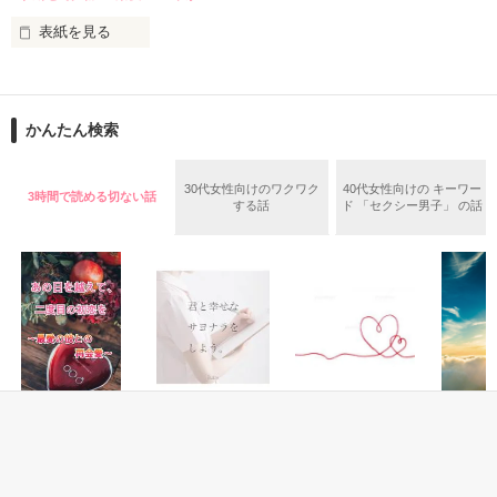
ふたりを引き離しにかかる

2021.3.5  〜　2021.3.8

表紙を見る
※　「身代わり婚」「一夜の過ち～」「恋する政略結婚」三部
2022年1月

作のスピンオフです。

そちらを読んで頂かなくても物語に問題はありません。

かんたん検索
2021.3.11　番外編公開しました。

　　「これは……現実？」

作品を読む
うたこさんのきゅうかさん、素敵なレビューありがとうござい
　本当になんでこうなってしまったのだろう……？

30代女性向けのワクワク
40代女性向けの キーワー
ます。

3時間で読める切ない話
する話
ド 「セクシー男子」 の話
　これは、夢を見ているのか。

※７月９日にベリーズ文庫から発売になります。大幅に加筆
と、番外編２本も書かせて頂きました。そちらもお楽しみいた
　あの日の夢の続きなのか……夢なら早く覚めてほしい。

だければ嬉しいです。

⭐︎華麗なる結婚シリーズ⭐︎

Story1　身代わり婚の甘い誘惑　（身代わり婚）

           元令嬢・守衛

Story2　もう一度恋をさせて（一夜の過ちで授かったら〜）

　　　滝脇　史菜 

Story3　恋する政略結婚　（蜜月身ごもり婚）

          Fumina Takiwaki

Story4    俺の全部でキミを奪う（捨てられママのはずが、御曹
                 (28)

恋愛(純愛)
恋愛(純愛)
恋愛(オフィスラブ)
恋愛(純愛)
司の溺愛包囲網で娶られました）

Story5　一夜からはじまる偽り婚　～クールな御曹司は溺愛し
あの日を越えて、
君と幸せなサヨナ
あなたの隣を独り
大好きな
二度目の初恋を～
ラをしよう。
占めしたい（続編
れしたの
て離さない～

               ×

最愛の彼との再会
まで完結）
朝でした
R u b y／著