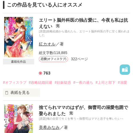
この作品を見ている人にオススメ
エリート脳外科医の独占愛に、今夜も私は抗
えない
完
[原題]政略結婚から逃れたら、エリート脳外科医の手に甘く捕われま
した
紅カオル
／著
総文字数/118,885
322ページ
恋愛(オフィスラブ)
書籍化作品
763
#オフィスラブ
#政略結婚回避
#妊娠疑惑
#一夜の過ち
#上司と部下
#溺愛
表紙を見る
捨てられママのはずが、御曹司の溺愛包囲で
愛のない結婚をする前に

娶られました
完
ひとときだけでも好きな人と結ばれたい

[原題]俺の全部でキミを奪う～御曹司はママと息子を奪いたい～
たとえそれが、たった一度きりだとしても

美希みなみ
／著