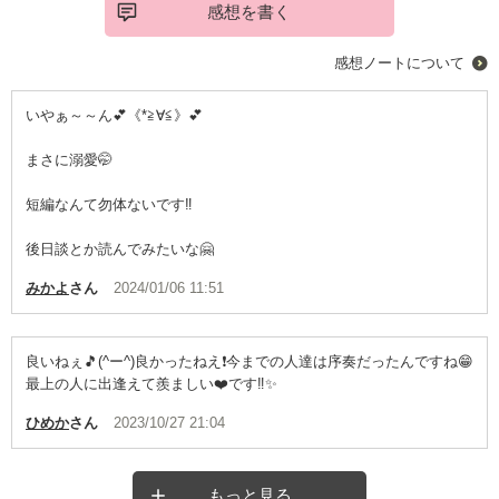
感想を書く
感想ノートについて
いやぁ～～ん💕《*≧∀≦》💕
まさに溺愛🤭
短編なんて勿体ないです‼️
後日談とか読んでみたいな🤗
みかよ
さん
2024/01/06 11:51
良いねぇ🎵(^ー^)良かったねえ❗今までの人達は序奏だったんですね😁
最上の人に出逢えて羨ましい❤️です‼️✨
ひめか
さん
2023/10/27 21:04
もっと見る