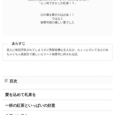
「ヒッ何ですかこの札束！？」
心の傷を癒すのはお金！！
ではなく
御曹司様の優しい愛でした
あらすじ
恋人に毎回浮気されてしまうダメ男製造機な主人公が、ちょっとズレてるけどめ
ちゃくちゃ真面目で優しいエリート御曹司に絆される話。
目次
愛を込めて札束を
一杯の紅茶といっぱいの好意