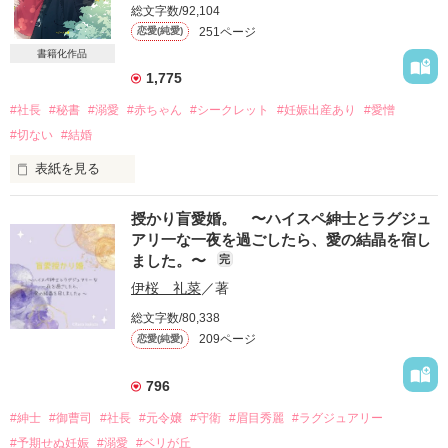
総文字数/92,104
251ページ
恋愛(純愛)
願った相手と一夜の過ちを犯した楓だったが……

書籍化作品
1,775
＊＊＊＊＊＊

#社長
#秘書
#溺愛
#赤ちゃん
#シークレット
#妊娠出産あり
#愛憎
真面目な医療秘書

#切ない
#結婚
海老沢　楓　26歳

表紙を見る
×

大村グループSOWA食品専務秘書の立花紗耶香は、容姿端麗、
授かり盲愛婚。 〜ハイスペ紳士とラグジュ
エリート脳外科医

冷徹で、彼氏もたくさんいるように思われている。

アリ一な一夜を過ごしたら、愛の結晶を宿し
神楽　雅史　33歳

しかし本当の紗耶香は３歳の子供を育てるシングルマザー。

ました。〜
完
＊＊＊＊＊＊

そんな時、大きな仕事で息子の父親である東和祥吾と再会す
伊桜 礼菜
／著
る。酷い捨てられ方をした祥吾に子供の存在を伝えるつもりの
総文字数/80,338
ない紗耶香。

「一度手に入れた以上

しかし祥吾にバレてしまい…。

209ページ
恋愛(純愛)
キミを手離すつもりはない」

二人の想いは交錯して行く…。

796
立花沙耶香　27歳　×    東和祥吾　35歳

通い合う心と裏腹に

#紳士
#御曹司
#社長
#元令嬢
#守衛
#眉目秀麗
#ラグジュアリー
家族を巻き込んだ過去が

#予期せぬ妊娠
#溺愛
#ベリが丘