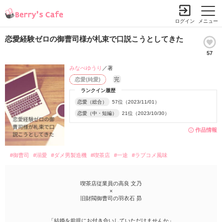
ログイン
メニュー
恋愛経験ゼロの御曹司様が札束で口説こうとしてきた
57
みなべゆうり
／著
恋愛(純愛)
完
ランクイン履歴
恋愛（総合）
57位（2023/11/01）
恋愛（中・短編）
21位（2023/10/30）
作品情報
#御曹司
#溺愛
#ダメ男製造機
#喫茶店
#一途
#ラブコメ風味
喫茶店従業員の高良 文乃
×
旧財閥御曹司の羽衣石 昴
「結婚を前提にお付き合いしていただけませんか」