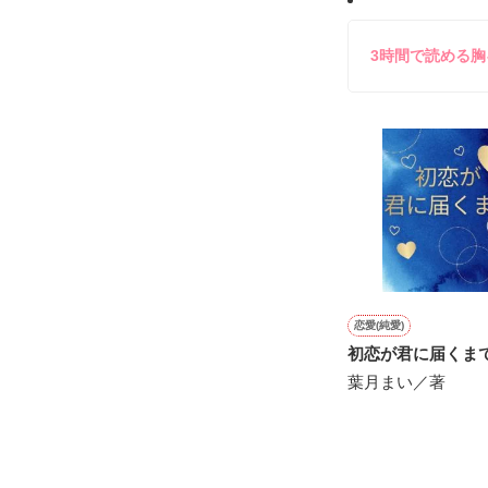
エーゲ海で出会
恋に落ちて

とっても幸せだ
3時間で読める
みほ.Ｈさん、ko
あれから三年

tomoさん、
ごめんなさい、私
こっそりひっそり
双子を育ててま
✼••┈┈┈┈••✼

青扇学園同級生

氷室仁

須王燎

恋愛(純愛)
☆青扇シリーズ
初恋が君に届くま
✼••┈┈┈┈••✼••┈┈
葉月まい／著
鮭ムニエルさま

せいともさま

吉岡ミホさま
