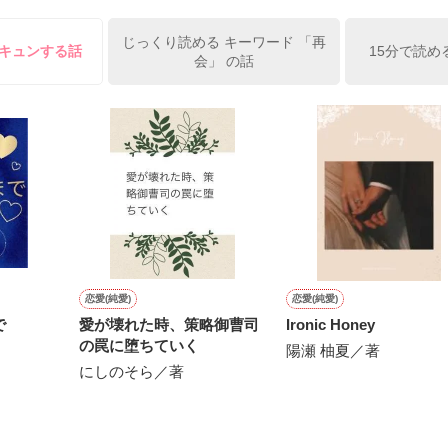
って

じっくり読める キーワード 「再
ったけれど……

胸キュンする話
15分で読め
会」 の話
oriさん、よっしーさん

はなさんさん、レビューありがとうございます。




作品を読む
した

恋愛(純愛)
恋愛(純愛)
は、公開リストにてまとめてあります☆

で
愛が壊れた時、策略御曹司
Ironic Honey
の罠に堕ちていく
┈┈••✼

陽瀬 柚夏／著
にしのそら／著