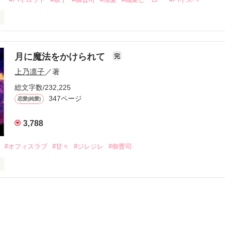
作品を読む
ビーにパパは必要ですか？

曹司が、

月に魔法をかけられて
完
っています～

上乃凛子
／著
総文字数/232,225


347ページ
恋愛(純愛)
3,788
#オフィスラブ
#甘々
#ジレジレ
#御曹司
八歳

るとき、恋が始まる……。

ーズ文庫の原作になります）

┈┈••✼
