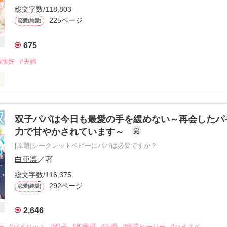
総文字数/118,803
225ページ
恋愛(純愛)
675
#懐妊
#夫婦
なければきっと出会うことができなかった人。

ていて、雲の上の存在だった。

双子パパは今日も最愛の手を緩めない～再会したパ
力で甘やかされています～
完
対に心から愛する人としなさいと言われてきたけれど、大切な存在を守
[原題]シークレットベビーにパパは必要ですか？
てしてみせる。

白亜凛
／著
総文字数/116,375
命的な結びつきがあって......？

292ページ
恋愛(純愛)
2,646
はじまる懐妊ラブストーリー＊

ー
#パイロット
#双子
#御曹司
#溺愛
#職業ヒーロー
#ハイスペ