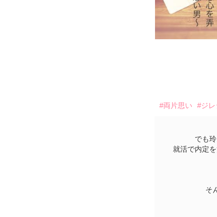
#両片思い
#ジ
でも玲
就活で内定を
そ