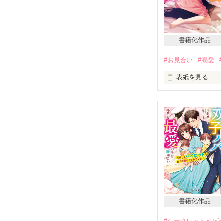
書籍化作品
#お見合い
#溺愛
表紙を見る
彼は言い伝えが
住む世界が違っ
母から結婚は絶
のない結婚だっ
だけど彼とは、運
書籍化作品
＊お見合いから
#シークレットベビ