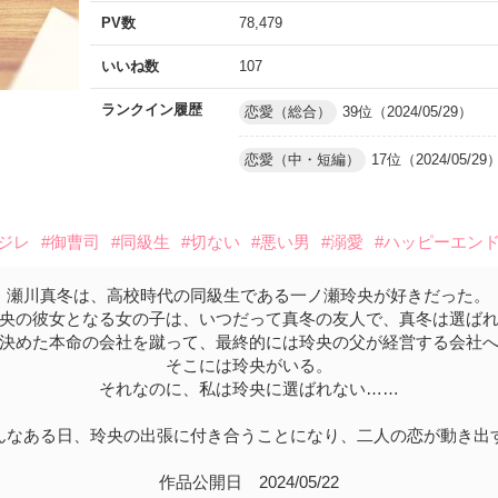
PV数
78,479
いいね数
107
ランクイン履歴
恋愛（総合）
39位（2024/05/29）
恋愛（中・短編）
17位（2024/05/29
レジレ
#御曹司
#同級生
#切ない
#悪い男
#溺愛
#ハッピーエン
瀬川真冬は、高校時代の同級生である一ノ瀬玲央が好きだった。
央の彼女となる女の子は、いつだって真冬の友人で、真冬は選ば
決めた本命の会社を蹴って、最終的には玲央の父が経営する会社
そこには玲央がいる。
それなのに、私は玲央に選ばれない……
んなある日、玲央の出張に付き合うことになり、二人の恋が動き出
作品公開日 2024/05/22