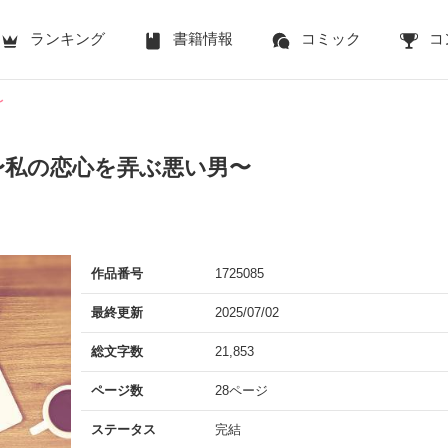
ランキング
書籍情報
コミック
コ
〜
〜私の恋心を弄ぶ悪い男〜
作品番号
1725085
最終更新
2025/07/02
総文字数
21,853
ページ数
28ページ
ステータス
完結