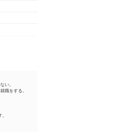
）
ド
れない。
へ就職をする。
す。