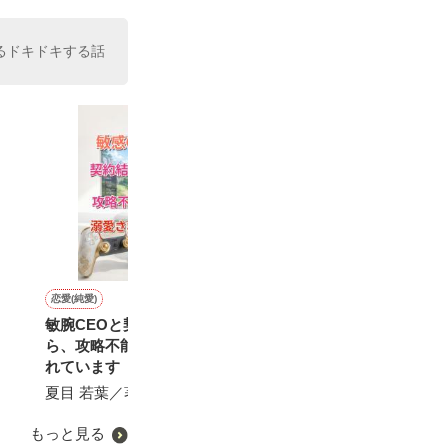
るドキドキする話
恋愛(純愛)
恋愛(純愛)
恋愛(純愛)
恋愛(ラブコメ)
敏腕CEOと契約結婚した
再会ロマンス～幼なじみの
溺愛婚姻譚〜交際ゼロ日で
執拗に愛されて
ら、攻略不能なほど溺愛さ
甘い溺愛から逃げられない
すが、一途な御曹司と結婚
陽瀬 柚夏／著
れています
～
します〜
夏目 若葉／著
松本ユミ／著
紅カオル／著
もっと見る