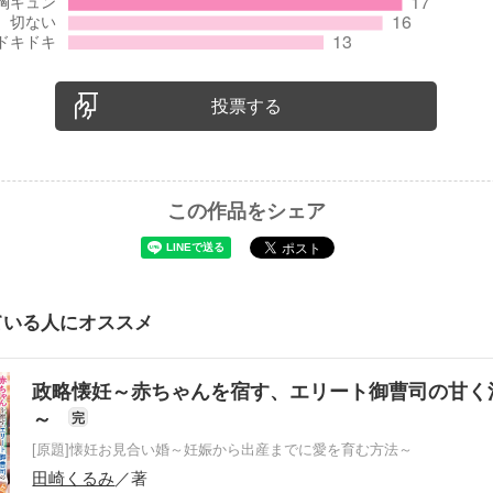
投票する
この作品をシェア
ている人にオススメ
政略懐妊～赤ちゃんを宿す、エリート御曹司の甘く
～
完
[原題]懐妊お見合い婚～妊娠から出産までに愛を育む方法～
田崎くるみ
／著