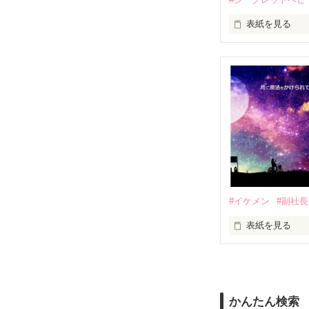
表紙を見る
シークレットベ
～副操縦士の御
猛追してきて困
神城航輝　三十歳
kouki 

パイロット

×

#イケメン
#副社長
鶴見茉莉　二十
mari 

表紙を見る
雑貨店店員

月の魔法がかか
（５月刊行ベリ
✼••┈┈┈┈••✼••┈┈
かんたん検索