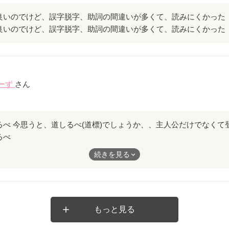
良いのでけど、誤字脱字、助詞の間違いが多くて、読みにくかった
良いのでけど、誤字脱字、助詞の間違いが多くて、読みにくかった
ーず
さん
るべ
しるべ(道標)でしょうか、、主人公だけでなくて登場人物みんなの
続きを見る
対するおもい、行動が織り混ざって展開していきます。そこに、、
く漂っています。不倫された人の思いがどのように進んでいくか、
人に支えられながら、、、つまづきなから、、力強く生きていく様
もっと見る
しの方は、、一度覗いてみてはいかがでしょうか、、不倫された側