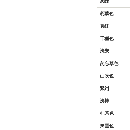
灰緑
朽葉色
真紅
千種色
洗朱
勿忘草色
山吹色
紫紺
洗柿
杜若色
東雲色