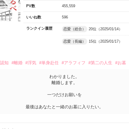
PV数
455,559
いいね数
596
ランクイン履歴
恋愛（総合）
20位（2025/01/14）
恋愛（長編）
15位（2025/01/17）
#認知
#離婚
#浮気
#単身赴任
#アラフィフ
#第二の人生
#お墓
わかりました。
離婚します。
一つだけお願いを
最後はあなたと一緒のお墓に入りたい。