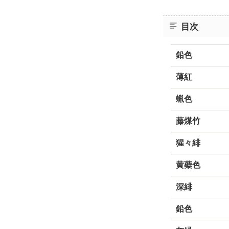
目次
鉛色
薄紅
蝋色
藤煤竹
猩々緋
黄蘗色
深緋
鉛色