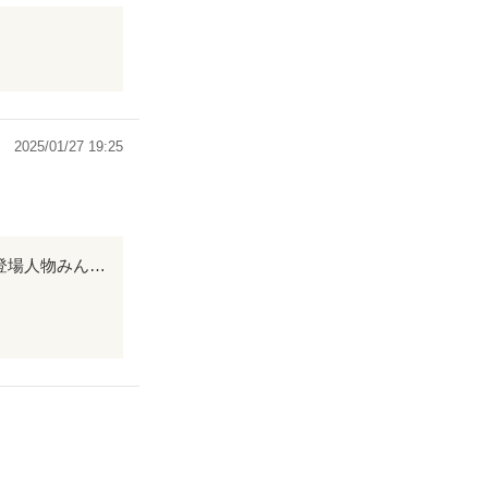
2025/01/27 19:25
表題が しるべ 今思うと、道しるべ(道標)でしょうか、、主人公だけでなくて登場人物みんなの道しるべ、、、、 いろんな人に対するおもい、行動が織り混ざって展開していきます。そこに、、主人公の切ない思いが細く長く漂っています。不倫された人の思いがどのように進んでいくか、、崖っぷちを歩きながら、、人に支えられながら、、、つまづきなから、、力強く生きていく様が描かれています。 不倫物をお探しの方は、、一度覗いてみてはいかがでしょうか、、不倫された側の妻の気持ちを丁寧に描いています。
道しる
主人公の切ない
、崖っぷちを歩
が描かれていま
の妻の気持ちを