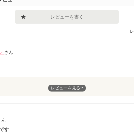
レビューを書く
レ
ン
さん
、次と読んでいた…一気に
レビューを見る
 辛いよね(´；ω；｀)と 自分も 読んでいて 胸が痛かった。
がいいのかは、良く分からないが、
ってしっかりして欲しかった。
 *´˘`*ꐦ)イラッとした。
さん
です