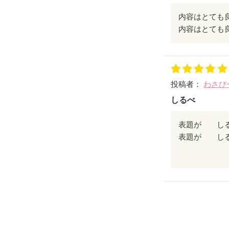
内容はとても
内容はとても
投稿者：
わさび
しるべ
表題が し
今思うと、道
べ、、、、
いろんな人に
思いが細く長
きながら、、
す。
不倫物をお探