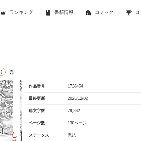
ランキング
書籍情報
コミック
コ
)
完
作品番号
1728454
最終更新
2025/12/02
総文字数
79,862
ページ数
130ページ
ステータス
完結