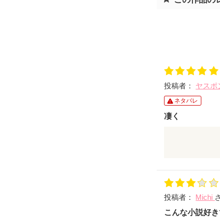
投稿者：
ヤスポ
ネタバレ
凄く
面白くて、次
ただ、かのこが
この終わり方
元旦那が、も
図々しいのも、(
投稿者：
Michi
こんな小説好き