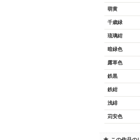
萌黄
千歳緑
琉璃紺
暗緑色
露草色
鉄黒
鉄紺
浅緋
苅安色
この作品の