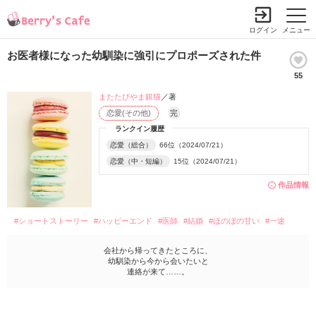
ログイン
メニュー
お医者様になった幼馴染に強引にプロポーズされた件
55
またたびやま銀猫
／著
恋愛(その他)
完
ランクイン履歴
恋愛（総合）
66位（2024/07/21）
恋愛（中・短編）
15位（2024/07/21）
作品情報
#ショートストーリー
#ハッピーエンド
#医師
#結婚
#ほのぼの甘い
#一途
会社から帰ってきたところに、
幼馴染から今から会いたいと
連絡が来て……。