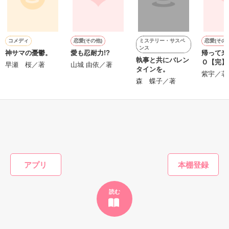
七瀬モーターズ社長の娘

×

「この関係を終わりにしよう」

北条要（32）北条グループ・北条ホールディングス人事部部長

北条グループ総帥の孫息子

ミステリー・サスペ
コメディ
恋愛(その他)
恋愛(その他
……それから四年の月日が経った。

ンス
神サマの憂鬱。
愛も忍耐力!?
帰って来
--------------------

執事と共にバレン
Ｏ【完】
早瀬 桜／著
山城 由依／著
タインを。
2022.06.19　連載開始

紫宇／著
交わることのない柚子と蒼史は、

森 蝶子／著
2022.07.09　完結

ふたりの間に生まれた息子、優史をきっかけに

もう一度出会いを果たす──。

（完結後も、誤字・脱字・時系列等の微修正をかける予定で
す。ご了承ください）

「患者に手を出すような医者になった覚えは

もっと見る
　なかったんだがな」

※※※※※※※※※※※※※※※※※

かんたん検索の条件を変える
妻が相手でもだめなのかと問われた彼は、

〈special thanks〉

最愛の人を前に優しく微笑む。

アプリ
★鮭ムニエルさま

「公私混同をすべきではないと思っている。

★さとみっちさま

　……今は例外だ」

★チャマさま

読む
最高の医者であろうとする蒼史と、

とっても嬉しいレビューありがとうございました！思いの丈を
彼の幸せのために身を引いた柚子。

感想欄に書かせていただきました！
