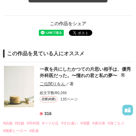
この作品をシェア
この作品を見ている人にオススメ
一夜を共にしたかつての片思い相手は、優秀
外科医だった。〜憧れの君と私の夢〜
完
二位関りをん
／著
総文字数/80,266
135ページ
恋愛(純愛)
316
#結婚
#妊娠
#外科医
#ベリが丘
#すれ違い
#溺愛
#身分差
#身ごもり
#職業ヒーロー
#医者