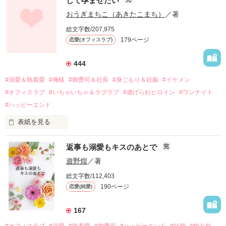
して孕ませたい
幼なじみの哲平に淡い恋心を抱いていた美桜。

おうぎまちこ（あきたこまち）
／著
しかし、ある出来事をきっかけに二人の関係は壊れてしまう。

総文字数/207,975
関係修復もできないまま、美桜は両親の離婚によって

179ページ
恋愛(オフィスラブ)
引っ越すことになり、哲平とも離れ離れになった。

それから約十二年後。

444
過去の傷から、二度と会いたくないと思っていた哲平に

#溺愛＆執着愛
#俺様
#御曹司＆社長
#身ごもり＆妊娠
#イケメン
運命のような再会を果たす。

#オフィスラブ
#いちゃいちゃ＆ラブラブ
#虐げられヒロイン
#ワンナイト
そして、ひょんなことから

#ハッピーエンド
酔った勢いで一夜を共にしてしまった。

表紙を見る
さらに、美桜が初めてだと知った哲平は

『責任をとる、結婚しよう』と真っ直ぐに告げてきた。

　おかしな噂を流されて前の職場でうまくいかなかった梅田美
戸惑う美桜とは裏腹に、好きという気持ちを隠すことなく

返事も溺愛もキスのあとで
完
桜は、海外で傷心旅行をしていたところ、日本人美青年と出会
甘やかしてくる。

い、酒の勢いもあり一夜限りの関係となる。

遊野煌
／著
　帰国後、美桜は新しい職場でワンナイトした美青年と再会。
そんなある日、哲平は美桜がストーカー被害に

総文字数/112,403
なんと彼の正体は、とある財閥御曹司にも関わらず、一族を離
遭っていることを知る。

190ページ
恋愛(純愛)
れて起業した新進気鋭の実業家、社内でも冷徹だと評判な社長
美桜を守るため、哲平は同居を提案してきて――。

――御影恭司その人だったのだ――！

　なぜか恭司から飼い猫の世話係を命じられた美桜は、猫の世
167
話を口実にしばしば呼び出された上、二人はいわゆる身体だけ
夏木美桜(なつきみお)
