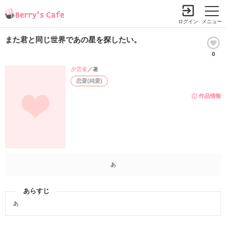
ログイン
メニュー
また君と同じ世界であの星を探したい。
0
夕雲雀
／著
恋愛(純愛)
作品情報
あ
あらすじ
あ