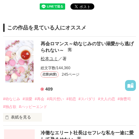
この作品を見ている人にオススメ
再会ロマンス～幼なじみの甘い溺愛から逃げ
られない～
完
松本ユミ
／著
総文字数/144,360
245ページ
恋愛(純愛)
409
#幼なじみ
#溺愛
#再会
#両片想い
#初恋
#スパダリ
#大人の恋
#御曹司
#独占欲
#ハッピーエンド
表紙を見る
冷徹なエリート社長はセフレな私を一途に愛
完