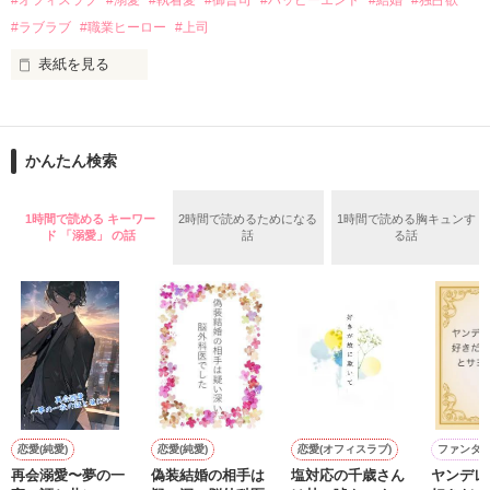
#オフィスラブ
#溺愛
#執着愛
#御曹司
#ハッピーエンド
#結婚
#独占欲
✕

#ラブラブ
#職業ヒーロー
#上司
鳴海哲平 (なるみてっぺい)

表紙を見る
作品を読む
止まっていたはずの二人の時間が、再び動き出す。

舞川雛子（26）は大手お菓子メーカー、三日月製菓コーポレー
再会から始まる、溺愛ラブ。

ションの企画戦略室で働いている。

また雛子には2年前から付き合いはじめ、半年前から同棲を始
2026.6.5～2026.7.25

かんたん検索
めた、同期で恋人の石垣守（26）がいるのだが、後輩の姫原由
羅（24）との浮気が発覚した上、いつのまにか元カノにされて
いた。

1時間で読める キーワー
2時間で読めるためになる
1時間で読める胸キュンす
守と由羅から『便利屋雛子』と馬鹿にされ、一人こっそり泣い
ド 「溺愛」 の話
話
る話
＊以前、公開していた話の改稿版です＊

ていた雛子に、企画戦略室の上司である雪瀬鷹哉（29）が
『──俺と結婚してくれないか』といきなりプロポーズをしてき
た上、同居まで提案してきて──？

鷹哉『宜しくな、俺の雛子』🦅

雛子『俺の……ひぃ、雛子？！！！』🐥

作品を読む
シゴデキで冷徹な上司が見せる素顔は、なぜか想像以上に甘く
て……🐥💓🦅

恋愛(純愛)
恋愛(純愛)
恋愛(オフィスラブ)
ファンタ
再会溺愛〜夢の一
偽装結婚の相手は
塩対応の千歳さん
ヤンデレ
※表紙も作中使用の画像も全てフリー素材です。
