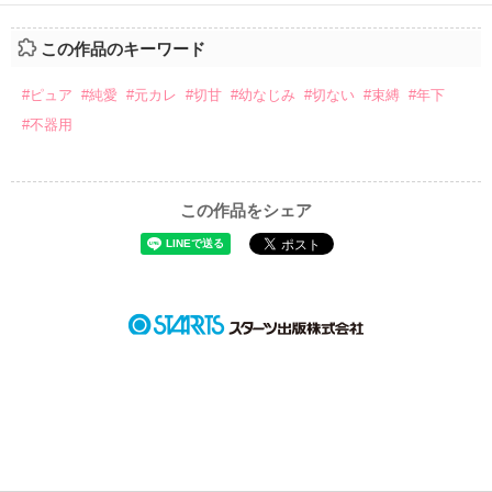
ションの企画戦略室で働いている。

また雛子には2年前から付き合いはじめ、半年前から同棲を始
2026.6.5～2026.7.25

めた、同期で恋人の石垣守（26）がいるのだが、後輩の姫原由
この作品のキーワード
羅（24）との浮気が発覚した上、いつのまにか元カノにされて
いた。

#ピュア
#純愛
#元カレ
#切甘
#幼なじみ
#切ない
#束縛
#年下
守と由羅から『便利屋雛子』と馬鹿にされ、一人こっそり泣い
＊以前、公開していた話の改稿版です＊

#不器用
ていた雛子に、企画戦略室の上司である雪瀬鷹哉（29）が
『──俺と結婚してくれないか』といきなりプロポーズをしてき
た上、同居まで提案してきて──？

この作品をシェア
鷹哉『宜しくな、俺の雛子』🦅

雛子『俺の……ひぃ、雛子？！！！』🐥

作品を読む
シゴデキで冷徹な上司が見せる素顔は、なぜか想像以上に甘く
て……🐥💓🦅

※表紙も作中使用の画像も全てフリー素材です。

※執筆期間2026.6.3〜7.20完結です。　

※他サイトさんにて恋愛トレンド1位でした〜良かったら読ん
で頂けると嬉しいです。