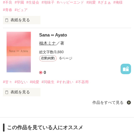
#不良
#学園
#生徒会
#地味子
#ハッピーエンド
#純愛
#ざまぁ
#俺様
#青春
#ピュア
今日も今日とて咫尺天涯《しせきてんがい》

表紙を見る
近くて遠い貴方の隣。

Sana ∞ Ayato
初めて知った、この胸の高鳴り。

顔を合わせば啀み合って

柚木ミナ
／著
初めて芽生えた、このときめき。

双方似たことばかりを繰り返す。

総文字数/3,880
6ページ
恋愛(純愛)
出会った瞬間に運命だと感じた。

世界中探したって私にはこいつしかいない。

0
#甘々
#切ない
#純愛
#同級生
#すれ違い
#不器用
作品を読む
「愛してる！ピーコォォォ」

表紙を見る
「クルックー」

作品をすべて見る
そうやって泣いて笑って怒って

「おい、遊ぶんじゃねぇ！さっさと次の問題を解け！」

死ぬほど俺を期待させて

最後はまた突き落とすんだろ？

この作品を見ている人にオススメ
ひっそりと開幕。
