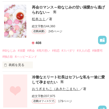
再会ロマンス～幼なじみの甘い溺愛から逃げ
「だったらセフレでいいよ」

られない～
完
松本ユミ
／著
作品を読む
総文字数/144,360
245ページ
恋愛(純愛)
作品を読む
408
#幼なじみ
#溺愛
#再会
#両片想い
#初恋
#スパダリ
#大人の恋
#御曹司
#独占欲
#ハッピーエンド
表紙を見る
冷徹なエリート社長はセフレな私を一途に愛
して孕ませたい
完
幼なじみの哲平に淡い恋心を抱いていた美桜。

おうぎまちこ（あきたこまち）
／著
しかし、ある出来事をきっかけに二人の関係は壊れてしまう。

総文字数/207,975
関係修復もできないまま、美桜は両親の離婚によって

179ページ
恋愛(オフィスラブ)
引っ越すことになり、哲平とも離れ離れになった。
