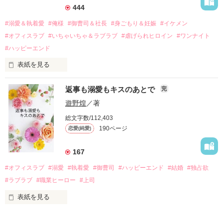
それから約十二年後。

444
過去の傷から、二度と会いたくないと思っていた哲平に

#溺愛＆執着愛
#俺様
#御曹司＆社長
#身ごもり＆妊娠
#イケメン
運命のような再会を果たす。

#オフィスラブ
#いちゃいちゃ＆ラブラブ
#虐げられヒロイン
#ワンナイト
そして、ひょんなことから

#ハッピーエンド
酔った勢いで一夜を共にしてしまった。

表紙を見る
さらに、美桜が初めてだと知った哲平は

『責任をとる、結婚しよう』と真っ直ぐに告げてきた。

　おかしな噂を流されて前の職場でうまくいかなかった梅田美
戸惑う美桜とは裏腹に、好きという気持ちを隠すことなく

返事も溺愛もキスのあとで
完
桜は、海外で傷心旅行をしていたところ、日本人美青年と出会
甘やかしてくる。

い、酒の勢いもあり一夜限りの関係となる。

遊野煌
／著
　帰国後、美桜は新しい職場でワンナイトした美青年と再会。
そんなある日、哲平は美桜がストーカー被害に

総文字数/112,403
なんと彼の正体は、とある財閥御曹司にも関わらず、一族を離
遭っていることを知る。

190ページ
恋愛(純愛)
れて起業した新進気鋭の実業家、社内でも冷徹だと評判な社長
美桜を守るため、哲平は同居を提案してきて――。

――御影恭司その人だったのだ――！

　なぜか恭司から飼い猫の世話係を命じられた美桜は、猫の世
167
話を口実にしばしば呼び出された上、二人はいわゆる身体だけ
夏木美桜(なつきみお)

#オフィスラブ
#溺愛
#執着愛
#御曹司
#ハッピーエンド
#結婚
#独占欲
✕

#ラブラブ
#職業ヒーロー
#上司
鳴海哲平 (なるみてっぺい)

表紙を見る
作品を読む
止まっていたはずの二人の時間が、再び動き出す。

舞川雛子（26）は大手お菓子メーカー、三日月製菓コーポレー
再会から始まる、溺愛ラブ。
