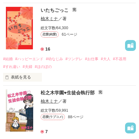
いたちごっこ
完
柚木ミナ
／著
総文字数/64,300
61ページ
恋愛(純愛)
16
#結婚
#ハッピーエンド
#幼なじみ
#ツンデレ
#お仕事
#大人
#不器用
#すれ違い
#夫婦
#ほのぼの
表紙を見る
松之木学園♥生徒会執行部
完
敬い、慈しみ、生涯愛す。

柚木ミナ
／著
永遠に離れないと誓いましょう。

総文字数/59,991
88ページ
恋愛(ラブコメ)
あなたが欲しいと望むなら。

7
「「別に好きじゃない」」
