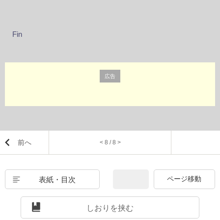
Fin
広告
前へ
< 8 / 8 >
表紙・目次
しおりを挟む