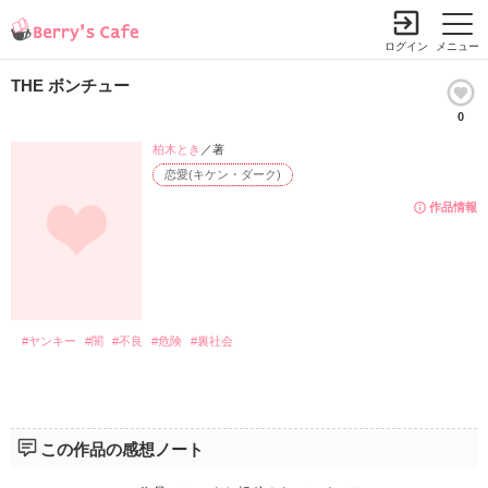
ログイン
メニュー
THE ボンチュー
0
柏木とき
／著
恋愛(キケン・ダーク)
作品情報
#ヤンキー
#闇
#不良
#危険
#裏社会
この作品の感想ノート