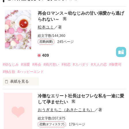
再会ロマンス～幼なじみの甘い溺愛から逃げ
られない～
完
松本ユミ
／著
総文字数/144,360
245ページ
恋愛(純愛)
409
#幼なじみ
#溺愛
#再会
#両片想い
#初恋
#スパダリ
#大人の恋
#御曹司
#独占欲
#ハッピーエンド
表紙を見る
冷徹なエリート社長はセフレな私を一途に愛
して孕ませたい
完
幼なじみの哲平に淡い恋心を抱いていた美桜。

おうぎまちこ（あきたこまち）
／著
しかし、ある出来事をきっかけに二人の関係は壊れてしまう。

総文字数/207,975
関係修復もできないまま、美桜は両親の離婚によって

179ページ
恋愛(オフィスラブ)
引っ越すことになり、哲平とも離れ離れになった。
