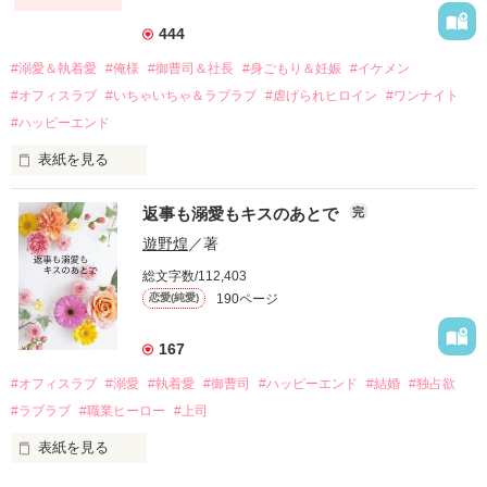
それから約十二年後。

444
過去の傷から、二度と会いたくないと思っていた哲平に

#溺愛＆執着愛
#俺様
#御曹司＆社長
#身ごもり＆妊娠
#イケメン
運命のような再会を果たす。

#オフィスラブ
#いちゃいちゃ＆ラブラブ
#虐げられヒロイン
#ワンナイト
そして、ひょんなことから

#ハッピーエンド
酔った勢いで一夜を共にしてしまった。

表紙を見る
さらに、美桜が初めてだと知った哲平は

『責任をとる、結婚しよう』と真っ直ぐに告げてきた。

　おかしな噂を流されて前の職場でうまくいかなかった梅田美
戸惑う美桜とは裏腹に、好きという気持ちを隠すことなく

返事も溺愛もキスのあとで
完
桜は、海外で傷心旅行をしていたところ、日本人美青年と出会
甘やかしてくる。

い、酒の勢いもあり一夜限りの関係となる。

遊野煌
／著
　帰国後、美桜は新しい職場でワンナイトした美青年と再会。
そんなある日、哲平は美桜がストーカー被害に

総文字数/112,403
なんと彼の正体は、とある財閥御曹司にも関わらず、一族を離
遭っていることを知る。

190ページ
恋愛(純愛)
れて起業した新進気鋭の実業家、社内でも冷徹だと評判な社長
美桜を守るため、哲平は同居を提案してきて――。

――御影恭司その人だったのだ――！

　なぜか恭司から飼い猫の世話係を命じられた美桜は、猫の世
167
話を口実にしばしば呼び出された上、二人はいわゆる身体だけ
夏木美桜(なつきみお)

#オフィスラブ
#溺愛
#執着愛
#御曹司
#ハッピーエンド
#結婚
#独占欲
✕

#ラブラブ
#職業ヒーロー
#上司
鳴海哲平 (なるみてっぺい)

表紙を見る
作品を読む
止まっていたはずの二人の時間が、再び動き出す。
