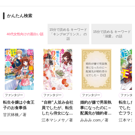
舞川雛子（26）は大手お菓子メーカー、三日月製菓コーポレー
再会から始まる、溺愛ラブ。

ションの企画戦略室で働いている。

また雛子には2年前から付き合いはじめ、半年前から同棲を始
2026.6.5～2026.7.25

かんたん検索
めた、同期で恋人の石垣守（26）がいるのだが、後輩の姫原由
羅（24）との浮気が発覚した上、いつのまにか元カノにされて
いた。

15分で読める キーワード
15分で読める キーワード
40代女性向けの面白い話
「キングorプリンス」 の
守と由羅から『便利屋雛子』と馬鹿にされ、一人こっそり泣い
「溺愛」 の話
＊以前、公開していた話の改稿版です＊

話
ていた雛子に、企画戦略室の上司である雪瀬鷹哉（29）が
『──俺と結婚してくれないか』といきなりプロポーズをしてき
た上、同居まで提案してきて──？

鷹哉『宜しくな、俺の雛子』🦅

雛子『俺の……ひぃ、雛子？！！！』🐥

作品を読む
シゴデキで冷徹な上司が見せる素顔は、なぜか想像以上に甘く
て……🐥💓🦅

ファンタジー
ファンタジー
ファンタジー
ファンタ
転生令嬢は小食王
“自称”人並み会社
婚約が嫌で男装執
転生した
※表紙も作中使用の画像も全てフリー素材です。

子のお食事係
員でしたが、転生
事になったのに～
でした（
※執筆期間2026.6.3〜7.20完結です。　

したら侍女になり
配属先が婚約者の
亡フラグ
甘沢林檎／著
※他サイトさんにて恋愛トレンド1位でした〜良かったら読ん
ました
元でした～【完】
るため、
江本マシメサ／著
みみみ.com／著
江本マシ
で頂けると嬉しいです。
ります～