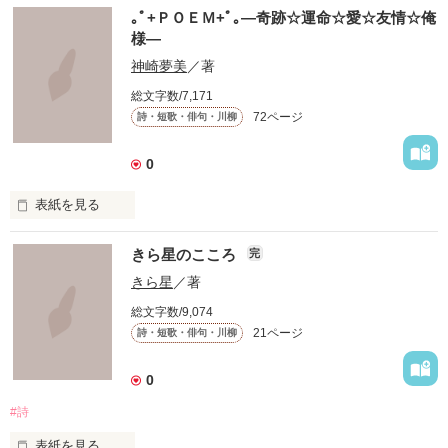
　このせかいにいる

｡ﾟ+ＰＯＥＭ+ﾟ｡―奇跡☆運命☆愛☆友情☆俺
　たくさんのきみへ

様―
　たくさんの気持ちと思い出を､､､

神崎夢美
／著
総文字数/7,171
 これは短歌です

72ページ
詩・短歌・俳句・川柳
 限られた字数のなかであるときふとあふれた気持ちを表現しま
した。

 これを呼んでなにか感じてもらえるなら幸いです。

0
 もしこの短歌を気に入ってくださったのなら投票よろしくおね
表紙を見る
がいします。

いろんな

 一応完結になっていますが、まだまだ更新します

きら星のこころ
完
アクレコ×ＰＯＥＭ

きら星
／著
、
総文字数/9,074
集めました。

21ページ
詩・短歌・俳句・川柳
作品を読む
0
皆さんが持ってる

#詩
画像や有名なマンガの

セリフなどもあるので

表紙を見る