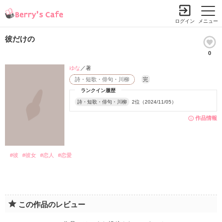
ログイン
メニュー
彼だけの
0
ゆな
／著
詩・短歌・俳句・川柳
完
ランクイン履歴
詩・短歌・俳句・川柳
2位（2024/11/05）
作品情報
#彼
#彼女
#恋人
#恋愛
この作品のレビュー