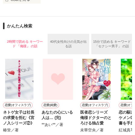
読みながら

不定期に詩を書いていきます。

当ててみて下さい☆

かんたん検索
*｡ﾟ+*｡ﾟ+*｡ﾟ+*｡ﾟ+*｡ﾟ+*｡ﾟ+*

よかったら覗いてみてください。

2時間で読める キーワー
40代女性向けの元気が出
15分で読める キーワード
私の考えたのも

ド 「俺様」 の話
る話
「セクシー男子」 の話
ありますので

何かに必要になったら

稚拙な詩集になるかもしれませんが、

参考として

見てくださるのら

とても光栄です(^O^)

その辺りは温かい目でご覧頂けると嬉しいです。
是非みてください☆☆

*｡+*｡+*+*｡｡*+｡*゜*+｡+*

作品を読む
恋愛(オフィスラブ)
恋愛(純愛)
恋愛(オフィスラブ)
恋愛(オフ
ネトゲ女子は社長
あなたの心にいる
医者恋シリーズ
恋の駆け
２０１１

の求愛を拒む《宮
人は… (完)
俺様ドクターのと
ケメンDr
最終更新４/２４ 

ノ入シリーズ②》
ろける独占愛
書を手放
**あい**／著
椿蛍／著
未華空央／著
紅城真琴
Ｐ.１９～２６