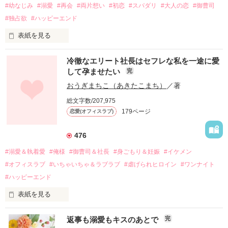
#幼なじみ
#溺愛
#再会
#両片想い
#初恋
#スパダリ
#大人の恋
#御曹司
#独占欲
#ハッピーエンド
表紙を見る
冷徹なエリート社長はセフレな私を一途に愛
して孕ませたい
完
幼なじみの哲平に淡い恋心を抱いていた美桜。

おうぎまちこ（あきたこまち）
／著
しかし、ある出来事をきっかけに二人の関係は壊れてしまう。

総文字数/207,975
関係修復もできないまま、美桜は両親の離婚によって

179ページ
恋愛(オフィスラブ)
引っ越すことになり、哲平とも離れ離れになった。

それから約十二年後。

476
過去の傷から、二度と会いたくないと思っていた哲平に

#溺愛＆執着愛
#俺様
#御曹司＆社長
#身ごもり＆妊娠
#イケメン
運命のような再会を果たす。

#オフィスラブ
#いちゃいちゃ＆ラブラブ
#虐げられヒロイン
#ワンナイト
そして、ひょんなことから

#ハッピーエンド
酔った勢いで一夜を共にしてしまった。

表紙を見る
さらに、美桜が初めてだと知った哲平は

『責任をとる、結婚しよう』と真っ直ぐに告げてきた。

　おかしな噂を流されて前の職場でうまくいかなかった梅田美
戸惑う美桜とは裏腹に、好きという気持ちを隠すことなく

返事も溺愛もキスのあとで
完
桜は、海外で傷心旅行をしていたところ、日本人美青年と出会