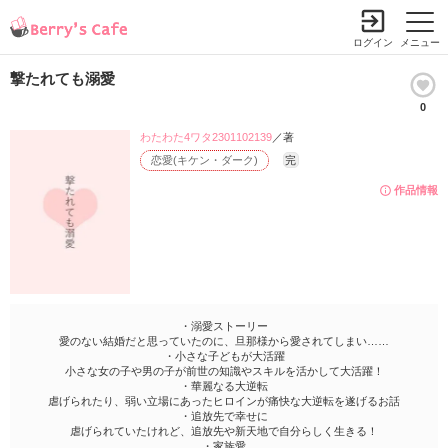
ログイン
メニュー
撃たれても溺愛
0
わたわた4ワタ2301102139
／著
恋愛(キケン・ダーク)
完
作品情報
・溺愛ストーリー
愛のない結婚だと思っていたのに、旦那様から愛されてしまい……
・小さな子どもが大活躍
小さな女の子や男の子が前世の知識やスキルを活かして大活躍！
・華麗なる大逆転
虐げられたり、弱い立場にあったヒロインが痛快な大逆転を遂げるお話
・追放先で幸せに
虐げられていたけれど、追放先や新天地で自分らしく生きる！
・家族愛