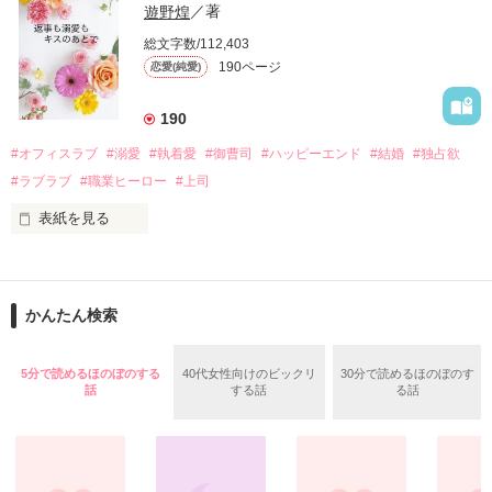
甘やかしてくる。

い、酒の勢いもあり一夜限りの関係となる。

遊野煌
／著
　帰国後、美桜は新しい職場でワンナイトした美青年と再会。
そんなある日、哲平は美桜がストーカー被害に

総文字数/112,403
なんと彼の正体は、とある財閥御曹司にも関わらず、一族を離
遭っていることを知る。

190ページ
恋愛(純愛)
れて起業した新進気鋭の実業家、社内でも冷徹だと評判な社長
美桜を守るため、哲平は同居を提案してきて――。

――御影恭司その人だったのだ――！

　なぜか恭司から飼い猫の世話係を命じられた美桜は、猫の世
190
話を口実にしばしば呼び出された上、二人はいわゆる身体だけ
夏木美桜(なつきみお)

#オフィスラブ
#溺愛
#執着愛
#御曹司
#ハッピーエンド
#結婚
#独占欲
✕

#ラブラブ
#職業ヒーロー
#上司
鳴海哲平 (なるみてっぺい)

表紙を見る
作品を読む
止まっていたはずの二人の時間が、再び動き出す。

舞川雛子（26）は大手お菓子メーカー、三日月製菓コーポレー
再会から始まる、溺愛ラブ。

ションの企画戦略室で働いている。

また雛子には2年前から付き合いはじめ、半年前から同棲を始
2026.6.5～2026.7.25

かんたん検索
めた、同期で恋人の石垣守（26）がいるのだが、後輩の姫原由
羅（24）との浮気が発覚した上、いつのまにか元カノにされて
いた。

5分で読めるほのぼのする
40代女性向けのビックリ
30分で読めるほのぼのす
守と由羅から『便利屋雛子』と馬鹿にされ、一人こっそり泣い
話
する話
る話
＊以前、公開していた話の改稿版です＊

ていた雛子に、企画戦略室の上司である雪瀬鷹哉（29）が
『──俺と結婚してくれないか』といきなりプロポーズをしてき
た上、同居まで提案してきて──？

鷹哉『宜しくな、俺の雛子』🦅
