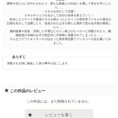
継母や兄たちに甘やかされたり、新たな家族との出会いを通して幸せを手にした
り……
・スキルを活かして活躍！
スキルやジョブを生かして自分の未来を変えていく！
転生によりチートや最強スキルを授かったヒロインが異世界でスキルや過去の
記憶を生かして活躍したり、追放されたはずが新たな場所で思わぬ才能が開花し
たり……
婚約破棄や追放、没落した不遇なヒロイン格上のヒーローに溺愛されたり、離
婚前提の夫婦のはずが想定外に旦那様に溺愛されてしまったり……
そんなワクワク＆ドキドキが詰まった異世界恋愛ファンタジー小説を書いてみ
ました。
あらすじ
溺愛される姉に嫉妬した妹が事件を起こします。
この作品のレビュー
この作品には、まだ投稿されていません。
レビューを書く