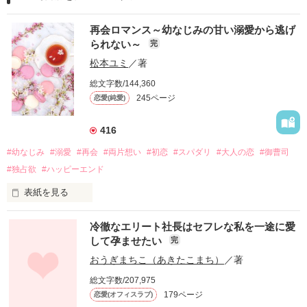
再会ロマンス～幼なじみの甘い溺愛から逃げ
られない～
完
松本ユミ
／著
総文字数/144,360
245ページ
恋愛(純愛)
416
#幼なじみ
#溺愛
#再会
#両片想い
#初恋
#スパダリ
#大人の恋
#御曹司
#独占欲
#ハッピーエンド
表紙を見る
冷徹なエリート社長はセフレな私を一途に愛
して孕ませたい
完
幼なじみの哲平に淡い恋心を抱いていた美桜。

おうぎまちこ（あきたこまち）
／著
しかし、ある出来事をきっかけに二人の関係は壊れてしまう。

総文字数/207,975
関係修復もできないまま、美桜は両親の離婚によって

179ページ
恋愛(オフィスラブ)
引っ越すことになり、哲平とも離れ離れになった。
