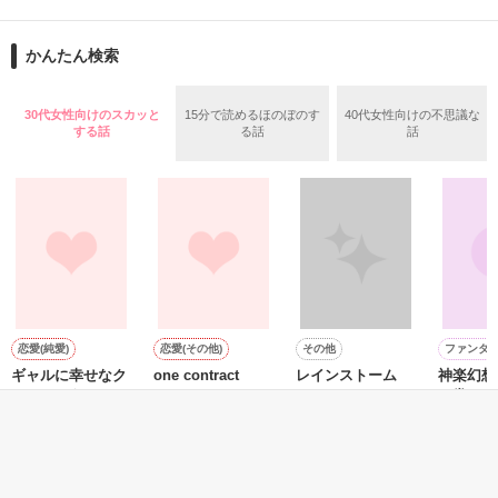
再会から始まる、溺愛ラブ。

ションの企画戦略室で働いている。

また雛子には2年前から付き合いはじめ、半年前から同棲を始
2026.6.5～2026.7.25

かんたん検索
めた、同期で恋人の石垣守（26）がいるのだが、後輩の姫原由
羅（24）との浮気が発覚した上、いつのまにか元カノにされて
いた。

30代女性向けのスカッと
15分で読めるほのぼのす
40代女性向けの不思議な
守と由羅から『便利屋雛子』と馬鹿にされ、一人こっそり泣い
する話
る話
話
＊以前、公開していた話の改稿版です＊

ていた雛子に、企画戦略室の上司である雪瀬鷹哉（29）が
『──俺と結婚してくれないか』といきなりプロポーズをしてき
た上、同居まで提案してきて──？

鷹哉『宜しくな、俺の雛子』🦅

雛子『俺の……ひぃ、雛子？！！！』🐥

作品を読む
シゴデキで冷徹な上司が見せる素顔は、なぜか想像以上に甘く
て……🐥💓🦅

恋愛(純愛)
恋愛(その他)
その他
ファンタ
ギャルに幸せなク
one contract
レインストーム
神楽幻想
※表紙も作中使用の画像も全てフリー素材です。

リスマスを･･･
の巻〜
※執筆期間2026.6.3〜7.20完結です。　

紺咲 安／著
永良サチ／笠原零
SHIRO／著
／著
詩音／著
※他サイトさんにて恋愛トレンド1位でした〜良かったら読ん
で頂けると嬉しいです。
もっと見る