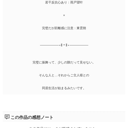
若干反抗心あり：雨戸望叶
×
完璧だが距離感に注意：東雲朔
――――――⋆⁑＊⁑⋆――――――
完璧に振舞って、少しの隙だって見せない。
そんな人と…それからご主人様との
同居生活が始まるみたいです。
この作品の感想ノート