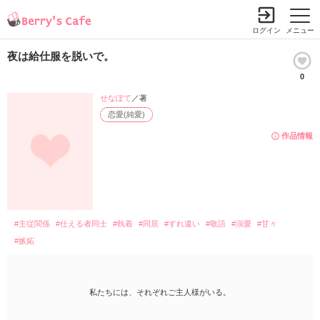
ログイン
メニュー
夜は給仕服を脱いで。
0
せなぽて
／著
恋愛(純愛)
作品情報
#主従関係
#仕える者同士
#執着
#同居
#すれ違い
#敬語
#溺愛
#甘々
#嫉妬
私たちには、それぞれご主人様がいる。