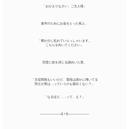
「おかえりなさい、ご主人様」
進学のためにお金をとった私と、
「襟が少し乱れていらっしゃいます。
こちらを向いてください」
完璧に役を演じる謎めいた君。
「主従関係もいいけど、普段は誰かに傅いてる
同士が実は…っていうのも面白くない？」
「なるほど……って、え？」
――――――⋆⁑＊⁑⋆――――――