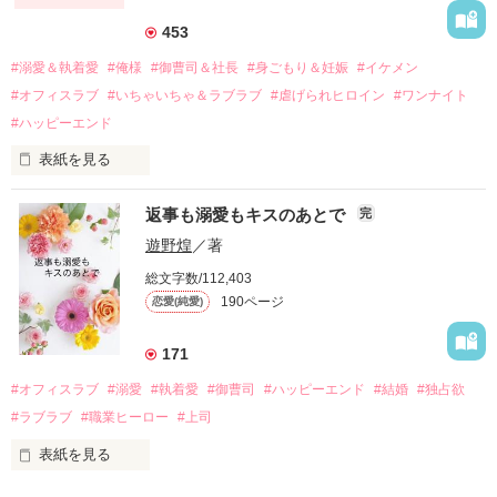
それから約十二年後。

453
過去の傷から、二度と会いたくないと思っていた哲平に

#溺愛＆執着愛
#俺様
#御曹司＆社長
#身ごもり＆妊娠
#イケメン
運命のような再会を果たす。

#オフィスラブ
#いちゃいちゃ＆ラブラブ
#虐げられヒロイン
#ワンナイト
そして、ひょんなことから

#ハッピーエンド
酔った勢いで一夜を共にしてしまった。

表紙を見る
さらに、美桜が初めてだと知った哲平は

『責任をとる、結婚しよう』と真っ直ぐに告げてきた。

　おかしな噂を流されて前の職場でうまくいかなかった梅田美
戸惑う美桜とは裏腹に、好きという気持ちを隠すことなく

返事も溺愛もキスのあとで
完
桜は、海外で傷心旅行をしていたところ、日本人美青年と出会
甘やかしてくる。

い、酒の勢いもあり一夜限りの関係となる。

遊野煌
／著
　帰国後、美桜は新しい職場でワンナイトした美青年と再会。
そんなある日、哲平は美桜がストーカー被害に

総文字数/112,403
なんと彼の正体は、とある財閥御曹司にも関わらず、一族を離
遭っていることを知る。

190ページ
恋愛(純愛)
れて起業した新進気鋭の実業家、社内でも冷徹だと評判な社長
美桜を守るため、哲平は同居を提案してきて――。

――御影恭司その人だったのだ――！

　なぜか恭司から飼い猫の世話係を命じられた美桜は、猫の世
171
話を口実にしばしば呼び出された上、二人はいわゆる身体だけ
夏木美桜(なつきみお)

#オフィスラブ
#溺愛
#執着愛
#御曹司
#ハッピーエンド
#結婚
#独占欲
✕

#ラブラブ
#職業ヒーロー
#上司
鳴海哲平 (なるみてっぺい)

表紙を見る
作品を読む
止まっていたはずの二人の時間が、再び動き出す。

舞川雛子（26）は大手お菓子メーカー、三日月製菓コーポレー