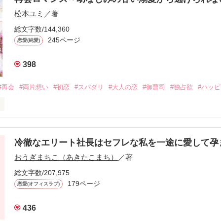
松本ユミ
／著
総文字数/144,360
245ページ
恋愛(純愛)
398
#再会
#両片想い
#初恋
#スパダリ
#大人の恋
#御曹司
#独占欲
#ハッ
冷徹なエリート社長はセフレな私を一途に愛して孕
に淡い恋心を抱いていた美桜。

おうぎまちこ（あきたこまち）
／著
来事をきっかけに二人の関係は壊れてしまう。

ないまま、美桜は両親の離婚によって

総文字数/207,975
なり、哲平とも離れ離れになった。

179ページ
恋愛(オフィスラブ)
年後。

436
二度と会いたくないと思っていた哲平に
