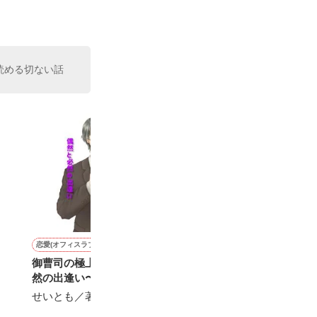
た。

室の上司である
、同居まで提案
読める切ない話
恋愛(オフィスラブ)
その他
恋愛(オフィスラブ)
恋愛(純愛)
御曹司の極上愛〜偶然と必
春となりを待つきみへ
Semisweet.
一度倒れたら、
然の出逢い〜
りません！！
沖田 円／著
陽瀬 柚夏／著
せいとも／著
SK／著