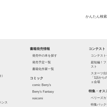
かんたん検索
書籍発売情報
コンテスト
発売中の本を探す
コンテスト
発売予定一覧
超短編！フ
スト
書籍化作家一覧
スターツ出
合）
「1話から
コミック
ェ会場
comic Berry's
特集・オス
Berry's Fantasy
ベリーズカ
noicomi
ペンス
特集バック