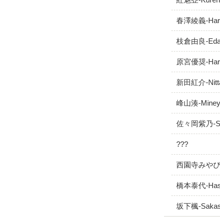
春澤綾義-Harus
枝倉由良-Edaku
原宮優奨-Hara
新田紅介-Nitta
峰山湊-Mineya
佐々岡紫乃-Sas
???
西園寺みやび-Sa
橋本泰代-Hashi
坂下楓-Sakash