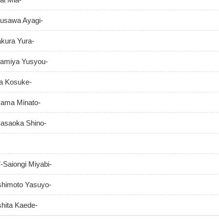
awa Ayagi-
ra Yura-
miya Yusyou-
 Kosuke-
ma Minato-
aoka Shino-
iongi Miyabi-
moto Yasuyo-
ita Kaede-