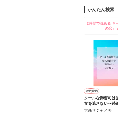
のだが、後輩の
守と由羅から『
かんたん検索
雪瀬鷹哉（29
＊以前、公開し
してきて──？

2時間で読める キ
鷹哉『宜しくな、
の恋」 
雛子『俺の……
シゴデキで冷徹な
※表紙も作中使
※執筆期間2026
※他サイトさん
恋愛(純愛)
クールな御曹司は
女を逃さない〜続
大森サジャ／著