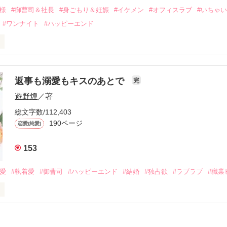
会を果たす。

俺様
#御曹司＆社長
#身ごもり＆妊娠
#イケメン
#オフィスラブ
#いちゃ
なことから

#ワンナイト
#ハッピーエンド
夜を共にしてしまった。

初めてだと知った哲平は

結婚しよう』と真っ直ぐに告げてきた。

流されて前の職場でうまくいかなかった梅田美桜は、海外で傷心旅行を
裏腹に、好きという気持ちを隠すことなく

年と出会い、酒の勢いもあり一夜限りの関係となる。



は新しい職場でワンナイトした美青年と再会。なんと彼の正体は、とあ
返事も溺愛もキスのあとで
完
族を離れて起業した新進気鋭の実業家、社内でも冷徹だと評判な社長―
哲平は美桜がストーカー被害に

遊野煌
／著
―！

を知る。

ら飼い猫の世話係を命じられた美桜は、猫の世話を口実にしばしば呼び
、哲平は同居を提案してきて――。

総文字数/112,403
190ページ
恋愛(純愛)
みお)

153
作品を読む
みてっぺい)

溺愛
#執着愛
#御曹司
#ハッピーエンド
#結婚
#独占欲
#ラブラブ
#職業
ずの二人の時間が、再び動き出す。

、溺愛ラブ。

）は大手お菓子メーカー、三日月製菓コーポレーションの企画戦略室で働
7.25

年前から付き合いはじめ、半年前から同棲を始めた、同期で恋人の石垣守