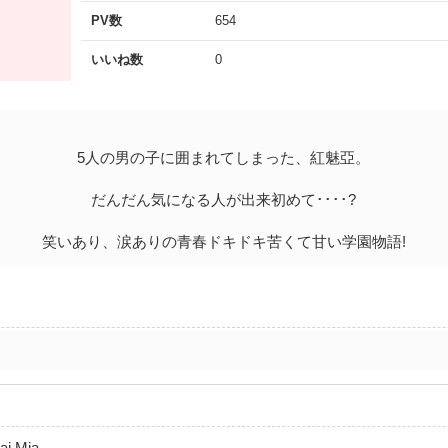
PV数
654
いいね数
0
5人の男の子に囲まれてしまった、紅魅亞。
だんだん気になる人が出来初めて････?
笑いあり、涙ありの青春ドキドキ苦くて甘い学園物語!
i Mia-