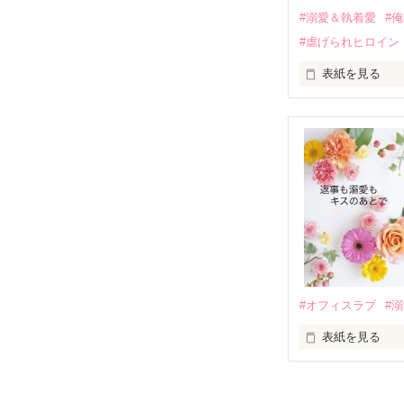
運命のような再
#溺愛＆執着愛
#
そして、ひょん
#虐げられヒロイン
酔った勢いで一
表紙を見る
さらに、美桜が
『責任をとる、
　おかしな噂を
戸惑う美桜とは
ろ、日本人美青
甘やかしてくる。
　帰国後、美桜
も関わらず、一
そんなある日、
人だったのだ―
遭っていること
　なぜか恭司か
美桜を守るため
夏木美桜(なつき
✕

鳴海哲平 (なる
#オフィスラブ
#
止まっていたは
表紙を見る
再会から始まる
舞川雛子（26
2026.6.5～2026.
また雛子には2