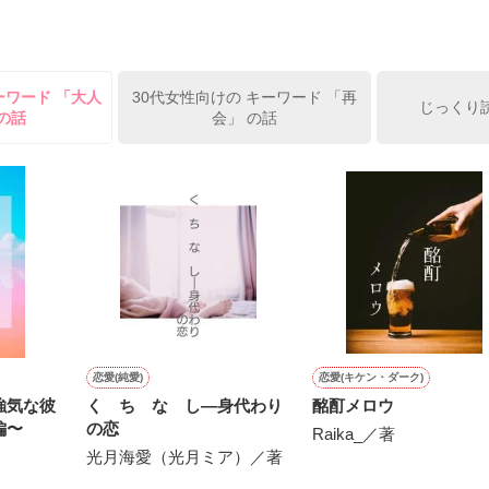
姫原由羅（24）との浮気が発覚した上、いつのまにか元カノにされてい
便利屋雛子』と馬鹿にされ、一人こっそり泣いていた雛子に、企画戦略
）が『──俺と結婚してくれないか』といきなりプロポーズをしてきた上
ていた話の改稿版です＊

ーワード 「大人
30代女性向けの キーワード 「再
俺の雛子』🦅

じっくり
の話
会」 の話
ひぃ、雛子？！！！』🐥

上司が見せる素顔は、なぜか想像以上に甘くて……🐥💓🦅

作品を読む
用の画像も全てフリー素材です。

.6.3〜7.20完結です。　

にて恋愛トレンド1位でした〜良かったら読んで頂けると嬉しいです。
作品を読む
恋愛(純愛)
恋愛(キケン・ダーク)
強気な彼
く ち な し―身代わり
酩酊メロウ
編〜
の恋
Raika_／著
光月海愛（光月ミア）／著