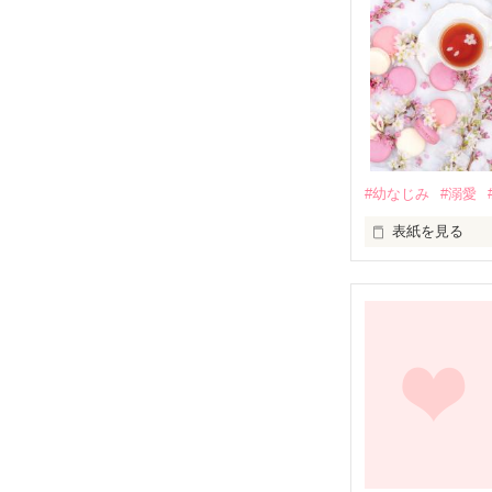
#幼なじみ
#溺愛
表紙を見る
幼なじみの哲平
しかし、ある出
関係修復もでき
引っ越すことに
それから約十二
過去の傷から、