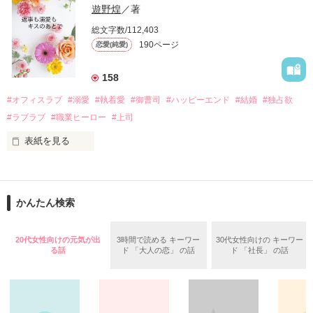
甘やかしてくる。

い、酒の勢いもあり一夜限りの関係となる。

遊野煌
／著
　帰国後、美桜は新しい職場でワンナイトした美青年と再会。
そんなある日、哲平は美桜がストーカー被害に

総文字数/112,403
なんと彼の正体は、とある財閥御曹司にも関わらず、一族を離
遭っていることを知る。

190ページ
恋愛(純愛)
れて起業した新進気鋭の実業家、社内でも冷徹だと評判な社長
美桜を守るため、哲平は同居を提案してきて――。

――御影恭司その人だったのだ――！

　なぜか恭司から飼い猫の世話係を命じられた美桜は、猫の世
158
話を口実にしばしば呼び出された上、二人はいわゆる身体だけ
夏木美桜(なつきみお)

#オフィスラブ
#溺愛
#執着愛
#御曹司
#ハッピーエンド
#結婚
#独占欲
✕

#ラブラブ
#職業ヒーロー
#上司
鳴海哲平 (なるみてっぺい)

表紙を見る
作品を読む
止まっていたはずの二人の時間が、再び動き出す。

舞川雛子（26）は大手お菓子メーカー、三日月製菓コーポレー
再会から始まる、溺愛ラブ。

ションの企画戦略室で働いている。

また雛子には2年前から付き合いはじめ、半年前から同棲を始
2026.6.5～2026.7.25

かんたん検索
めた、同期で恋人の石垣守（26）がいるのだが、後輩の姫原由
羅（24）との浮気が発覚した上、いつのまにか元カノにされて
いた。

20代女性向けの元気が出
3時間で読める キーワー
30代女性向けの キーワー
守と由羅から『便利屋雛子』と馬鹿にされ、一人こっそり泣い
る話
ド 「大人の恋」 の話
ド 「社長」 の話
＊以前、公開していた話の改稿版です＊

ていた雛子に、企画戦略室の上司である雪瀬鷹哉（29）が
『──俺と結婚してくれないか』といきなりプロポーズをしてき
た上、同居まで提案してきて──？
