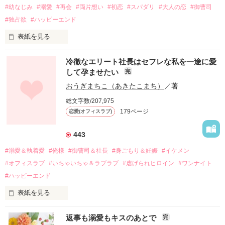
#幼なじみ
#溺愛
#再会
#両片想い
#初恋
#スパダリ
#大人の恋
#御曹司
#独占欲
#ハッピーエンド
表紙を見る
冷徹なエリート社長はセフレな私を一途に愛
して孕ませたい
完
幼なじみの哲平に淡い恋心を抱いていた美桜。

おうぎまちこ（あきたこまち）
／著
しかし、ある出来事をきっかけに二人の関係は壊れてしまう。

総文字数/207,975
関係修復もできないまま、美桜は両親の離婚によって

179ページ
恋愛(オフィスラブ)
引っ越すことになり、哲平とも離れ離れになった。

それから約十二年後。

443
過去の傷から、二度と会いたくないと思っていた哲平に

#溺愛＆執着愛
#俺様
#御曹司＆社長
#身ごもり＆妊娠
#イケメン
運命のような再会を果たす。

#オフィスラブ
#いちゃいちゃ＆ラブラブ
#虐げられヒロイン
#ワンナイト
そして、ひょんなことから

#ハッピーエンド
酔った勢いで一夜を共にしてしまった。

表紙を見る
さらに、美桜が初めてだと知った哲平は

『責任をとる、結婚しよう』と真っ直ぐに告げてきた。

　おかしな噂を流されて前の職場でうまくいかなかった梅田美
戸惑う美桜とは裏腹に、好きという気持ちを隠すことなく

返事も溺愛もキスのあとで
完
桜は、海外で傷心旅行をしていたところ、日本人美青年と出会