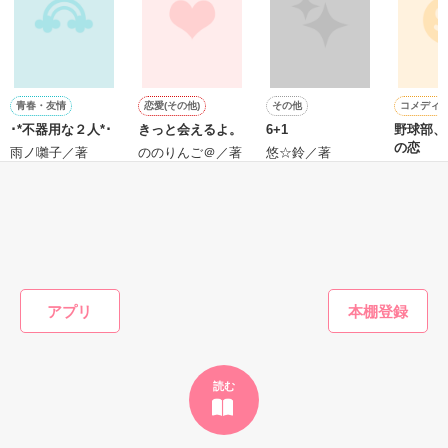
鷹哉『宜しくな、俺の雛子』🦅

雛子『俺の……ひぃ、雛子？！！！』🐥

作品を読む
シゴデキで冷徹な上司が見せる素顔は、なぜか想像以上に甘く
て……🐥💓🦅

青春・友情
恋愛(その他)
その他
コメディ
･*不器用な２人*･
きっと会えるよ。
6+1
野球部、
※表紙も作中使用の画像も全てフリー素材です。

の恋
※執筆期間2026.6.3〜7.20完結です。　

雨ノ囃子／著
ののりんご＠／著
悠☆鈴／著
kino19
※他サイトさんにて恋愛トレンド1位でした〜良かったら読ん
で頂けると嬉しいです。
もっと見る
作品を読む
かんたん検索の条件を変える
アプリ
読む