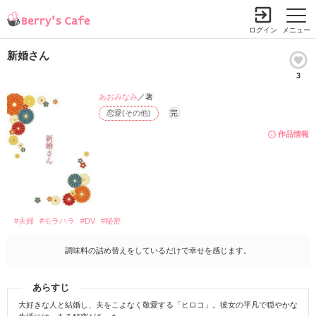
ログイン
メニュー
新婚さん
3
あおみなみ
／著
恋愛(その他)
完
作品情報
#夫婦
#モラハラ
#DV
#秘密
調味料の詰め替えをしているだけで幸せを感じます。
あらすじ
大好きな人と結婚し、夫をこよなく敬愛する「ヒロコ」。彼女の平凡で穏やかな