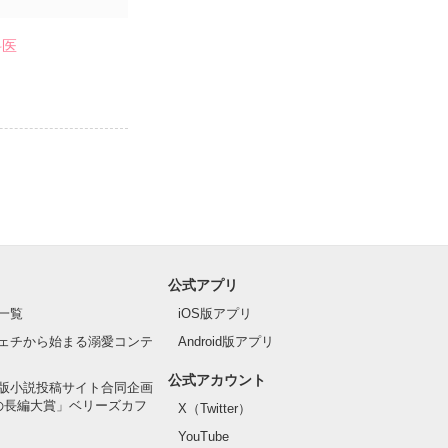
科医
公式アプリ
一覧
iOS版アプリ
ェチから始まる溺愛コンテ
Android版アプリ
公式アカウント
版小説投稿サイト合同企画
の長編大賞」ベリーズカフ
X（Twitter）
YouTube