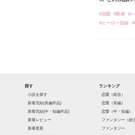
#溺愛
#医者
#
#ヒーロー目線
探す
ランキング
小説を探す
恋愛（総合）
新着完結(長編作品)
恋愛（長編）
新着完結(中・短編作品)
恋愛（中・短編）
新着レビュー
ファンタジー（総
新着更新
ファンタジー