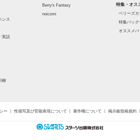
特集・オス
Berry's Fantasy
ベリーズカ
noicomi
ペンス
特集バック
オススメバ
・実話
川柳
シー
性描写及び官能表現について
著作権について
掲示板投稿規約