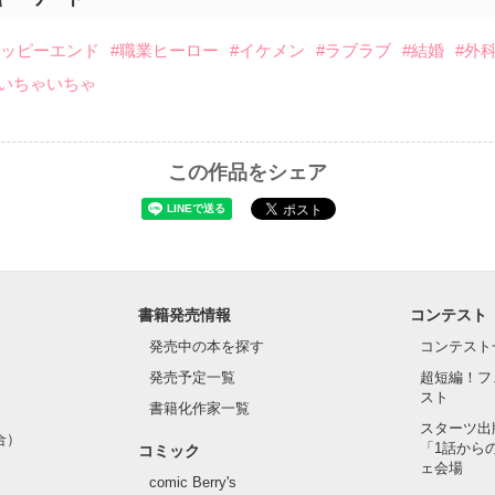
ハッピーエンド
#職業ヒーロー
#イケメン
#ラブラブ
#結婚
#外
#いちゃいちゃ
この作品をシェア
書籍発売情報
コンテスト
発売中の本を探す
コンテスト
発売予定一覧
超短編！フ
スト
書籍化作家一覧
スターツ出
合）
「1話から
コミック
ェ会場
comic Berry's