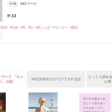
441ページ
その他
作品を読む
13
角関係
#妊娠
#死
#涙
#新しい恋
#サッカー
#魔法
＝＝＝＝＝

から

で…ゴメン…」

笑む・・・・

ーワード 「キン
じっくり読める
30代女性向けのワクワクする話
ス」 の話
ル男
禁断の愛

一杯愛した人



いのに…」
