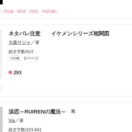
院
#短編
#医者
#彼氏
#病院嫌い
ネタバレ注意 イケメンシリーズ相関図
大森サジャ
／著
総文字数/613
1ページ
その他
293
ズ相関図



涙恋～RUIRENの魔法～
完
Via
／著
役立てばと思います
総文字数/223,841