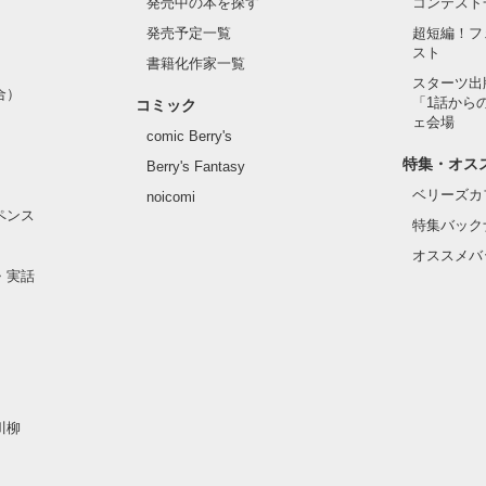
発売中の本を探す
コンテスト
発売予定一覧
超短編！フ
スト
書籍化作家一覧
スターツ出
合）
「1話から
コミック
ェ会場
comic Berry's
特集・オス
Berry's Fantasy
ベリーズカ
noicomi
ペンス
特集バック
オススメバ
・実話
川柳