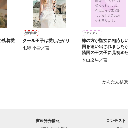
私を見る。



恋愛(純愛)
ファンタジー
の執着愛
クール王子は愛したがり
妹の方が聖女に相応し
にかけられ

国を追い出されました
七海 小雪／著
隣国の王太子に見初め
んだ………

ました。今更戻って来
木山楽斗／著
しいなどと言われても
別れに向かって……

ます。
＝＝＝＝＝

かんたん検索
作品を読む
書籍発売情報
コンテスト