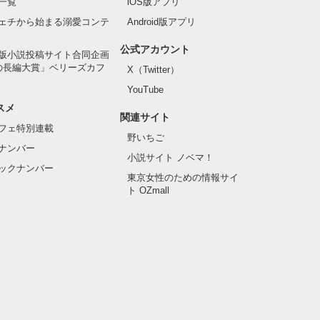
一覧
iOS版アプリ
ェチから始まる溺愛コンテ
Android版アプリ
公式アカウント
版小説投稿サイト合同企画
の長編大賞」ベリーズカフ
X（Twitter）
YouTube
スメ
関連サイト
フェ特別連載
野いちご
ナンバー
小説サイト ノベマ！
ックナンバー
東京女性のための情報サイ
ト OZmall