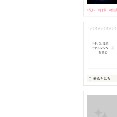
#兄妹
#日常
#病
表紙を見る
イケメンシリー
第一弾から第十弾
作品を読むのに