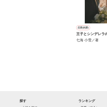
愛斗はまっすぐ
ユウと愛斗の間で
揺れ動く　私は

恋愛(純愛)
王子とシンデレラ
再び涙恋の魔法
七海 小雪／著
運命の再会を選
ユウとの永遠の
　　＝＝＝＝＝
探す
ランキング