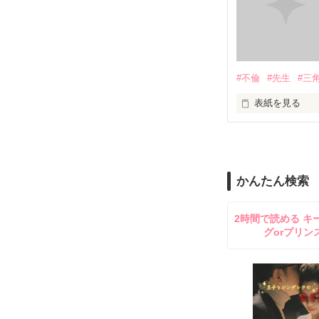
#不倫
#先生
#三
表紙を見る
＝＝＝＝＝＝＝
「俺と出会って
泣かせてばかり
かんたん検索
ユウは悲しく微
2時間で読める キ
グorプリン
不倫　教師との
悩み傷つき　精
「俺なら　亜恋を
泣かせたりしな