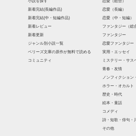
小説を探す
恋愛（総合）
新着完結(長編作品)
恋愛（長編）
新着完結(中・短編作品)
恋愛（中・短編）
新着レビュー
ファンタジー（総
新着更新
ファンタジー
ジャンル別小説一覧
恋愛ファンタジー
ベリーズ文庫の原作が無料で読める
実用・エッセイ
コミュニティ
ミステリー・サス
青春・友情
ノンフィクション
ホラー・オカルト
歴史・時代
絵本・童話
コメディ
詩・短歌・俳句・
その他