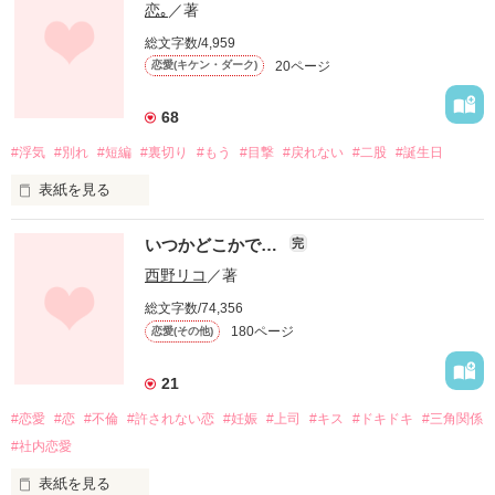
彼女を救ったのは職場の上司だった。

恋｡
／著
総文字数/4,959
永遠の幸せへのスタートは

20ページ
恋愛(キケン・ダーク)
どこにあるか分かりません。

・:*:・:・:・:*:・:・:・:*:・:・:・:*:・

68
#浮気
#別れ
#短編
#裏切り
#もう
#目撃
#戻れない
#二股
#誕生日
長谷川 菜月(はせがわ なつき)

　29歳　介護士

表紙を見る
水村 怜(みずむら れん)

　35歳　院長　医師

いつかどこかで…
完
西野リコ
／著
木原 隆(きはら たかし)

　30歳　アパレル店員

総文字数/74,356
180ページ
恋愛(その他)
今まで､愛し合った記憶も｡

・:*:・:・:・:*:・:・:・:*:・:・:・:*:・

全部｡

21
2021.7.12　他サイト　完結・公開

全部｡

#恋愛
#恋
#不倫
#許されない恋
#妊娠
#上司
#キス
#ドキドキ
#三角関係
2021.12.3　ベリーズカフェ　完結・公開

#社内恋愛
白紙に戻そう｡

他サイトコンテスト《結婚》

表紙を見る
応募作品
