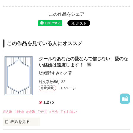
この作品をシェア
この作品を見ている人にオススメ
クールなあなたの愛なんて信じない…愛のな
い結婚は遠慮します！
完
嵯峨野すみか
／著
総文字数/56,132
107ページ
恋愛(純愛)
1,275
#結婚
#離婚
#妊娠
#子供
#再会
#すれ違い
表紙を見る