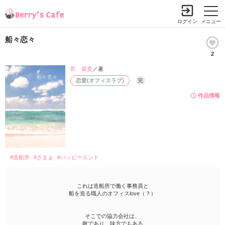
ログイン
メニュー
船々恋々
2
邑 紫貴
／著
恋愛(オフィスラブ)
完
作品情報
#造船所
#ざまぁ
#ハッピーエンド
これは造船所で働く事務員と
船を造る職人のオフィスlove（？）
そこでの協力会社は、
敵であり、味方でもある