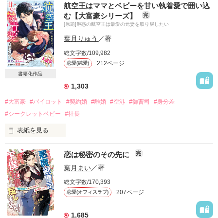
航空王はママとベビーを甘い執着愛で囲い込
あの日、あなたに告げようと思ったの。

む【大富豪シリーズ】
完
[原題]魅惑の航空王は最愛の元妻を取り戻したい
でも離婚届を持ったあなたは、私に言った。

葉月りゅう
／著
『子供なんか出来てたら、最悪だったよな。俺たち。』

総文字数/109,982
212ページ
恋愛(純愛)
書籍化作品
だから、あなたには言えなかった。

1,303
『あなたの子供を妊娠しました』なんて…

#大富豪
#パイロット
#契約婚
#離婚
#空港
#御曹司
#身分差
#シークレットベビー
#社長
　　♡　godisdora様、いつも素敵なレビューをありがとうご
表紙を見る
ざいます！

恋は秘密のその先に
完
   　♡　葉山心愛様、レビュー頂けてとても嬉しいです！あり
決して手に入れられないものはない

がとうございます！

御曹司かつ元パイロットの航空会社社長

葉月まい
／著
総文字数/170,393
　　♡　さとみっち様、レビューありがとうございました！

✕

207ページ
恋愛(オフィスラブ)
自分を犠牲にしてつつましく生きる

貧乏女子の清掃員

1,685