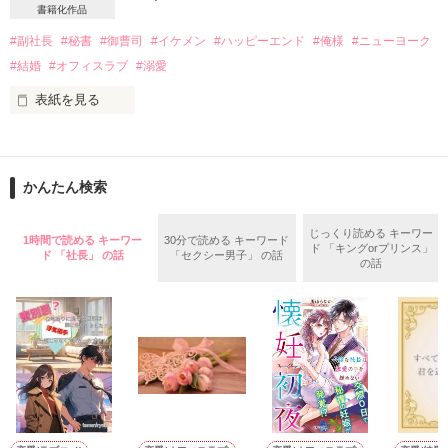
書籍化作品
作品を読む
#副社長
#秘書
#御曹司
#イケメン
#ハッピーエンド
#俺様
#ニューヨーク
これは

#結婚
#オフィスラブ
#溺愛
契約期間を終え、離婚したふたりの

表紙を見る
波乱万丈で運命的な恋のお話

秘書課の皆が逃げ出すほど冷血な副社長

仕方なく穴埋めを命じられ

かんたん検索
副社長の秘書につくことになった

･*†*･ﾟﾟ･*†*･ﾟﾟ･*†*･ﾟﾟ･*†*･ﾟ°•·

入社3年目の人事部のOL

じっくり読める キーワー
1時間で読める キーワー
30分で読める キーワード
ド 「キングorプリンス」
やがて互いの秘密を知り

大富豪シリーズ 航空王編

ド 「社長」 の話
「セクシー男子」 の話
の話
ますます相手と距離を置く

※こちらは最後の一章とエピローグを残しての公開としていま
果たして秘密の真相は？

す。

互いのピンチを救えるのか？

これで完結ではありませんのでご注意くださいませ。

ぜひ10月発売の書籍で、

そして行き着く二人の関係は…？

最後まで見届けていただけたら幸いです！

⁎.·˖*✩読んで下さった皆様、

2024.08.30

いいね！やひとこと感想を下さった皆様も、

本当にありがとうございます✩*˖·.⁎
