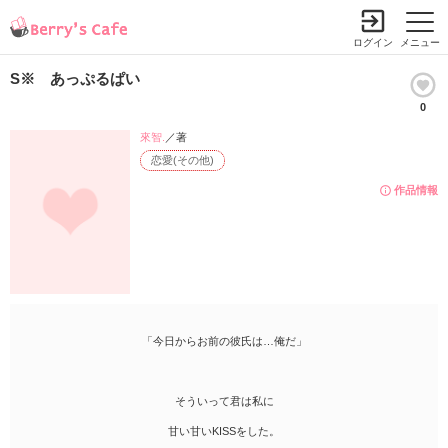
ログイン
メニュー
S※ あっぷるぱい
0
來智.
／著
恋愛(その他)
作品情報
「今日からお前の彼氏は…俺だ」
そういって君は私に
甘い甘いKISSをした。