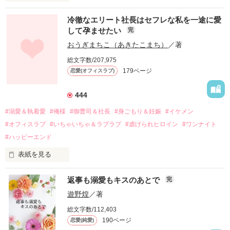
冷徹なエリート社長はセフレな私を一途に愛
して孕ませたい
完
幼なじみの哲平に淡い恋心を抱いていた美桜。

おうぎまちこ（あきたこまち）
／著
しかし、ある出来事をきっかけに二人の関係は壊れてしまう。

総文字数/207,975
関係修復もできないまま、美桜は両親の離婚によって

179ページ
恋愛(オフィスラブ)
引っ越すことになり、哲平とも離れ離れになった。

それから約十二年後。

444
過去の傷から、二度と会いたくないと思っていた哲平に

#溺愛＆執着愛
#俺様
#御曹司＆社長
#身ごもり＆妊娠
#イケメン
運命のような再会を果たす。

#オフィスラブ
#いちゃいちゃ＆ラブラブ
#虐げられヒロイン
#ワンナイト
そして、ひょんなことから

#ハッピーエンド
酔った勢いで一夜を共にしてしまった。

表紙を見る
さらに、美桜が初めてだと知った哲平は

『責任をとる、結婚しよう』と真っ直ぐに告げてきた。

　おかしな噂を流されて前の職場でうまくいかなかった梅田美
戸惑う美桜とは裏腹に、好きという気持ちを隠すことなく

返事も溺愛もキスのあとで
完
桜は、海外で傷心旅行をしていたところ、日本人美青年と出会
甘やかしてくる。

い、酒の勢いもあり一夜限りの関係となる。

遊野煌
／著
　帰国後、美桜は新しい職場でワンナイトした美青年と再会。
そんなある日、哲平は美桜がストーカー被害に

総文字数/112,403
なんと彼の正体は、とある財閥御曹司にも関わらず、一族を離
遭っていることを知る。

190ページ
恋愛(純愛)
れて起業した新進気鋭の実業家、社内でも冷徹だと評判な社長
美桜を守るため、哲平は同居を提案してきて――。
