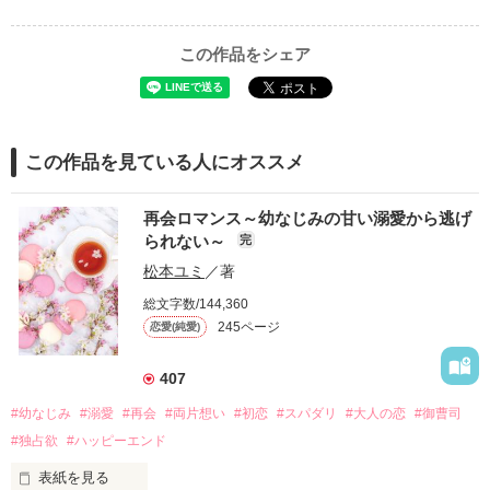
この作品をシェア
この作品を見ている人にオススメ
再会ロマンス～幼なじみの甘い溺愛から逃げ
られない～
完
松本ユミ
／著
総文字数/144,360
245ページ
恋愛(純愛)
407
#幼なじみ
#溺愛
#再会
#両片想い
#初恋
#スパダリ
#大人の恋
#御曹司
#独占欲
#ハッピーエンド
表紙を見る