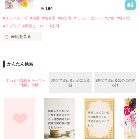
――御影恭司その人だったのだ――！

　なぜか恭司から飼い猫の世話係を命じられた美桜は、猫の世
164
話を口実にしばしば呼び出された上、二人はいわゆる身体だけ
夏木美桜(なつきみお)

#オフィスラブ
#溺愛
#執着愛
#御曹司
#ハッピーエンド
#結婚
#独占欲
✕

#ラブラブ
#職業ヒーロー
#上司
鳴海哲平 (なるみてっぺい)

表紙を見る
作品を読む
止まっていたはずの二人の時間が、再び動き出す。

舞川雛子（26）は大手お菓子メーカー、三日月製菓コーポレー
再会から始まる、溺愛ラブ。

ションの企画戦略室で働いている。

また雛子には2年前から付き合いはじめ、半年前から同棲を始
2026.6.5～2026.7.25

かんたん検索
めた、同期で恋人の石垣守（26）がいるのだが、後輩の姫原由
羅（24）との浮気が発覚した上、いつのまにか元カノにされて
いた。

じっくり読める キーワー
3時間で読めるためになる
2時間で読めるほのぼのす
守と由羅から『便利屋雛子』と馬鹿にされ、一人こっそり泣い
ド 「俺様」 の話
話
る話
＊以前、公開していた話の改稿版です＊

ていた雛子に、企画戦略室の上司である雪瀬鷹哉（29）が
『──俺と結婚してくれないか』といきなりプロポーズをしてき
た上、同居まで提案してきて──？

鷹哉『宜しくな、俺の雛子』🦅

雛子『俺の……ひぃ、雛子？！！！』🐥

作品を読む
シゴデキで冷徹な上司が見せる素顔は、なぜか想像以上に甘く
て……🐥💓🦅
