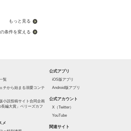
帝を甘やかした
珠雪／著
もっと見る
の条件を変える
公式アプリ
一覧
iOS版アプリ
ェチから始まる溺愛コンテ
Android版アプリ
公式アカウント
版小説投稿サイト合同企画
の長編大賞」ベリーズカフ
X（Twitter）
YouTube
スメ
関連サイト