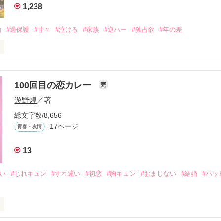
1,238
、夢、そして成長。

、ときどき泣ける。

動
#過保護
#甘々
#泣ける
#家族
#逆ハー
#独占欲
#年の差
青春群像劇〜

いよ｣

ないよ』

100回目の恋カレー
完
作品を読む
遊野煌
／著
生きてんのよ｣

総文字数/8,656
れてありがとう』

17ページ
青春・友情
まなきゃ良かった｣

13
くれてありがとう』

想い
#じれキュン
#すれ違い
#初恋
#胸キュン
#おまじない
#結婚
#ハッ
ば·····｣

から俺たちは·····』
