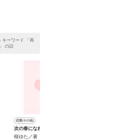


る キーワード 「再
」 の話
恋愛(その他)
恋愛(オフィスラブ)
恋愛(その他)
恋愛(オフィスラブ)
次の春になれば…
Good day ! 6
【短】空っぽの少年
あなたの記憶が
～鉄壁の貴公子
桜ゆた／著
葉月まい／著
心愛◎／著