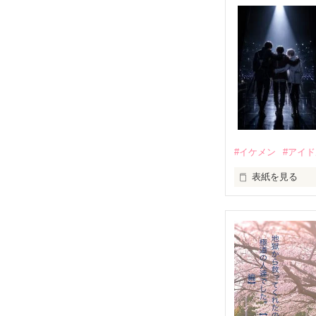
#イケメン
#アイ
表紙を見る
推しは画面の向
不器用でも努力
無口で頼れる黒。
天才肌で笑顔が
三人の姿に勇気