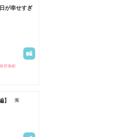
毎日が幸せすぎ
青春群像劇
長編】
完