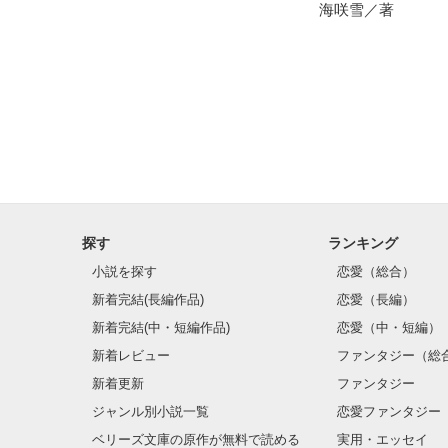
海咲雪／著
野いちご

ジャンル別 最高
総合 最高3位！

ベリーズカフェ

ジャンル別 最高
ありがとうござ
※こちらの作品
探す
ランキング
小説を探す
恋愛（総合）
新着完結(長編作品)
恋愛（長編）
新着完結(中・短編作品)
恋愛（中・短編）
新着レビュー
ファンタジー（総
新着更新
ファンタジー
ジャンル別小説一覧
恋愛ファンタジー
ベリーズ文庫の原作が無料で読める
実用・エッセイ