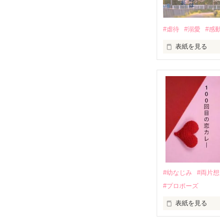
　　　恋、友情
　　　　笑って
#虐待
#溺愛
#感
　　　　　　〜
表紙を見る
｢全部あんたのせ
『──のせいじゃ
｢なんであんたが
『生きていてく
｢あんたなんか産
『産まれてきて
#幼なじみ
#両片
#プロポーズ
｢あんたさえ居なけれ
『──が居てくれた
表紙を見る