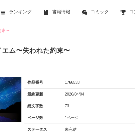
ランキング
書籍情報
コミック
コ
約束〜
イエム〜失われた約束〜
作品番号
1766533
最終更新
2026/04/04
総文字数
73
ページ数
1ページ
ステータス
未完結