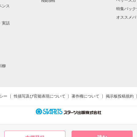
ベリーズカ
noicomi
ペンス
特集バック
オススメバ
・実話
川柳
シー
性描写及び官能表現について
著作権について
掲示板投稿規約