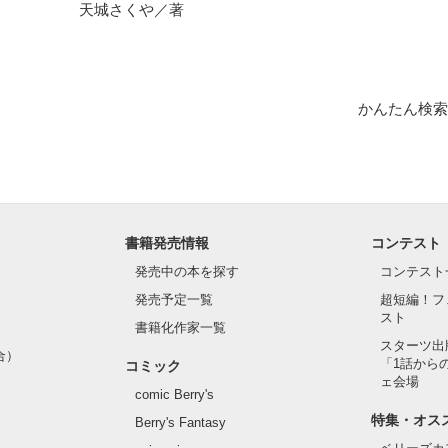
天城さくや／著
1位！

かんたん検索
1位！

います❀

は、以前出していたしたものの長編バージョンになります。

書籍発売情報
コンテスト
発売中の本を探す
コンテスト
発売予定一覧
超短編！フ
スト
書籍化作家一覧
スターツ出
合）
「1話から
コミック
作品を読む
ェ会場
comic Berry's
特集・オス
Berry's Fantasy