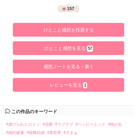
157
ひとこと感想を投票する
ひとこと感想を見る
57
感想ノートを見る・書く
レビューを見る
1
この作品のキーワード
#虐げられヒロイン
#溺愛
#ラブラブ
#ハッピーエンド
#独占欲
#婚約破棄
#政略結婚
#異世界
#ざまぁ