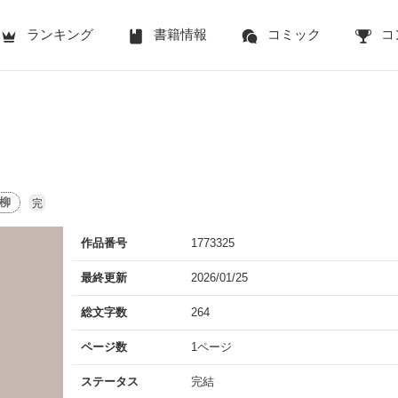
ランキング
書籍情報
コミック
コ
柳
完
作品番号
1773325
最終更新
2026/01/25
総文字数
264
ページ数
1ページ
ステータス
完結