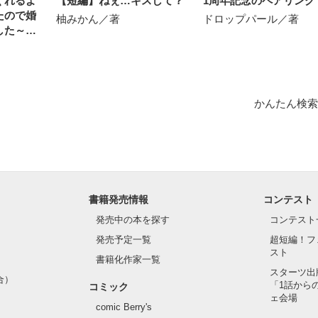
くれるよ
【短編】ねぇ…キスして？
1周年記念のペアリング
たので婚
柚みかん／著
ドロップパール／著
した～私
れたのは
なこと"

作品を読む
かんたん検索
を、



込んで、

きたかった。

書籍発売情報
コンテスト
発売中の本を探す
コンテスト
発売予定一覧
超短編！フ
でください。

スト
書籍化作家一覧
スターツ出
合）
「1話から
コミック
ェ会場
comic Berry's