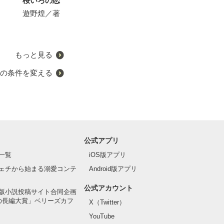
桜いろの恋
深夜1時のミルクティー
晴れた日に降る雨のように
黒澤主任の甘い
遊野煌／著
遊野煌／著
美希みなみ／著
花月七瀬／著
もっと見る
の条件を変える
公式アプリ
一覧
iOS版アプリ
ェチから始まる溺愛コンテ
Android版アプリ
公式アカウント
版小説投稿サイト合同企画
の長編大賞」ベリーズカフ
X（Twitter）
YouTube