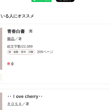
ている人にオススメ
青春白書
完
蘭晶
／著
総文字数/22,089
209ページ
詩・短歌・俳句・川柳
0
‥ｌove cherry‥
ＲＯＳＡ
／著