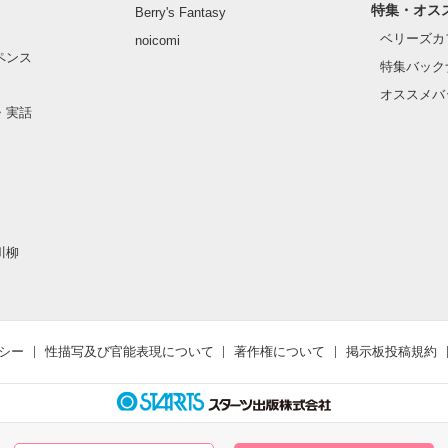
特集・オス
Berry's Fantasy
ベリーズカ
noicomi
ペンス
特集バック
作品を読む
オススメバ
・実話
川柳
シー
性描写及び官能表現について
著作権について
掲示板投稿規約