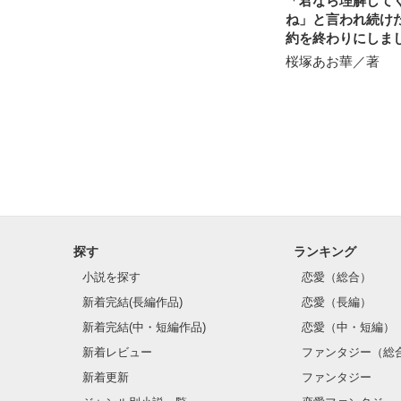
「君なら理解して
ね」と言われ続け
約を終わりにしま
それは、

を一番に選んでく
"この上ない幸せ
桜塚あお華／著
辺境伯様でした～
だと思う。

そういう気持ち
私が感じたことを
想いも全部詰め
何かに残してお
探す
ランキング
小説を探す
恋愛（総合）
新着完結(長編作品)
恋愛（長編）
よかったら読ん
新着完結(中・短編作品)
恋愛（中・短編）
新着レビュー
ファンタジー（総
新着更新
ファンタジー