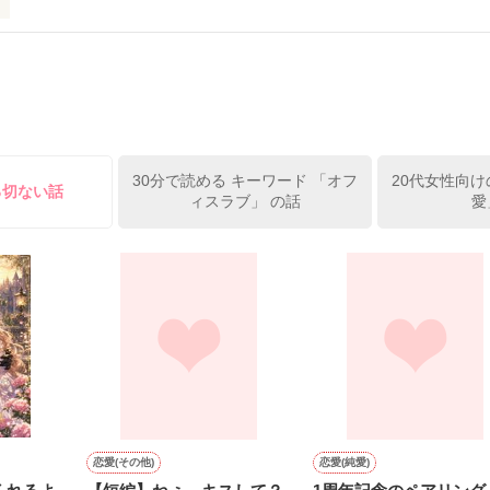
るまで

いこと、

いこと

30分で読める キーワード 「オフ
20代女性向け
きてゆく中で

る切ない話
ィスラブ」 の話
愛
もの"

作品を読む
がした

もある。

こともある。

恋愛(その他)
恋愛(純愛)