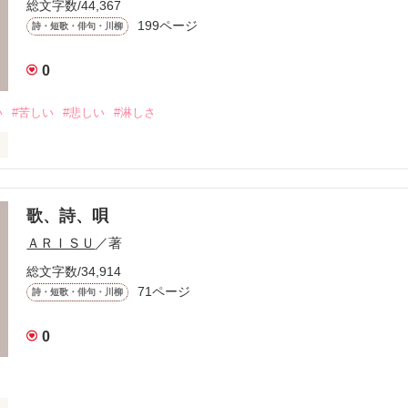
総文字数/44,367
199ページ
詩・短歌・俳句・川柳
きた

0
い
#苦しい
#悲しい
#淋しさ
のない

歌、詩、唄
ＡＲＩＳＵ
／著
して

けては

総文字数/34,914
71ページ
詩・短歌・俳句・川柳
0
していた
