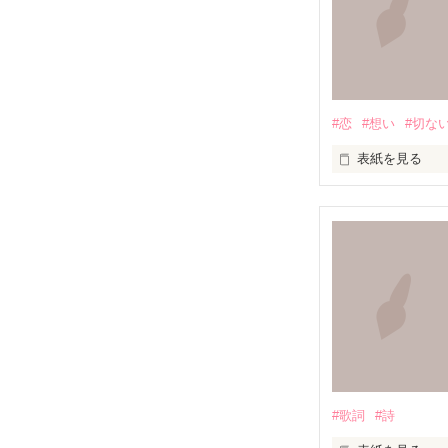
知らずに歩いて
道は、遠く

#恋
#想い
#切な
道は、浅く

表紙を見る
満たされること
この胸の奥深く

無知を振りかざ
絶えず支配し続
叫ぶ絶望

嘘つきな私は

たしかなものは

#歌詞
#詩
もがいたふりを
ただひとつ
