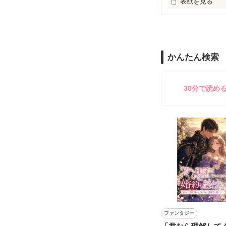
表紙を見る
いつか辿り着け
悲しいことや辛
知っていく度に

かんたん検索
嬉しいこと楽し
きっと私達が生
30分で読め
やっと君との

とても

"かけがえのない
だと思う。

約束を守れる気
恋をして、

初めて知る感情
仕事をして、

何かを思い知る
ファンタジー