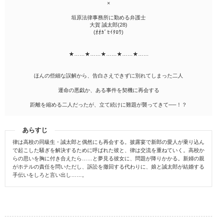
×
垣原法律事務所に勤める弁護士
大賀 誠太郎(28)
(ｵｵｶﾞｾｲﾀﾛｳ)
★……★……★……★……★……
ほんの些細な誤解から、告白さえできずに別れてしまった二人
運命の悪戯か、ある事件を契機に再会する
距離を縮める二人だったが、立て続けに難題が襲ってきて──！？
あらすじ
律は高校の同級生・誠太郎と偶然にも再会する。披露宴で新郎の愛人が乗り込ん
で起こした騒ぎを解決するために呼ばれた彼と、律は交流を重ねていく。高校か
らの思いを胸に付き合えたら……と夢見る彼女に、問題が降りかかる。新婦の親
がホテルの責任を問いただし、訴訟を撤回する代わりに、娘と誠太郎が結婚する
手伝いをしろと言い出し……。