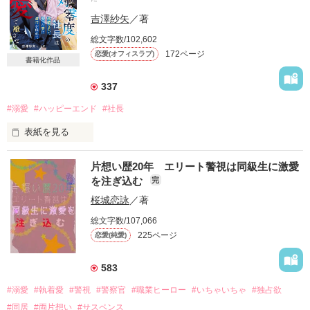
吉澤紗矢
／著
総文字数/102,602
172ページ
恋愛(オフィスラブ)
書籍化作品
337
#溺愛
#ハッピーエンド
#社長
表紙を見る
楠木千咲（くすのきちさき）はとある事情で急ぎの婚活中。

片想い歴20年 エリート警視は同級生に激愛
ある日、勤務先でリリース予定ののマッチングサービスに登録
を注ぎ込む
完
したら相手がまさかの社長水無瀬澄春（みなせすにはる）だっ
た。

桜城恋詠
／著
千咲はハイスペックだけれど厳しく冷たい澄春との結婚に及び
総文字数/107,066
腰だったけれど、一緒に過ごしている内に段々と惹かれてい
225ページ
恋愛(純愛)
き……。

※加筆修正したものを、２０２６年６月　ベリーズ文庫六月刊
583
として書籍化予定です。
#溺愛
#執着愛
#警視
#警察官
#職業ヒーロー
#いちゃいちゃ
#独占欲
#同居
#両片想い
#サスペンス