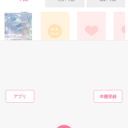
　思わぬ事件から下着泥棒の犯人を知って――？　

そんな中、彼の子どもを授かってしまった……！

　＊

身を引いた方がいいのかもしれない。そんな考えの雫を余所
に、

　戸川　圭信 (とがわ　けいしん）　26歳　

幹太は執着を見せてくる。

　警視庁刑事部捜査第3課第3盗犯捜査第5課管理官。

「俺に内緒で去るのは許さないし、俺と別れるのも許さない。
　階級は警視。キャリア組。

なにより――」

　酔っぱらうと愛奈大好きおばけに変身する

恋愛(その他)
コメディ
恋愛(その他)
恋愛(その他
小さな騎士だった幹太が、幼なじみに永遠の愛を捧ぐ――。

　×

いつか、君が思い
しっかえしだー
私を買ってくださ
ラブレタ
出す季節
い!!!!
い
永江幹太　30歳

☆swan
　豊臣　愛奈 (とよとみ　めぐな）　26歳

依兎／著
ゴウキ／著
やなやん／著
s
叔父が社長を務めている『永江物産』の若きホープ。いずれは
跡目を継ぐ。

　都内の大型テーマパーク勤務

誰もが恋をしてしまうような甘いマスク。幼い頃からずっと雫
　性格は明るく元気。楽観的な性格。

だけを愛している。

　派手な外見の陽キャ

もっと見る
アプリ
井熊　雫　28歳

かんたん検索の条件を変える
公開:20250709-0729

控えめだが芯の強い、図書館司書。癒やし系な女性。

ずっとずっと幹太のことだけが好き。でも、彼との色々な差を
※20250810　週間総合1位、ありがとうございました。

感じて

一部軽微な誤字修正

このまま一緒にいられるのかと不安になっている。

（P47～P51　圭信の仕事シーン追加）
