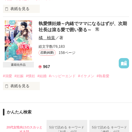
作品を読む
表紙を見る
　女性従業員の間で多発する下着泥棒。

執愛懐妊婚～内緒でママになるはずが、次期
　私には関係ないって思っていたのに――。

社長は滾る愛で囲い娶る～
完
　空き巣に入られた自宅に駆けつけたのは、

　エリート警視の同級生でした。

橘 柚葉
／著
総文字数/76,183
「僕の家に来い。住まわせてやる」

158ページ
恋愛(純愛)
　私達は、成り行きで同居することになった。

書籍化作品
967
「愛奈は、僕だけのものだ」

#溺愛
#妊娠
#懐妊
#結婚
#ハッピーエンド
#イケメン
#執着愛
　彼はアルコールの力を借りて、私に愛を囁く。

表紙を見る
「僕なしでは、生きられないようにしてやる」

書籍化作品『再愛婚』のスピンオフストーリー

　同級生から、婚約者。

幼い頃からずっと一緒だった幹太と雫。

かんたん検索
そんな二人が、運命のように惹かれ合うのは必然だった。

「頼む。僕と、結婚してくれ……！」

「結婚前提でのお付き合い」だと幹太は言っている。

　婚約者から夫婦。

20代女性向けのスカッと
5分で読める キーワード
5分で読める キーワード
しかし、この関係がいつまで続くのか、雫は実は心配だった。

　目まぐるしく関係を変化させた私達は、

する話
「社長」 の話
「俺様」 の話