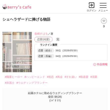
ログイン
メニュー
シェヘラザードに捧げる物語
3
嘉嶋すばる
／著
恋愛(純愛)
完
ランクイン履歴
恋愛（総合）
36位（2026/05/30）
恋愛（長編）
34位（2026/05/30）
作品情報
#職業ヒーロー
#ハッピーエンド
#初恋
#再会
#すれ違い
#執着愛
#溺愛
#弁護士
#ウエディングプランナー
結園ホテルに勤めるウエディングプランナー
柴田 律(28)
(ｼﾊﾞﾀ ﾘﾂ)