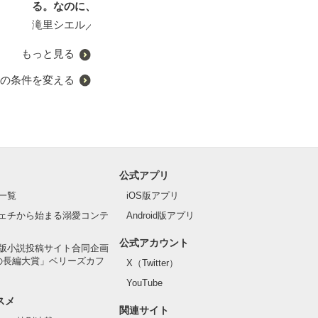
る。なのに、激重騎士隊長
す！ ～離れて初めて気付
が放してくれません！ な
く恋～
滝里シエル／著
楠ノ木雫／著
んであんたぁ、ここにいる
んだべ!?
もっと見る
の条件を変える
公式アプリ
一覧
iOS版アプリ
ェチから始まる溺愛コンテ
Android版アプリ
公式アカウント
版小説投稿サイト合同企画
の長編大賞」ベリーズカフ
X（Twitter）
YouTube
スメ
関連サイト