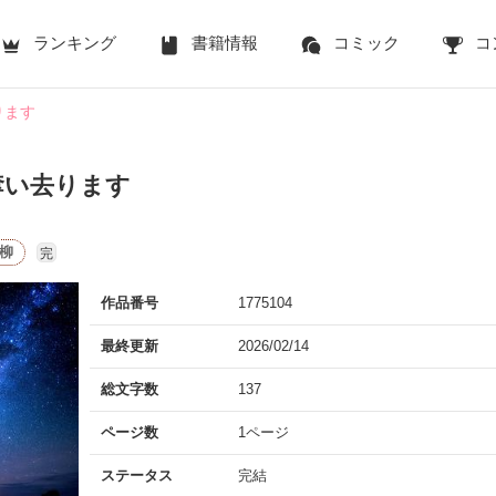
ランキング
書籍情報
コミック
コ
ります
奪い去ります
柳
完
作品番号
1775104
最終更新
2026/02/14
総文字数
137
ページ数
1ページ
ステータス
完結