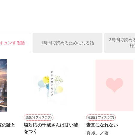
いこと、

いこと

3時間で読め
きてゆく中で

胸キュンする話
1時間で読めるためになる話
様
もの"

作品を読む
がした

もある。

こともある。

恋愛(オフィスラブ)
恋愛(オフィスラブ)
夜の証と
塩対応の千歳さんは甘い嘘
素直になれない
をつく
真弥。／著