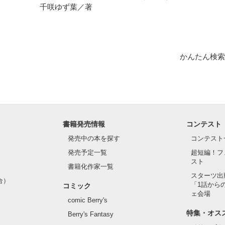
千咲ゆず葉／著
なこと"

作品を読む
かんたん検索
を、



込んで、

きたかった。

書籍発売情報
コンテスト
発売中の本を探す
コンテスト
発売予定一覧
超短編！フ
でください。

スト
書籍化作家一覧
スターツ出
合）
「1話から
コミック
ェ会場
comic Berry's
特集・オス
Berry's Fantasy