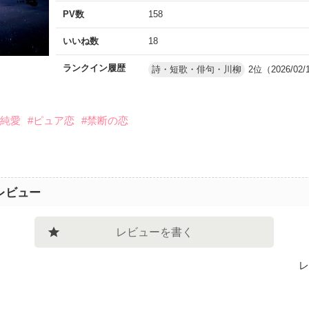
PV数
158
いいね数
18
ランクイン履歴
詩・短歌・俳句・川柳
2位（2026/02/
#純愛
#ピュア恋
#禁断の恋
レビュー
レビューを書く
レ