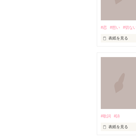
知らずに歩いて
道は、遠く

#恋
#想い
#切な
道は、浅く

表紙を見る
満たされること
この胸の奥深く

無知を振りかざ
絶えず支配し続
叫ぶ絶望

嘘つきな私は

たしかなものは

#歌詞
#詩
もがいたふりを
ただひとつ

表紙を見る
いつか辿り着け