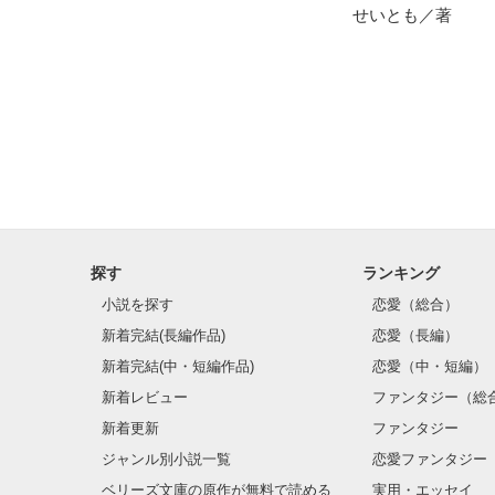
せいとも／著
それは、

"この上ない幸せ
だと思う。

そういう気持ち
私が感じたことを
想いも全部詰め
何かに残してお
探す
ランキング
小説を探す
恋愛（総合）
新着完結(長編作品)
恋愛（長編）
よかったら読ん
新着完結(中・短編作品)
恋愛（中・短編）
新着レビュー
ファンタジー（総
新着更新
ファンタジー
ジャンル別小説一覧
恋愛ファンタジー
ベリーズ文庫の原作が無料で読める
実用・エッセイ