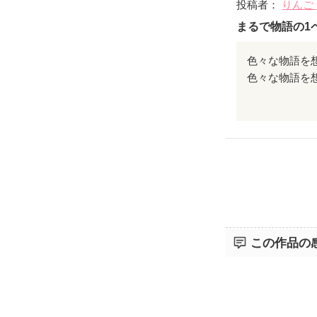
投稿者：
りんご
まるで物語の1
色々な物語を
危うい感じの
この作品の