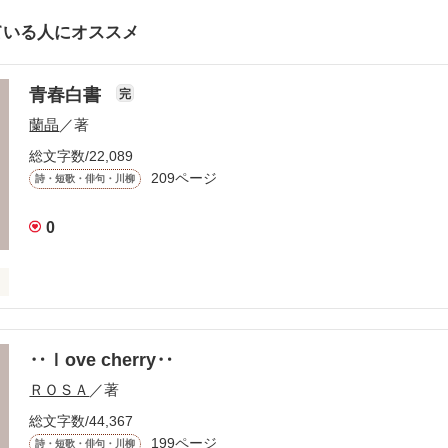
ている人にオススメ
青春白書
完
蘭晶
／著
総文字数/22,089
209ページ
詩・短歌・俳句・川柳
0
‥ｌove cherry‥
ＲＯＳＡ
／著
総文字数/44,367
199ページ
詩・短歌・俳句・川柳