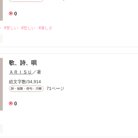
きた

0
い
#苦しい
#悲しい
#淋しさ
のない

歌、詩、唄
ＡＲＩＳＵ
／著
して

けては

総文字数/34,914
71ページ
詩・短歌・俳句・川柳
0
していた

るまで
