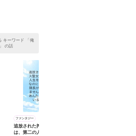
る キーワード 「俺
」 の話
ファンタジー
恋愛(その他)
恋愛(純愛)
ホラー・オカルト
追放された搾りカス聖女
年上の先生
再会した初恋の幼馴染との
晒し神
は、第二の人生を謳歌す
距離が近すぎて困ってま
三山きのこ／著
ＧＡＲＹＵ／著