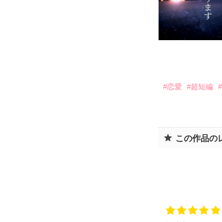
#恋愛
#超短編
この作品の