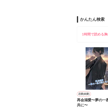
悲しいことや辛
知っていく度に

かんたん検索
嬉しいこと楽し
きっと私達が生
1時間で読める
やっと君との

とても

"かけがえのない
だと思う。

約束を守れる気
恋をして、

初めて知る感情
仕事をして、

何かを思い知る
恋愛(純愛)
再会溺愛〜夢の一
共に〜