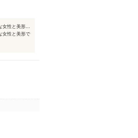
色々な物語を想像してしまう作品！私はファンタジー好きなのでドレス姿の綺麗な女性と美形で危うい感じの男性を想像してしまいました😍
な女性と美形で