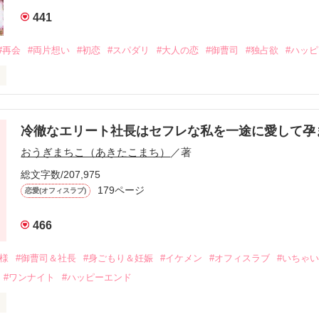
441
#再会
#両片想い
#初恋
#スパダリ
#大人の恋
#御曹司
#独占欲
#ハッ
冷徹なエリート社長はセフレな私を一途に愛して孕
に淡い恋心を抱いていた美桜。

おうぎまちこ（あきたこまち）
／著
来事をきっかけに二人の関係は壊れてしまう。

ないまま、美桜は両親の離婚によって

総文字数/207,975
なり、哲平とも離れ離れになった。

179ページ
恋愛(オフィスラブ)
年後。

466
二度と会いたくないと思っていた哲平に

会を果たす。

俺様
#御曹司＆社長
#身ごもり＆妊娠
#イケメン
#オフィスラブ
#いちゃ
なことから

#ワンナイト
#ハッピーエンド
夜を共にしてしまった。

初めてだと知った哲平は

結婚しよう』と真っ直ぐに告げてきた。
