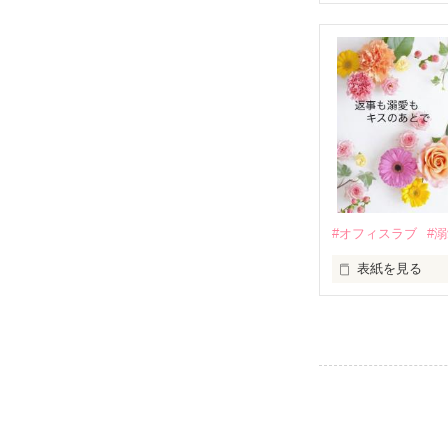
　おかしな噂を
戸惑う美桜とは
ろ、日本人美青
甘やかしてくる。
　帰国後、美桜
も関わらず、一
そんなある日、
人だったのだ―
遭っていること
　なぜか恭司か
美桜を守るため
夏木美桜(なつき
✕

鳴海哲平 (なる
#オフィスラブ
#
止まっていたは
表紙を見る
再会から始まる
舞川雛子（26
2026.6.5～2026.
また雛子には2
のだが、後輩の
守と由羅から『
雪瀬鷹哉（29
＊以前、公開し
してきて──？

鷹哉『宜しくな、