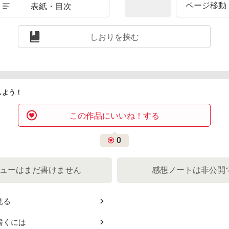
表紙・目次
しおりを挟む
しよう！
この作品にいいね！する
0
ューは
まだ書けません
感想ノートは
非公開
見る
書くには