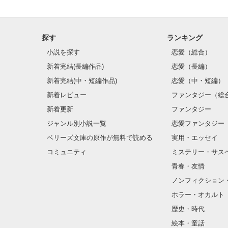
雛子『俺の……
シゴデキで冷徹な
探す
ランキング
小説を探す
恋愛（総合）
※表紙も作中使
※執筆期間2026
新着完結(長編作品)
恋愛（長編）
※他サイトさん
新着完結(中・短編作品)
恋愛（中・短編）
新着レビュー
ファンタジー（総
新着更新
ファンタジー
ジャンル別小説一覧
恋愛ファンタジー
ベリーズ文庫の原作が無料で読める
実用・エッセイ
コミュニティ
ミステリー・サス
青春・友情
ノンフィクション
ホラー・オカルト
歴史・時代
絵本・童話