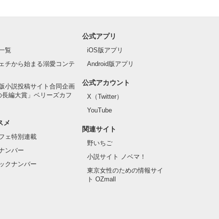
公式アプリ
一覧
iOS版アプリ
ェチから始まる溺愛コンテ
Android版アプリ
公式アカウント
版小説投稿サイト合同企画
の長編大賞」ベリーズカフ
X（Twitter）
YouTube
スメ
関連サイト
フェ特別連載
野いちご
ナンバー
小説サイト ノベマ！
ックナンバー
東京女性のための情報サイ
ト OZmall