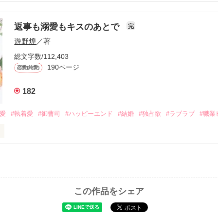
流されて前の職場でうまくいかなかった梅田美桜は、海外で傷心旅行を
裏腹に、好きという気持ちを隠すことなく

年と出会い、酒の勢いもあり一夜限りの関係となる。



は新しい職場でワンナイトした美青年と再会。なんと彼の正体は、とあ
返事も溺愛もキスのあとで
完
族を離れて起業した新進気鋭の実業家、社内でも冷徹だと評判な社長―
哲平は美桜がストーカー被害に

遊野煌
／著
―！

を知る。

ら飼い猫の世話係を命じられた美桜は、猫の世話を口実にしばしば呼び
、哲平は同居を提案してきて――。

総文字数/112,403
190ページ
恋愛(純愛)
みお)

182
作品を読む
みてっぺい)

溺愛
#執着愛
#御曹司
#ハッピーエンド
#結婚
#独占欲
#ラブラブ
#職業
ずの二人の時間が、再び動き出す。

、溺愛ラブ。

）は大手お菓子メーカー、三日月製菓コーポレーションの企画戦略室で働
7.25

年前から付き合いはじめ、半年前から同棲を始めた、同期で恋人の石垣守
姫原由羅（24）との浮気が発覚した上、いつのまにか元カノにされてい
便利屋雛子』と馬鹿にされ、一人こっそり泣いていた雛子に、企画戦略
）が『──俺と結婚してくれないか』といきなりプロポーズをしてきた上
この作品をシェア
ていた話の改稿版です＊

俺の雛子』🦅
