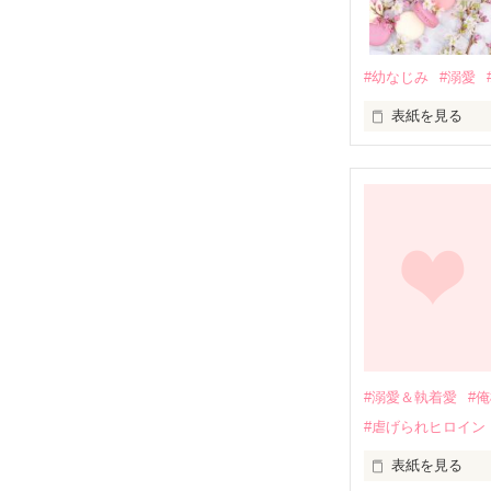
#幼なじみ
#溺愛
表紙を見る
幼なじみの哲平
しかし、ある出
関係修復もでき
引っ越すことに
それから約十二
過去の傷から、
運命のような再
#溺愛＆執着愛
#
そして、ひょん
#虐げられヒロイン
酔った勢いで一
表紙を見る
さらに、美桜が
『責任をとる、