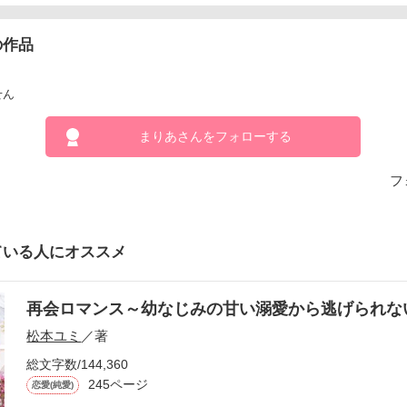
の作品
せん
まりあさんをフォローする
フ
ている人にオススメ
再会ロマンス～幼なじみの甘い溺愛から逃げられ
松本ユミ
／著
総文字数/144,360
245ページ
恋愛(純愛)