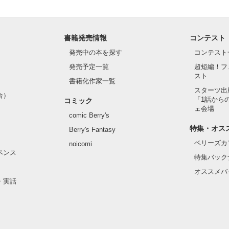
ひぃ、雛子？！！！』🐥

上司が見せる素顔は、なぜか想像以上に甘くて……🐥💓🦅

書籍発売情報
コンテスト
作品を読む
発売中の本を探す
コンテスト
用の画像も全てフリー素材です。

.6.3〜7.20完結です。　

発売予定一覧
超短編！フ
にて恋愛トレンド1位でした〜良かったら読んで頂けると嬉しいです。
スト
書籍化作家一覧
スターツ出
合）
「1話から
コミック
作品を読む
ェ会場
comic Berry's
特集・オス
Berry's Fantasy
ベリーズカ
noicomi
ペンス
特集バック
オススメバ
・実話