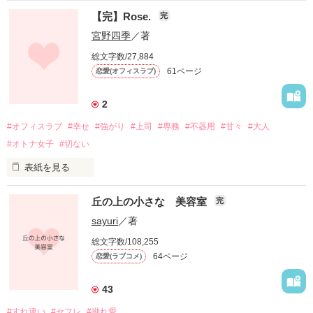
【完】Rose.
完
宮野四季
／著
総文字数/27,884
61ページ
恋愛(オフィスラブ)
2
#オフィスラブ
#幸せ
#強がり
#上司
#専務
#不器用
#甘々
#大人
#オトナ女子
#切ない
表紙を見る
丘の上の小さな 美容室
完
sayuri
／著
艶やかに、鮮やかに

総文字数/108,255
64ページ
恋愛(ラブコメ)
美しく色づく花びらは

魅惑的に煌めいて

43
#すれ違い
#セフレ
#拗れ愛
チクリと刺さる棘が
