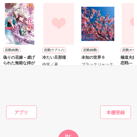
心地好くて、幸せだと感じたの。

「今日も頑張ったから褒めて」

＊＊＊＊＊＊＊＊＊＊＊＊＊＊＊＊

甘やかすの頑張る澪はかわいい

2012.10.25〜11.1

恋愛(純愛)
恋愛(ラブコメ)
恋愛(純愛)
恋愛(キケ
偽りの花嫁～虐げ
冷たい旦那様
未知の世界６
極道夫婦
られた無能な姉が
恋戦―【
由笑／著
ブラックジャック
special thanks.

愛を知るまで～
☆／著
瀧川美紀
澪から一生離れられそうにない

中小路かほ／著
jekyll様

ユンリー様

もっと見る
みっちはっち様

かんたん検索の条件を変える
ＭｃＱＵＥＥＮ様

市道 柚様

アプリ
ｍｉａ．様

*yu-papa*様

ﾟ*｡叶音｡*ﾟ様

シスコ様

永以 真子様

読む