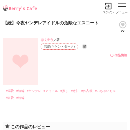
ログイン
メニュー
【続】今夜ヤンデレアイドルの危険なエスコート
27
恋文春奈
／著
恋愛(キケン・ダーク)
完
作品情報
#溺愛
#短編
#ヤンデレ
#アイドル
#推し
#激甘
#独占欲
#いちゃいちゃ
#狂愛
#続編
この作品のレビュー