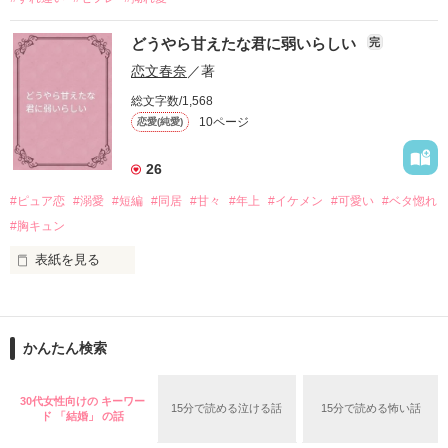
ご愛嬌、なんて

どうやら甘えたな君に弱いらしい
完
恋文春奈
／著
総文字数/1,568
＊＊＊＊＊＊＊＊＊＊＊＊＊＊＊＊

10ページ
恋愛(純愛)
26
幸せはどこにあるのと模索して。

#ピュア恋
#溺愛
#短編
#同居
#甘々
#年上
#イケメン
#可愛い
#ベタ惚れ
強がって、虚勢を張って。

#胸キュン
干からびそうな、心と体。

表紙を見る
本当は甘えたいし、守って欲しい。

いつもとは逆で澪が甘やかすなんてめずらしい

今更そんな勇気も力も無くて。

かんたん検索
だけどサラリと塗り替えられる。

なんて俺から甘えてるんだけど

30代女性向けの キーワー
15分で読める泣ける話
15分で読める怖い話
熱く甘い波に、飲まれて行く。

ド 「結婚」 の話