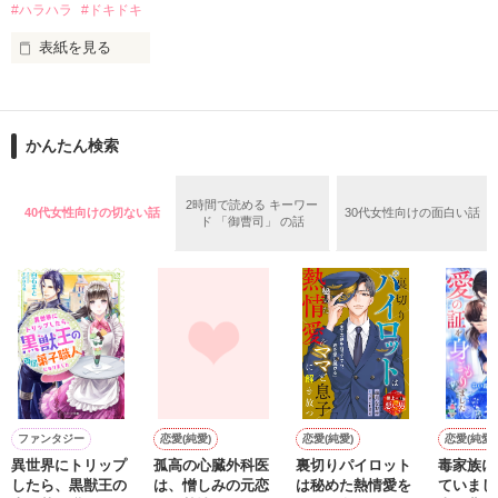
2015.12.27.完結公開

#ハラハラ
#ドキドキ
現れる獣のような怪物。

表紙を見る
私は、

俺達は、生きる為に人を殺す。

作品を読む
かんたん検索
どこで道を間違えてしまったのだろう？

ガチャで自分を強くする。

2時間で読める キーワー
40代女性向けの切ない話
30代女性向けの面白い話
“幸せになりたい”

ド 「御曹司」 の話
ただ、

作品を読む
それだけだった

☆★完結しました☆★

ファンタジー
恋愛(純愛)
恋愛(純愛)
恋愛(純愛)
異世界にトリップ
孤高の心臓外科医
裏切りパイロット
毒家族に
本編

したら、黒獣王の
は、憎しみの元恋
は秘めた熱情愛を
ていまし
2011.10.01～2011.10.13
