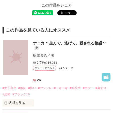
この作品をシェア
この作品を見ている人にオススメ
ナニカ 〜生んで、逃げて、殺される物語〜
完
藍里まめ
／著
総文字数/116,211
247ページ
ホラー・オカルト
26
#女子高生
#嫉妬
#怖い
#ヤンデレ
#ドキドキ
#高校生
#ホラー
#裏切り
#恐怖
#ブラック16
表紙を見る