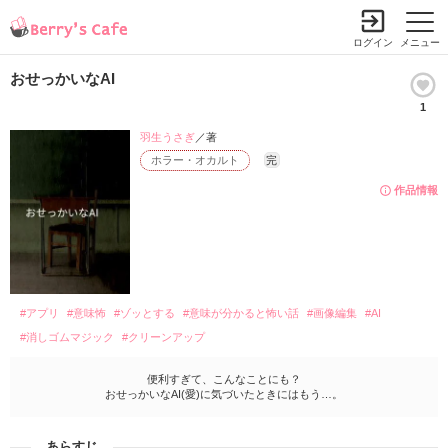
ログイン
メニュー
おせっかいなAI
1
羽生うさぎ
／著
ホラー・オカルト
完
作品情報
#アプリ
#意味怖
#ゾッとする
#意味が分かると怖い話
#画像編集
#AI
#消しゴムマジック
#クリーンアップ
便利すぎて、こんなことにも？
おせっかいなAI(愛)に気づいたときにはもう…。
あらすじ