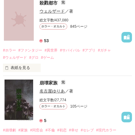
殺戮都市
完
ウェルザード
／著
総文字数/437,080
「お願い、正気に戻って！」

845ページ
ホラー・オカルト
「ずっと一緒にいてあげる。

53
地獄で恋を、やり直そうね……」

#ホラー
#ファンタジー
#異世界
#サバイバル
#アプリ
#ガチャ
#ウェルザード
#グロ
#ゲーム
自分勝手な女子高生たちの

表紙を見る
円形の都市で、生きる為に人を殺す。

恋と友情、そして……

崩壊家族
完
バケモノを生んで、殺して、殺される物語。

名古屋ゆりあ
／著
定められたシステムに抗う事が出来ずに、流されるままに。

総文字数/27,774
105ページ
ホラー・オカルト
殺し殺され、命の灯が完全に消えるまで。

5
#崩壊劇
#家族
#同窓会
#不倫
#初恋
#幸せ
#セレブ
#現代ホラー
高い壁に阻まれ、出る事が出来ない街。
