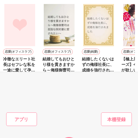
＊モラルハザード

｢君に会うために、俺、頑張ったんだよ。

倫理の欠如。倫理観や道徳的節度がなくなり，社会的な責任を
ああ、もう離さない｣

果たさないこと。

彼が、帰ってきた 

wikipediaより

恋愛(オフィスラブ)
恋愛(オフィスラブ)
恋愛(純愛)
恋愛(オフ
冷徹なエリート社
結婚してもおひと
結婚したくないは
【極上旦
そう理解するのには大分時間がかかり 

＊＊＊＊＊＊＊＊＊＊＊＊

長はセフレな私を
り様を貫きますか
ずの俺様社長に、
ーズ】今
一途に愛して孕ま
ら～俺様御曹司は
成婚を強行されま
が欲しい
森川奈美　27歳　

せたい
孤独な契約妻に愛
した
曹司と甘
おうぎまちこ（あ
Yabe／著
森野りも／著
滝井みら
私の日常も、これで終わりだと語られた 

娘　向日葵（ひまり）　　２歳

されたい～
政略結婚
きたこまち）／著
ブログタイトル：向日葵の部屋

もっと見る
高畠杏子　29歳

娘　　莉依紗（りいさ）　２歳

かんたん検索の条件を変える
ブログタイトル：りいさと優しい時間

※2009年2月15日完結作品。

アプリ
相原真琴　28歳

息子　　斗夢（トム）　２歳
