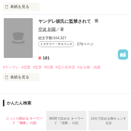
表紙を見る
スターツ出版小説投稿サイト合同企画「第2回1話だけ大賞」編
ヤンデレ彼氏に監禁されて
完
集部おすすめ作品
幼児教室で出会った、奈美、杏子、真琴。

空波 刻羅
／著
総文字数/104,327
３人は日々の子育てのことや日常のことをブログに綴っていく
作品を読む
270ページ
ミステリー・サスペンス
が

181
それが、いつの間にか

#ヤンデレ
#恋愛
#監禁
#狂愛
#恋人依存症
#ある種、純愛
表紙を見る
お互いの日常を垣間見ることになり

大学二年の冬のこと 

そして、自分を顕示することになり

彼女らのモラル（倫理、道徳）が壊れ始め…

かんたん検索
｢久しぶり。いやぁ、脱獄するのに苦労したよ｣ 

モラルハザードを起こす…

じっくり読める キーワー
3時間で読める キーワー
15分で読める胸キュンす
爽やかに語る囚人

ド 「俺様」 の話
ド 「溺愛」 の話
る話