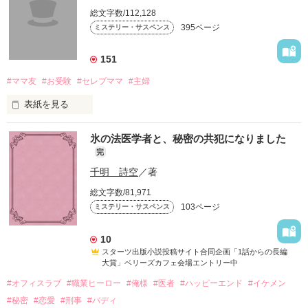
総文字数/112,128
395ページ
ミステリー・サスペンス
151
#ママ友
#お受験
#セレブママ
#主婦
表紙を見る
セレブママが集まる自由が丘のカフェで

氷の法医学者と、秘密の共犯になりました
完
ある女が警察に捕まる。

千明 詩空
／著
総文字数/81,971
103ページ
ミステリー・サスペンス
なぜ？

10
自分も子供も着飾り、有名な幼児教室に通う女に

スターツ出版小説投稿サイト合同企画「1話からの長編
大賞」ベリーズカフェ会場エントリー中
いったい、何があったのか？

#オフィスラブ
#職業ヒーロー
#俺様
#医者
#ハッピーエンド
#イケメン
#秘密
#恋愛
#刑事
#バディ