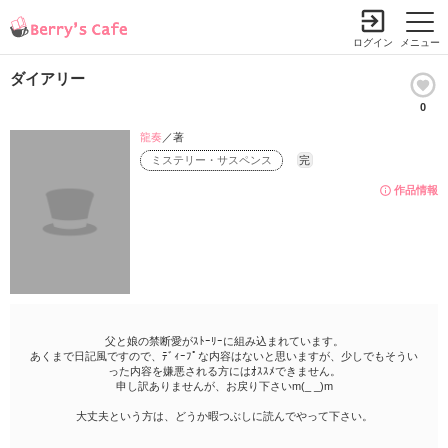
ログイン
メニュー
ダイアリー
0
龍奏
／著
ミステリー・サスペンス
完
作品情報
父と娘の禁断愛がｽﾄｰﾘｰに組み込まれています。
あくまで日記風ですので、ﾃﾞｨｰﾌﾟな内容はないと思いますが、少しでもそうい
った内容を嫌悪される方にはｵｽｽﾒできません。
申し訳ありませんが、お戻り下さいm(_ _)m
大丈夫という方は、どうか暇つぶしに読んでやって下さい。