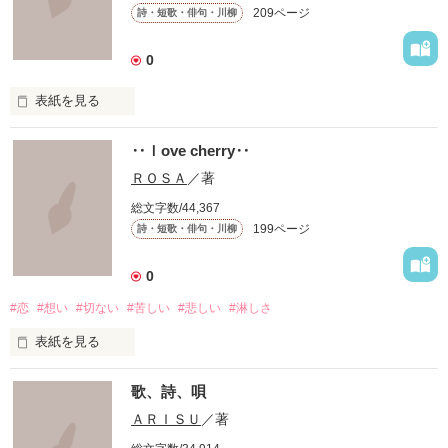
209ページ
詩・短歌・俳句・川柳
0
表紙を見る
‥ｌove cherry‥
『知らずに』

ＲＯＳＡ
／著
総文字数/44,367
199ページ
詩・短歌・俳句・川柳
知らずに歩いてきた

0
#恋
#想い
#切ない
#苦しい
#悲しい
#淋しさ
道は、遠く

表紙を見る
道は、浅く

歌、詩、唄
満たされることのない

ＡＲＩＳＵ
／著
この胸の奥深く
