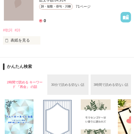
総文字数/34,914
71ページ
詩・短歌・俳句・川柳
絶えず支配し続けては

叫ぶ絶望

0
無知を振りかざして

#歌詞
#詩
たしかなものは

嘘つきな私は

表紙を見る
ただひとつ

いつか辿り着けるまで

もがいたふりをしていた

悲しいことや辛いこと、

かんたん検索
嬉しいこと楽しいこと

2時間で読める キーワー
30分で読める切ない話
3時間で読める切ない話
ド 「再会」 の話
きっと私達が生きてゆく中で

知っていく度に

とても

"かけがえのないもの"

だと思う。

やっと君との

作品を読む