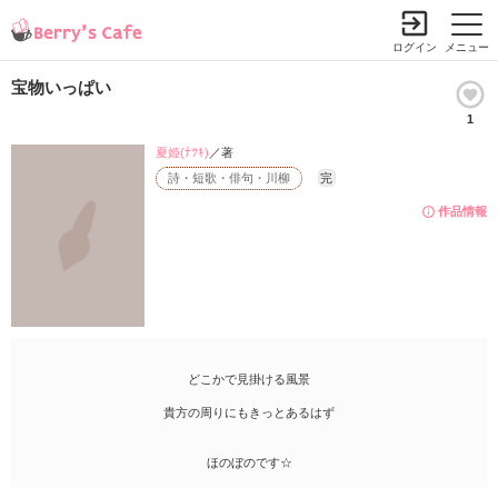
ログイン
メニュー
宝物いっぱい
1
夏姫(ﾅﾂｷ)
／著
詩・短歌・俳句・川柳
完
作品情報
どこかで見掛ける風景
貴方の周りにもきっとあるはず
ほのぼのです☆