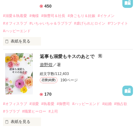
それから約十二年後。

450
過去の傷から、二度と会いたくないと思っていた哲平に

#溺愛＆執着愛
#俺様
#御曹司＆社長
#身ごもり＆妊娠
#イケメン
運命のような再会を果たす。

#オフィスラブ
#いちゃいちゃ＆ラブラブ
#虐げられヒロイン
#ワンナイト
そして、ひょんなことから

#ハッピーエンド
酔った勢いで一夜を共にしてしまった。

表紙を見る
さらに、美桜が初めてだと知った哲平は

『責任をとる、結婚しよう』と真っ直ぐに告げてきた。

　おかしな噂を流されて前の職場でうまくいかなかった梅田美
戸惑う美桜とは裏腹に、好きという気持ちを隠すことなく

返事も溺愛もキスのあとで
完
桜は、海外で傷心旅行をしていたところ、日本人美青年と出会
甘やかしてくる。

い、酒の勢いもあり一夜限りの関係となる。

遊野煌
／著
　帰国後、美桜は新しい職場でワンナイトした美青年と再会。
そんなある日、哲平は美桜がストーカー被害に

総文字数/112,403
なんと彼の正体は、とある財閥御曹司にも関わらず、一族を離
遭っていることを知る。

190ページ
恋愛(純愛)
れて起業した新進気鋭の実業家、社内でも冷徹だと評判な社長
美桜を守るため、哲平は同居を提案してきて――。

――御影恭司その人だったのだ――！

　なぜか恭司から飼い猫の世話係を命じられた美桜は、猫の世
170
話を口実にしばしば呼び出された上、二人はいわゆる身体だけ
夏木美桜(なつきみお)

#オフィスラブ
#溺愛
#執着愛
#御曹司
#ハッピーエンド
#結婚
#独占欲
✕

#ラブラブ
#職業ヒーロー
#上司
鳴海哲平 (なるみてっぺい)

表紙を見る
作品を読む
止まっていたはずの二人の時間が、再び動き出す。

舞川雛子（26）は大手お菓子メーカー、三日月製菓コーポレー