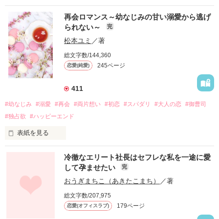
再会ロマンス～幼なじみの甘い溺愛から逃げ
られない～
完
松本ユミ
／著
総文字数/144,360
245ページ
恋愛(純愛)
411
#幼なじみ
#溺愛
#再会
#両片想い
#初恋
#スパダリ
#大人の恋
#御曹司
#独占欲
#ハッピーエンド
表紙を見る
冷徹なエリート社長はセフレな私を一途に愛
して孕ませたい
完
幼なじみの哲平に淡い恋心を抱いていた美桜。

おうぎまちこ（あきたこまち）
／著
しかし、ある出来事をきっかけに二人の関係は壊れてしまう。

総文字数/207,975
関係修復もできないまま、美桜は両親の離婚によって

179ページ
恋愛(オフィスラブ)
引っ越すことになり、哲平とも離れ離れになった。
