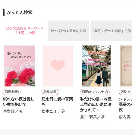
再会から始まる、溺愛ラブ。

ションの企画戦略室で働いている。

また雛子には2年前から付き合いはじめ、半年前から同棲を始
2026.6.5～2026.7.25

かんたん検索
めた、同期で恋人の石垣守（26）がいるのだが、後輩の姫原由
羅（24）との浮気が発覚した上、いつのまにか元カノにされて
いた。

15分で読める キーワード
5分で読める夢がある話
2時間で読める感動する話
守と由羅から『便利屋雛子』と馬鹿にされ、一人こっそり泣い
「上司」 の話
＊以前、公開していた話の改稿版です＊

ていた雛子に、企画戦略室の上司である雪瀬鷹哉（29）が
『──俺と結婚してくれないか』といきなりプロポーズをしてき
た上、同居まで提案してきて──？

鷹哉『宜しくな、俺の雛子』🦅

雛子『俺の……ひぃ、雛子？！！！』🐥

作品を読む
シゴデキで冷徹な上司が見せる素顔は、なぜか想像以上に甘く
て……🐥💓🦅

恋愛(純愛)
恋愛(純愛)
恋愛(オフィスラブ)
恋愛(オフ
眠れない夜は愛し
記念日に愛の言葉
私だけの盾～冷徹
シャンプ
※表紙も作中使用の画像も全てフリー素材です。

い雛を抱いて
を
上司の広い肩に溶
課長のハ
※執筆期間2026.6.3〜7.20完結です。　

かされて～
夜～
遊野煌／著
松本ユミ／著
※他サイトさんにて恋愛トレンド1位でした〜良かったら読ん
夏目 若葉／著
霧内杳／
で頂けると嬉しいです。
もっと見る