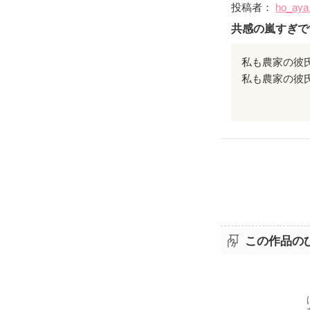
投稿者：
ho_ay
共感の嵐すぎで
私も農家の彼
私も彼から将
環境で、めち
実際に結婚し
きたいです！
この作品の