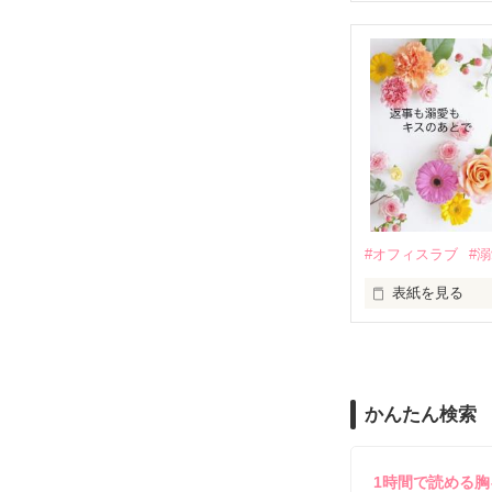
　おかしな噂を
戸惑う美桜とは
ろ、日本人美青
甘やかしてくる。
　帰国後、美桜
も関わらず、一
そんなある日、
人だったのだ―
遭っていること
　なぜか恭司か
美桜を守るため
夏木美桜(なつき
✕

鳴海哲平 (なる
#オフィスラブ
#
止まっていたは
表紙を見る
再会から始まる
舞川雛子（26
2026.6.5～2026.
また雛子には2
のだが、後輩の
守と由羅から『
かんたん検索
雪瀬鷹哉（29
＊以前、公開し
してきて──？

鷹哉『宜しくな、
1時間で読める