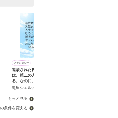
ファンタジー
恋愛(純愛)
恋愛(純愛)
恋愛(ラブコメ)
追放された搾りカス聖女
偽りの花嫁～虐げられた無
再会した初恋の幼馴染との
冷たい旦那様
は、第二の人生を謳歌す
能な姉が愛を知るまで～
距離が近すぎて困ってま
由笑／著
る。なのに、激重騎士隊長
す！ ～離れて初めて気付
中小路かほ／著
が放してくれません！ な
く恋～
滝里シエル／著
楠ノ木雫／著
んであんたぁ、ここにいる
んだべ!?
もっと見る
の条件を変える