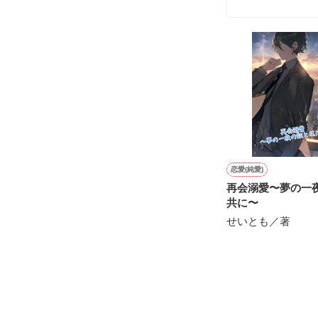
雛子『俺の……
シゴデキで冷徹な
※表紙も作中使
※執筆期間2026
※他サイトさん
恋愛(純愛)
再会溺愛〜夢の一
共に〜
せいとも／著