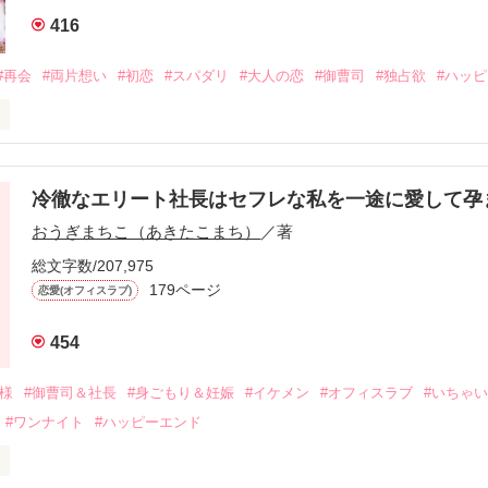
416
#再会
#両片想い
#初恋
#スパダリ
#大人の恋
#御曹司
#独占欲
#ハッ
冷徹なエリート社長はセフレな私を一途に愛して孕
に淡い恋心を抱いていた美桜。

おうぎまちこ（あきたこまち）
／著
来事をきっかけに二人の関係は壊れてしまう。

ないまま、美桜は両親の離婚によって

総文字数/207,975
なり、哲平とも離れ離れになった。

179ページ
恋愛(オフィスラブ)
年後。

454
二度と会いたくないと思っていた哲平に

会を果たす。

俺様
#御曹司＆社長
#身ごもり＆妊娠
#イケメン
#オフィスラブ
#いちゃ
なことから

#ワンナイト
#ハッピーエンド
夜を共にしてしまった。

初めてだと知った哲平は

結婚しよう』と真っ直ぐに告げてきた。
