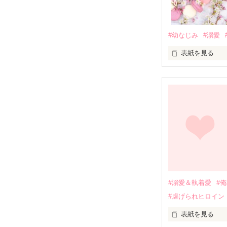
#幼なじみ
#溺愛
表紙を見る
幼なじみの哲平
しかし、ある出
関係修復もでき
引っ越すことに
それから約十二
過去の傷から、
運命のような再
#溺愛＆執着愛
#
そして、ひょん
#虐げられヒロイン
酔った勢いで一
表紙を見る
さらに、美桜が
『責任をとる、