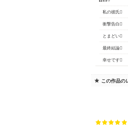
私の彼氏
衝撃告白
とまどい
最終結論
幸せです
この作品の