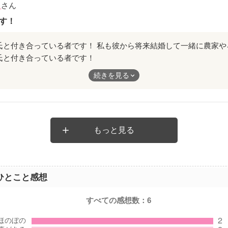
a
さん
す！
氏と付き合っている者です！
来結婚して一緒に農家やろうって言われてて、でも私は虫が苦手だ
続きを見る
ゃめちゃ共感でした。
て農家やってみてどんな感じですか？？虫克服したり農作業難しい
もっと見る
ひとこと感想
すべての感想数：
6