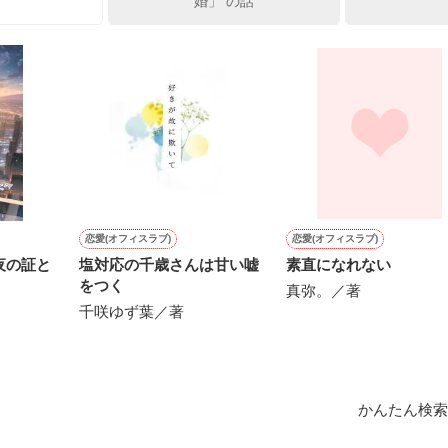
婚」 の話
ひぃ、雛子？！！！』🐥

上司が見せる素顔は、なぜか想像以上に甘くて……🐥💓🦅

作品を読む
用の画像も全てフリー素材です。

.6.3〜7.20完結です。　

にて恋愛トレンド1位でした〜良かったら読んで頂けると嬉しいです。
作品を読む
恋愛(オフィスラブ)
恋愛(オフィスラブ)
夜の証と
塩対応の千歳さんは甘い嘘
素直になれない
をつく
真弥。／著
千咲ゆず葉／著
かんたん検索