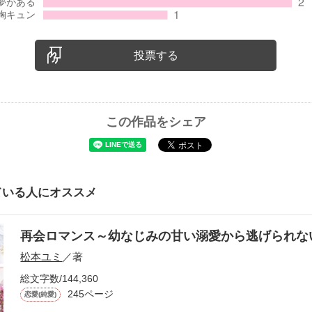
投票する
この作品をシェア
ている人にオススメ
再会ロマンス～幼なじみの甘い溺愛から逃げられ
松本ユミ
／著
総文字数/144,360
245ページ
恋愛(純愛)