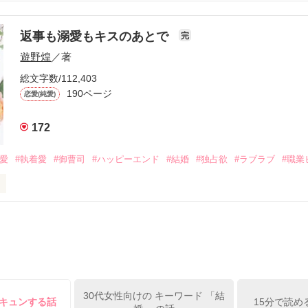
流されて前の職場でうまくいかなかった梅田美桜は、海外で傷心旅行を
裏腹に、好きという気持ちを隠すことなく

年と出会い、酒の勢いもあり一夜限りの関係となる。



は新しい職場でワンナイトした美青年と再会。なんと彼の正体は、とあ
返事も溺愛もキスのあとで
完
族を離れて起業した新進気鋭の実業家、社内でも冷徹だと評判な社長―
哲平は美桜がストーカー被害に

遊野煌
／著
―！

を知る。

ら飼い猫の世話係を命じられた美桜は、猫の世話を口実にしばしば呼び
、哲平は同居を提案してきて――。

総文字数/112,403
190ページ
恋愛(純愛)
みお)

172
作品を読む
みてっぺい)

溺愛
#執着愛
#御曹司
#ハッピーエンド
#結婚
#独占欲
#ラブラブ
#職業
ずの二人の時間が、再び動き出す。

、溺愛ラブ。

）は大手お菓子メーカー、三日月製菓コーポレーションの企画戦略室で働
7.25

年前から付き合いはじめ、半年前から同棲を始めた、同期で恋人の石垣守
姫原由羅（24）との浮気が発覚した上、いつのまにか元カノにされてい
便利屋雛子』と馬鹿にされ、一人こっそり泣いていた雛子に、企画戦略
）が『──俺と結婚してくれないか』といきなりプロポーズをしてきた上
ていた話の改稿版です＊

30代女性向けの キーワード 「結
俺の雛子』🦅

胸キュンする話
15分で読め