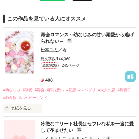
この作品を見ている人にオススメ
再会ロマンス～幼なじみの甘い溺愛から逃げ
られない～
完
松本ユミ
／著
総文字数/144,360
245ページ
恋愛(純愛)
408
#幼なじみ
#溺愛
#再会
#両片想い
#初恋
#スパダリ
#大人の恋
#御曹司
#独占欲
#ハッピーエンド
表紙を見る
冷徹なエリート社長はセフレな私を一途に愛
して孕ませたい
完
幼なじみの哲平に淡い恋心を抱いていた美桜。

おうぎまちこ（あきたこまち）
／著