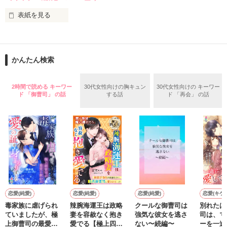
鳴海哲平 (なるみてっぺい)

表紙を見る
作品を読む
止まっていたはずの二人の時間が、再び動き出す。

舞川雛子（26）は大手お菓子メーカー、三日月製菓コーポレー
再会から始まる、溺愛ラブ。

ションの企画戦略室で働いている。

また雛子には2年前から付き合いはじめ、半年前から同棲を始
2026.6.5～2026.7.25

かんたん検索
めた、同期で恋人の石垣守（26）がいるのだが、後輩の姫原由
羅（24）との浮気が発覚した上、いつのまにか元カノにされて
いた。

2時間で読める キーワー
30代女性向けの胸キュン
30代女性向けの キーワー
守と由羅から『便利屋雛子』と馬鹿にされ、一人こっそり泣い
ド 「御曹司」 の話
する話
ド 「再会」 の話
＊以前、公開していた話の改稿版です＊

ていた雛子に、企画戦略室の上司である雪瀬鷹哉（29）が
『──俺と結婚してくれないか』といきなりプロポーズをしてき
た上、同居まで提案してきて──？

鷹哉『宜しくな、俺の雛子』🦅

雛子『俺の……ひぃ、雛子？！！！』🐥

作品を読む
シゴデキで冷徹な上司が見せる素顔は、なぜか想像以上に甘く
て……🐥💓🦅

恋愛(純愛)
恋愛(純愛)
恋愛(純愛)
恋愛(キケ
毒家族に虐げられ
辣腕海運王は政略
クールな御曹司は
別れたは
※表紙も作中使用の画像も全てフリー素材です。

ていましたが、極
妻を容赦なく抱き
強気な彼女を逃さ
司は、マ
※執筆期間2026.6.3〜7.20完結です。　

上御曹司の最愛に
愛でる【極上四天
ない〜続編〜
ーを一途
※他サイトさんにて恋愛トレンド1位でした〜良かったら読ん