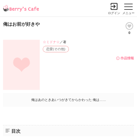
ログイン
メニュー
俺はお前が好きや
0
☆ミドナ☆
／著
恋愛(その他)
作品情報
俺はあのときあいつがきてからかわった 俺は……
目次