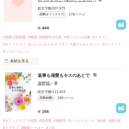
しかし、ある出来事をきっかけに二人の関係は壊れてしまう。

総文字数/207,975
関係修復もできないまま、美桜は両親の離婚によって

179ページ
恋愛(オフィスラブ)
引っ越すことになり、哲平とも離れ離れになった。

それから約十二年後。

444
過去の傷から、二度と会いたくないと思っていた哲平に

#溺愛＆執着愛
#俺様
#御曹司＆社長
#身ごもり＆妊娠
#イケメン
運命のような再会を果たす。

#オフィスラブ
#いちゃいちゃ＆ラブラブ
#虐げられヒロイン
#ワンナイト
そして、ひょんなことから

#ハッピーエンド
酔った勢いで一夜を共にしてしまった。

表紙を見る
さらに、美桜が初めてだと知った哲平は

『責任をとる、結婚しよう』と真っ直ぐに告げてきた。

　おかしな噂を流されて前の職場でうまくいかなかった梅田美
戸惑う美桜とは裏腹に、好きという気持ちを隠すことなく

返事も溺愛もキスのあとで
完
桜は、海外で傷心旅行をしていたところ、日本人美青年と出会
甘やかしてくる。

い、酒の勢いもあり一夜限りの関係となる。

遊野煌
／著
　帰国後、美桜は新しい職場でワンナイトした美青年と再会。
そんなある日、哲平は美桜がストーカー被害に

総文字数/112,403
なんと彼の正体は、とある財閥御曹司にも関わらず、一族を離
遭っていることを知る。

190ページ
恋愛(純愛)
れて起業した新進気鋭の実業家、社内でも冷徹だと評判な社長
美桜を守るため、哲平は同居を提案してきて――。

――御影恭司その人だったのだ――！

　なぜか恭司から飼い猫の世話係を命じられた美桜は、猫の世
166
話を口実にしばしば呼び出された上、二人はいわゆる身体だけ
夏木美桜(なつきみお)

#オフィスラブ
#溺愛
#執着愛
#御曹司
#ハッピーエンド
#結婚
#独占欲
✕

#ラブラブ
#職業ヒーロー
#上司