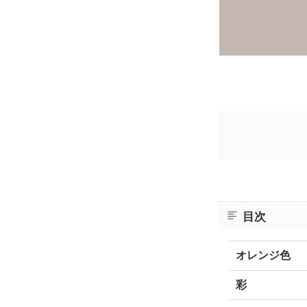
目次
オレンジ色
彩