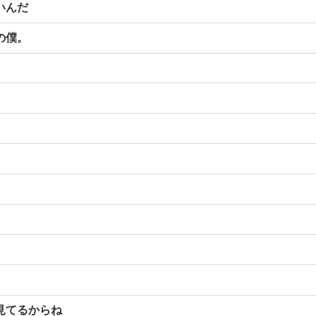
いんだ
の僕。
見てるからね