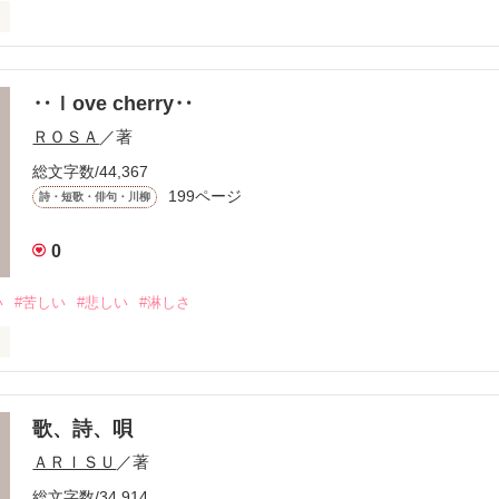
‥ｌove cherry‥
ＲＯＳＡ
／著
総文字数/44,367
199ページ
詩・短歌・俳句・川柳
きた

0
い
#苦しい
#悲しい
#淋しさ
のない

歌、詩、唄
ＡＲＩＳＵ
／著
して

けては

総文字数/34,914