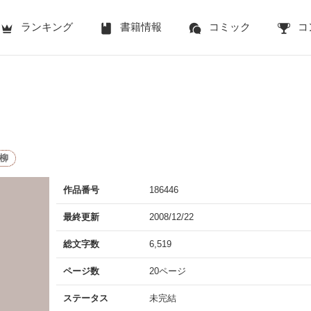
ランキング
書籍情報
コミック
コ
柳
作品番号
186446
最終更新
2008/12/22
総文字数
6,519
ページ数
20ページ
ステータス
未完結