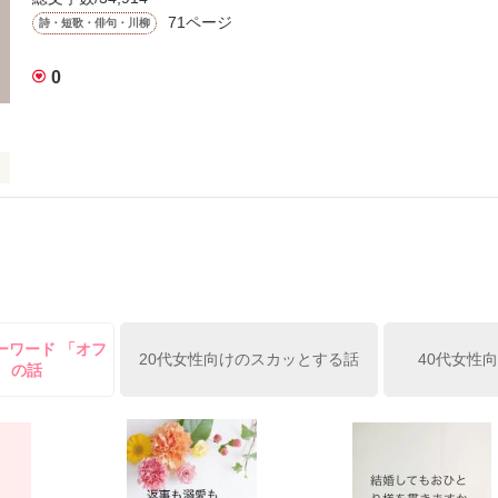
71ページ
詩・短歌・俳句・川柳
0
していた

るまで

いこと、

いこと

ーワード 「オフ
きてゆく中で

20代女性向けのスカッとする話
40代女性
」 の話
もの"

作品を読む
がした
