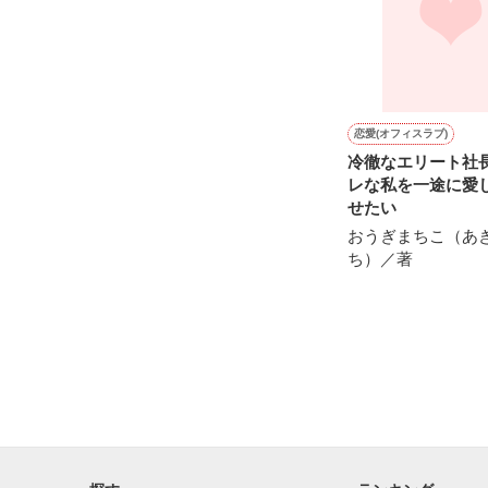
恋をして、

初めて知る感情
仕事をして、

何かを思い知る
恋愛(オフィスラブ)
冷徹なエリート社
レな私を一途に愛
せたい
それは、

"この上ない幸せ
おうぎまちこ（あ
だと思う。

ち）／著
そういう気持ち
私が感じたことを
想いも全部詰め
何かに残してお