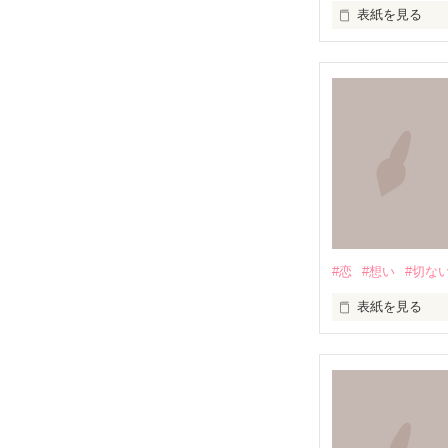
表紙を見る
『知らずに』

知らずに歩いて
道は、遠く

#恋
#想い
#切な
道は、浅く

表紙を見る
満たされること
この胸の奥深く

無知を振りかざ
絶えず支配し続