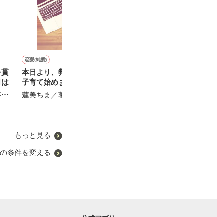
恋愛(純愛)
恋愛(その他)
恋愛(オフィスラブ)
コメディ
を貫
本日より、弊社社長と疑似
いつか、君が思い出す季節
あの時間を忘れる方法が
しっかえしだーい!
司は
子育て始めます
あるなら
依兎／著
ゴウキ／著
たい
蓮美ちま／著
ヤジマ ハルカ／著
もっと見る
の条件を変える