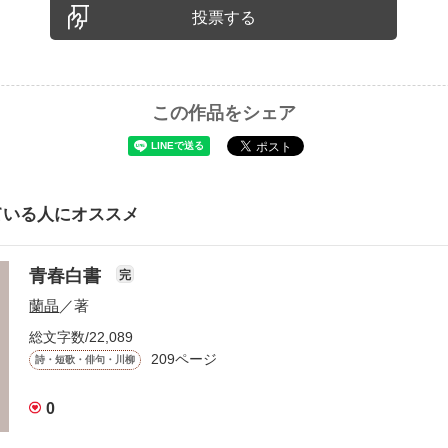
投票する
この作品をシェア
ている人にオススメ
青春白書
完
蘭晶
／著
総文字数/22,089
209ページ
詩・短歌・俳句・川柳
0