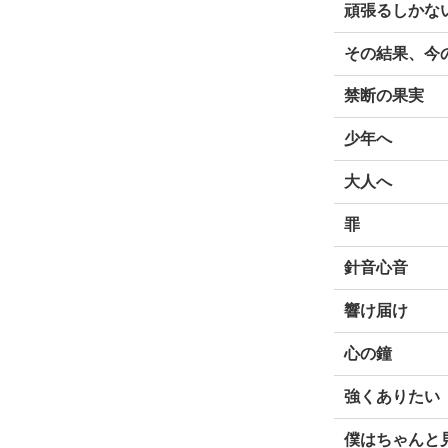
頑張るしかな
その結果、今
禁断の果実
少年へ
大人へ
罪
針音心音
響け届け
心の鐘
強くありたい
僕はちゃんと