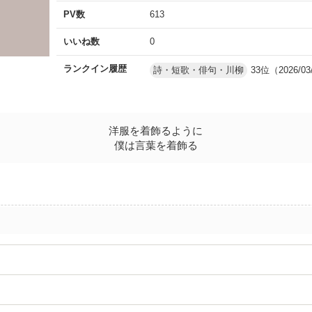
PV数
613
いいね数
0
ランクイン履歴
詩・短歌・俳句・川柳
33位（2026/03
洋服を着飾るように
僕は言葉を着飾る