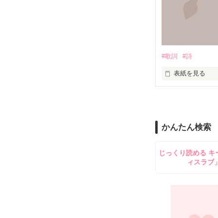
叫ぶ絶望

嘘つきな私は

たしかなものは

#歌詞
#詩
もがいたふりを
ただひとつ

表紙を見る
いつか辿り着け
悲しいことや辛
知っていく度に

かんたん検索
嬉しいこと楽し
じっくり読める キ
きっと私達が生
やっと君との

ィスラブ
とても

"かけがえのない
だと思う。

約束を守れる気