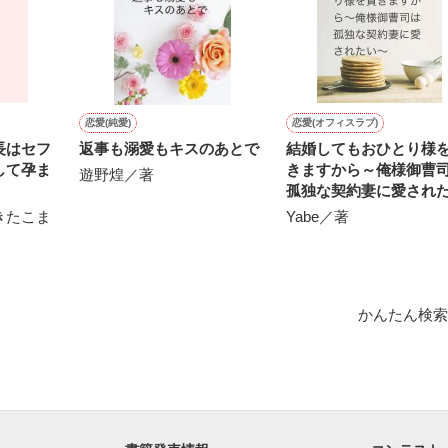
もある。

こともある。

恋愛(純愛)
恋愛(オフィスラブ)
長はセフ
返事も溺愛もキスのあとで
結婚してもおひとり様
して孕ま
きますから～俺様御曹
遊野煌／著
孤独な契約妻に愛され
～
なこと"

きたこま
Yabe／著
作品を読む
かんたん検索
を、



込んで、

きたかった。
