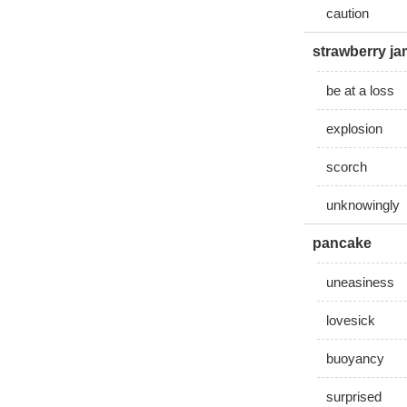
caution
strawberry j
be at a loss
explosion
scorch
unknowingly
pancake
uneasiness
lovesick
buoyancy
surprised