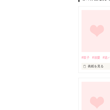
#双子
#溺愛
#逆
表紙を見る
ねえ、誰か私を
孤独で記憶喪失
手を差し伸べた
最強でクールな