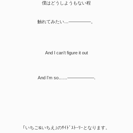
僕はどうしようもない程
触れてみたい…―――――。
And I can't figure it out
And I'm so……――――――.
｢いちご&いちえ｣のｻｲﾄﾞｽﾄｰﾘｰとなります。