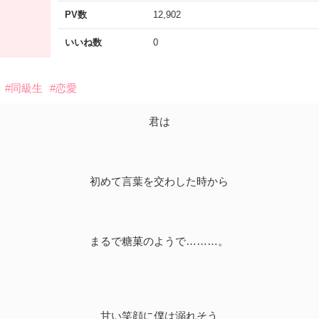
PV数
12,902
いいね数
0
#同級生
#恋愛
君は
初めて言葉を交わした時から
まるで糖菓のようで………。
甘い笑顔に僕は溺れそう