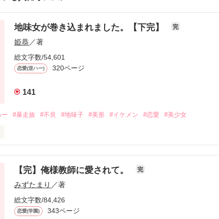
地味女が巻き込まれました。【下完】
完
姫恭
／著
総文字数/54,601
320ページ
恋愛(逆ハー)
141
ハー
#暴走族
#不良
#地味子
#美形
#イケメン
#恋愛
#美少女
タスケテ？

の私に

【完】俺様教師に愛されて。
完
のは、

みずたまり
／著
総文字数/84,426
彼。

343ページ
恋愛(学園)