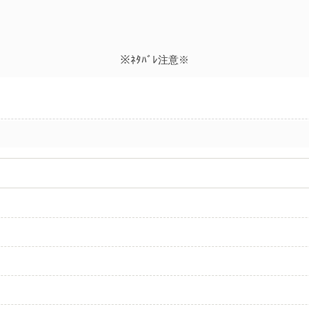
※ﾈﾀﾊﾞﾚ注意※