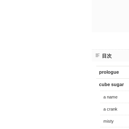
目次
prologue
cube sugar
a name
a crank
misty