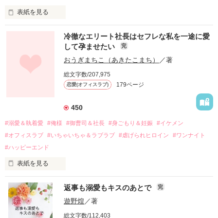
表紙を見る
冷徹なエリート社長はセフレな私を一途に愛
して孕ませたい
完
幼なじみの哲平に淡い恋心を抱いていた美桜。

おうぎまちこ（あきたこまち）
／著
しかし、ある出来事をきっかけに二人の関係は壊れてしまう。

総文字数/207,975
関係修復もできないまま、美桜は両親の離婚によって

179ページ
恋愛(オフィスラブ)
引っ越すことになり、哲平とも離れ離れになった。

それから約十二年後。

450
過去の傷から、二度と会いたくないと思っていた哲平に

#溺愛＆執着愛
#俺様
#御曹司＆社長
#身ごもり＆妊娠
#イケメン
運命のような再会を果たす。

#オフィスラブ
#いちゃいちゃ＆ラブラブ
#虐げられヒロイン
#ワンナイト
そして、ひょんなことから

#ハッピーエンド
酔った勢いで一夜を共にしてしまった。

表紙を見る
さらに、美桜が初めてだと知った哲平は

『責任をとる、結婚しよう』と真っ直ぐに告げてきた。

　おかしな噂を流されて前の職場でうまくいかなかった梅田美
戸惑う美桜とは裏腹に、好きという気持ちを隠すことなく

返事も溺愛もキスのあとで
完
桜は、海外で傷心旅行をしていたところ、日本人美青年と出会
甘やかしてくる。

い、酒の勢いもあり一夜限りの関係となる。

遊野煌
／著
　帰国後、美桜は新しい職場でワンナイトした美青年と再会。
そんなある日、哲平は美桜がストーカー被害に

総文字数/112,403