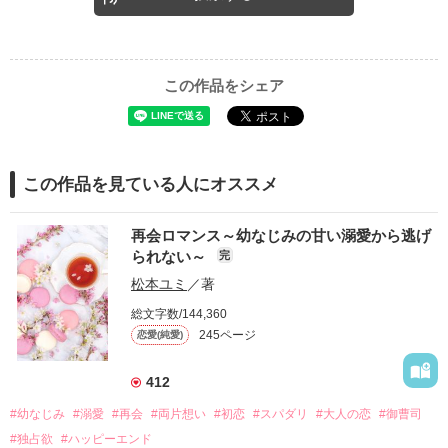
この作品をシェア
この作品を見ている人にオススメ
再会ロマンス～幼なじみの甘い溺愛から逃げ
られない～
完
松本ユミ
／著
総文字数/144,360
245ページ
恋愛(純愛)
412
#幼なじみ
#溺愛
#再会
#両片想い
#初恋
#スパダリ
#大人の恋
#御曹司
#独占欲
#ハッピーエンド