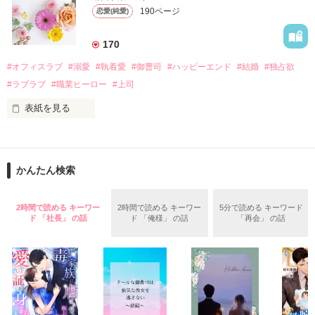
なんと彼の正体は、とある財閥御曹司にも関わらず、一族を離
遭っていることを知る。

190ページ
恋愛(純愛)
れて起業した新進気鋭の実業家、社内でも冷徹だと評判な社長
美桜を守るため、哲平は同居を提案してきて――。

――御影恭司その人だったのだ――！

　なぜか恭司から飼い猫の世話係を命じられた美桜は、猫の世
170
話を口実にしばしば呼び出された上、二人はいわゆる身体だけ
夏木美桜(なつきみお)

#オフィスラブ
#溺愛
#執着愛
#御曹司
#ハッピーエンド
#結婚
#独占欲
✕

#ラブラブ
#職業ヒーロー
#上司
鳴海哲平 (なるみてっぺい)

表紙を見る
作品を読む
止まっていたはずの二人の時間が、再び動き出す。

舞川雛子（26）は大手お菓子メーカー、三日月製菓コーポレー
再会から始まる、溺愛ラブ。

ションの企画戦略室で働いている。

また雛子には2年前から付き合いはじめ、半年前から同棲を始
2026.6.5～2026.7.25

かんたん検索
めた、同期で恋人の石垣守（26）がいるのだが、後輩の姫原由
羅（24）との浮気が発覚した上、いつのまにか元カノにされて
いた。

2時間で読める キーワー
2時間で読める キーワー
5分で読める キーワード
守と由羅から『便利屋雛子』と馬鹿にされ、一人こっそり泣い
ド 「社長」 の話
ド 「俺様」 の話
「再会」 の話
＊以前、公開していた話の改稿版です＊

ていた雛子に、企画戦略室の上司である雪瀬鷹哉（29）が
『──俺と結婚してくれないか』といきなりプロポーズをしてき
た上、同居まで提案してきて──？

鷹哉『宜しくな、俺の雛子』🦅

雛子『俺の……ひぃ、雛子？！！！』🐥

作品を読む