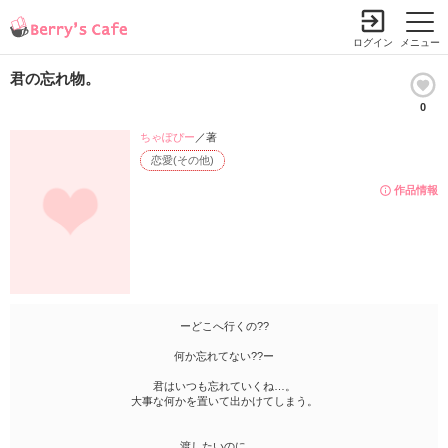
ログイン
メニュー
君の忘れ物。
0
ちゃぽぴー
／著
恋愛(その他)
作品情報
ーどこへ行くの??
何か忘れてない??ー
君はいつも忘れていくね…。
大事な何かを置いて出かけてしまう。
渡したいのに…。