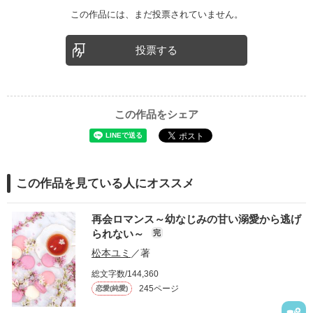
この作品には、まだ投票されていません。
投票する
この作品をシェア
この作品を見ている人にオススメ
再会ロマンス～幼なじみの甘い溺愛から逃げ
られない～
完
松本ユミ
／著
総文字数/144,360
245ページ
恋愛(純愛)