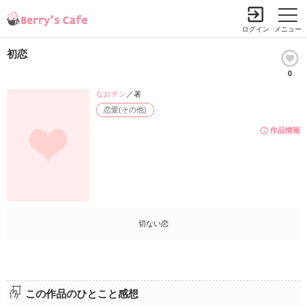
ログイン
メニュー
初恋
0
なおチン
／著
恋愛(その他)
作品情報
切ない恋
この作品のひとこと感想