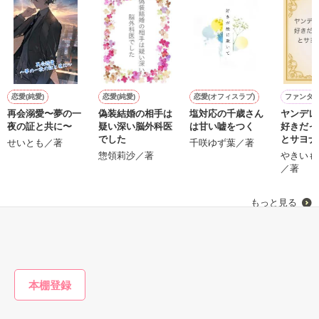
鷹哉『宜しくな、俺の雛子』🦅

雛子『俺の……ひぃ、雛子？！！！』🐥

作品を読む
シゴデキで冷徹な上司が見せる素顔は、なぜか想像以上に甘く
て……🐥💓🦅

恋愛(純愛)
恋愛(純愛)
恋愛(オフィスラブ)
ファンタ
再会溺愛〜夢の一
偽装結婚の相手は
塩対応の千歳さん
ヤンデレ
※表紙も作中使用の画像も全てフリー素材です。

夜の証と共に〜
疑い深い脳外科医
は甘い嘘をつく
好きだっ
※執筆期間2026.6.3〜7.20完結です。　

でした
とサヨナ
せいとも／著
千咲ゆず葉／著
※他サイトさんにて恋愛トレンド1位でした〜良かったら読ん
す！
惣領莉沙／著
やきいも
で頂けると嬉しいです。
／著
もっと見る
作品を読む
かんたん検索の条件を変える