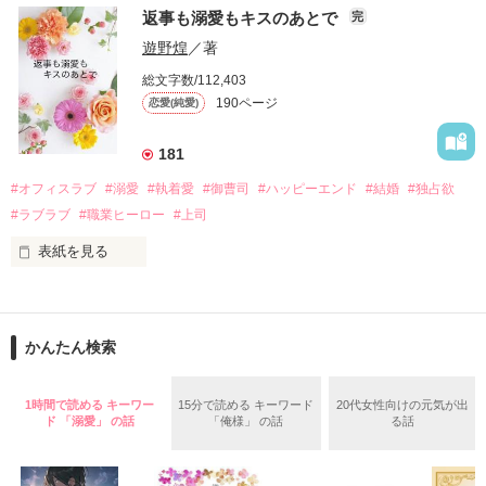
　おかしな噂を流されて前の職場でうまくいかなかった梅田美
戸惑う美桜とは裏腹に、好きという気持ちを隠すことなく

返事も溺愛もキスのあとで
完
桜は、海外で傷心旅行をしていたところ、日本人美青年と出会
甘やかしてくる。

い、酒の勢いもあり一夜限りの関係となる。

遊野煌
／著
　帰国後、美桜は新しい職場でワンナイトした美青年と再会。
そんなある日、哲平は美桜がストーカー被害に

総文字数/112,403
なんと彼の正体は、とある財閥御曹司にも関わらず、一族を離
遭っていることを知る。

190ページ
恋愛(純愛)
れて起業した新進気鋭の実業家、社内でも冷徹だと評判な社長
美桜を守るため、哲平は同居を提案してきて――。

――御影恭司その人だったのだ――！

　なぜか恭司から飼い猫の世話係を命じられた美桜は、猫の世
181
話を口実にしばしば呼び出された上、二人はいわゆる身体だけ
夏木美桜(なつきみお)

#オフィスラブ
#溺愛
#執着愛
#御曹司
#ハッピーエンド
#結婚
#独占欲
✕

#ラブラブ
#職業ヒーロー
#上司
鳴海哲平 (なるみてっぺい)

表紙を見る
作品を読む
止まっていたはずの二人の時間が、再び動き出す。

舞川雛子（26）は大手お菓子メーカー、三日月製菓コーポレー
再会から始まる、溺愛ラブ。

ションの企画戦略室で働いている。

また雛子には2年前から付き合いはじめ、半年前から同棲を始
2026.6.5～2026.7.25

かんたん検索
めた、同期で恋人の石垣守（26）がいるのだが、後輩の姫原由
羅（24）との浮気が発覚した上、いつのまにか元カノにされて
いた。

1時間で読める キーワー
15分で読める キーワード
20代女性向けの元気が出
守と由羅から『便利屋雛子』と馬鹿にされ、一人こっそり泣い
ド 「溺愛」 の話
「俺様」 の話
る話
＊以前、公開していた話の改稿版です＊

ていた雛子に、企画戦略室の上司である雪瀬鷹哉（29）が
『──俺と結婚してくれないか』といきなりプロポーズをしてき
た上、同居まで提案してきて──？
