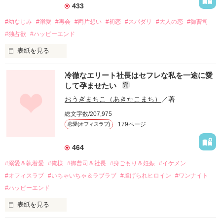
433
#幼なじみ
#溺愛
#再会
#両片想い
#初恋
#スパダリ
#大人の恋
#御曹司
#独占欲
#ハッピーエンド
表紙を見る
冷徹なエリート社長はセフレな私を一途に愛
して孕ませたい
完
幼なじみの哲平に淡い恋心を抱いていた美桜。

おうぎまちこ（あきたこまち）
／著
しかし、ある出来事をきっかけに二人の関係は壊れてしまう。

総文字数/207,975
関係修復もできないまま、美桜は両親の離婚によって

179ページ
恋愛(オフィスラブ)
引っ越すことになり、哲平とも離れ離れになった。

それから約十二年後。

464
過去の傷から、二度と会いたくないと思っていた哲平に

#溺愛＆執着愛
#俺様
#御曹司＆社長
#身ごもり＆妊娠
#イケメン
運命のような再会を果たす。

#オフィスラブ
#いちゃいちゃ＆ラブラブ
#虐げられヒロイン
#ワンナイト
そして、ひょんなことから

#ハッピーエンド
酔った勢いで一夜を共にしてしまった。

表紙を見る
さらに、美桜が初めてだと知った哲平は

『責任をとる、結婚しよう』と真っ直ぐに告げてきた。
