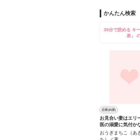
のだが、後輩の
守と由羅から『
かんたん検索
雪瀬鷹哉（29
＊以前、公開し
してきて──？

30分で読める キ
鷹哉『宜しくな、
差」 
雛子『俺の……
シゴデキで冷徹な
※表紙も作中使
※執筆期間2026
※他サイトさん
恋愛(純愛)
お見合い妻はエリ
医の溺愛に気付か
おうぎまちこ（あ
ち）／著