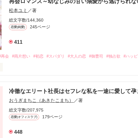
再会ロマンス～幼なじみの甘い溺愛から逃げられ
松本ユミ
／著
総文字数/144,360
245ページ
恋愛(純愛)
411
#再会
#両片想い
#初恋
#スパダリ
#大人の恋
#御曹司
#独占欲
#ハッ
冷徹なエリート社長はセフレな私を一途に愛して孕
に淡い恋心を抱いていた美桜。

おうぎまちこ（あきたこまち）
／著
来事をきっかけに二人の関係は壊れてしまう。

ないまま、美桜は両親の離婚によって

総文字数/207,975
なり、哲平とも離れ離れになった。

179ページ
恋愛(オフィスラブ)
年後。

448
二度と会いたくないと思っていた哲平に
