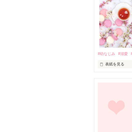
#幼なじみ
#溺愛
表紙を見る
幼なじみの哲平
しかし、ある出
関係修復もでき
引っ越すことに
それから約十二
過去の傷から、