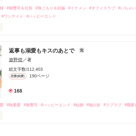
会を果たす。

俺様
#御曹司＆社長
#身ごもり＆妊娠
#イケメン
#オフィスラブ
#いちゃ
なことから

#ワンナイト
#ハッピーエンド
夜を共にしてしまった。

初めてだと知った哲平は

結婚しよう』と真っ直ぐに告げてきた。

流されて前の職場でうまくいかなかった梅田美桜は、海外で傷心旅行を
裏腹に、好きという気持ちを隠すことなく

年と出会い、酒の勢いもあり一夜限りの関係となる。



は新しい職場でワンナイトした美青年と再会。なんと彼の正体は、とあ
返事も溺愛もキスのあとで
完
族を離れて起業した新進気鋭の実業家、社内でも冷徹だと評判な社長―
哲平は美桜がストーカー被害に

遊野煌
／著
―！

を知る。

ら飼い猫の世話係を命じられた美桜は、猫の世話を口実にしばしば呼び
、哲平は同居を提案してきて――。

総文字数/112,403
190ページ
恋愛(純愛)
みお)

168
作品を読む
みてっぺい)

溺愛
#執着愛
#御曹司
#ハッピーエンド
#結婚
#独占欲
#ラブラブ
#職業
ずの二人の時間が、再び動き出す。

、溺愛ラブ。

）は大手お菓子メーカー、三日月製菓コーポレーションの企画戦略室で働
7.25

年前から付き合いはじめ、半年前から同棲を始めた、同期で恋人の石垣守