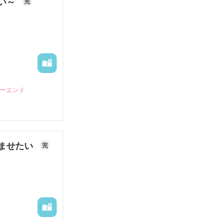
ない～
完
ピーエンド
ませたい
完