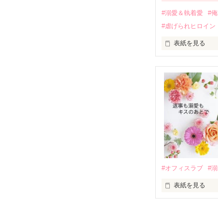
運命のような再
#溺愛＆執着愛
#
そして、ひょん
#虐げられヒロイン
酔った勢いで一
表紙を見る
さらに、美桜が
『責任をとる、
　おかしな噂を
戸惑う美桜とは
ろ、日本人美青
甘やかしてくる。
　帰国後、美桜
も関わらず、一
そんなある日、
人だったのだ―
遭っていること
　なぜか恭司か
美桜を守るため
夏木美桜(なつき
✕

鳴海哲平 (なる
#オフィスラブ
#
止まっていたは
表紙を見る
再会から始まる
舞川雛子（26
2026.6.5～2026.
また雛子には2