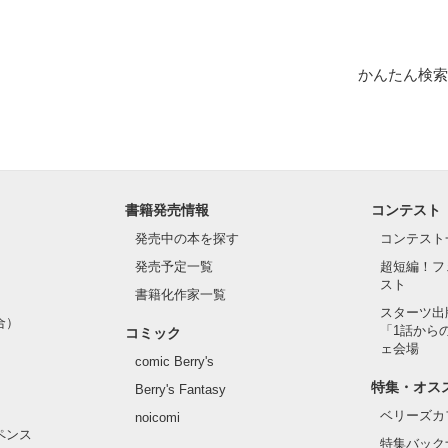
かんたん検索
書籍発売情報
コンテスト
発売中の本を探す
コンテスト
発売予定一覧
超短編！フ
スト
書籍化作家一覧
スターツ出
合）
「1話から
コミック
ェ会場
comic Berry's
特集・オス
Berry's Fantasy
ベリーズカ
noicomi
ペンス
特集バック