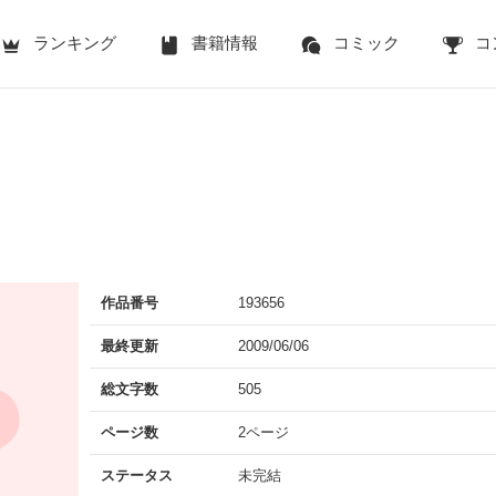
ランキング
書籍情報
コミック
コ
作品番号
193656
最終更新
2009/06/06
総文字数
505
ページ数
2ページ
ステータス
未完結