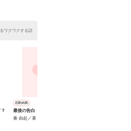
た。

室の上司である
、同居まで提案
るワクワクする話
恋愛(純愛)
ファンタジー
恋愛(純愛)
ファンタジー
て？
最後の告白
好感度を上げればボーナス
秘書清水が見た、冷徹社長
万能フライパン
仕様の乙女ゲーム世界で、
の初恋
袋を掴んだ私、
奏 由起／著
攻略対象の王子様をメロメ
て無双する！
Yabe／著
ロにさせすぎてごめんなさ
待鳥園子／著
またたびやま銀