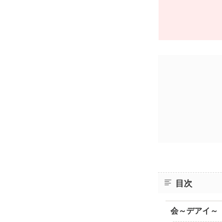
目次
会～デアイ～