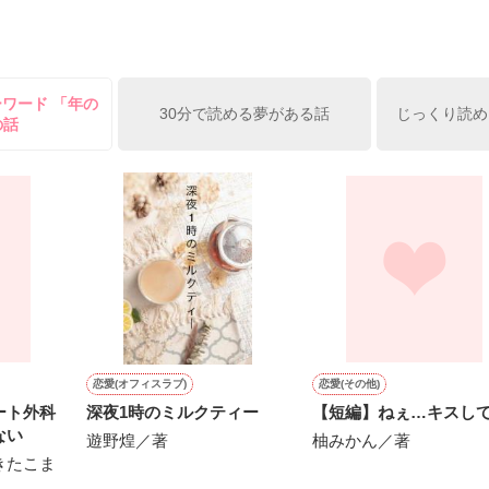
姫原由羅（24）との浮気が発覚した上、いつのまにか元カノにされてい
便利屋雛子』と馬鹿にされ、一人こっそり泣いていた雛子に、企画戦略
）が『──俺と結婚してくれないか』といきなりプロポーズをしてきた上
ていた話の改稿版です＊

ーワード 「年の
俺の雛子』🦅

30分で読める夢がある話
じっくり読め
の話
ひぃ、雛子？！！！』🐥

上司が見せる素顔は、なぜか想像以上に甘くて……🐥💓🦅

作品を読む
用の画像も全てフリー素材です。

.6.3〜7.20完結です。　

にて恋愛トレンド1位でした〜良かったら読んで頂けると嬉しいです。
作品を読む
恋愛(オフィスラブ)
恋愛(その他)
ート外科
深夜1時のミルクティー
【短編】ねぇ…キスし
ない
遊野煌／著
柚みかん／著
きたこま