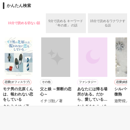
また雛子には2年前から付き合いはじめ、半年前から同棲を始
2026.6.5～2026.7.25

かんたん検索
めた、同期で恋人の石垣守（26）がいるのだが、後輩の姫原由
羅（24）との浮気が発覚した上、いつのまにか元カノにされて
いた。

5分で読める キーワード
15分で読めるワクワクす
15分で読める切ない話
守と由羅から『便利屋雛子』と馬鹿にされ、一人こっそり泣い
「年の差」 の話
る話
＊以前、公開していた話の改稿版です＊

ていた雛子に、企画戦略室の上司である雪瀬鷹哉（29）が
『──俺と結婚してくれないか』といきなりプロポーズをしてき
た上、同居まで提案してきて──？

鷹哉『宜しくな、俺の雛子』🦅

雛子『俺の……ひぃ、雛子？！！！』🐥

作品を読む
シゴデキで冷徹な上司が見せる素顔は、なぜか想像以上に甘く
て……🐥💓🦅

恋愛(オフィスラブ)
その他
ファンタジー
恋愛(純愛)
モテ男の北原くん
父と娘 ～禁断の恋
あなたには帰る場
シルバー
※表紙も作中使用の画像も全てフリー素材です。

は、報われない恋
心～
所がある。だか
微熱
※執筆期間2026.6.3〜7.20完結です。　

をしている
ら、愛していると
イチゴ飴／著
遊野煌／
※他サイトさんにて恋愛トレンド1位でした〜良かったら読ん
は言えない。
きたみまゆ／著
おうぎまちこ（あ
で頂けると嬉しいです。
きたこまち）／著
もっと見る
作品を読む