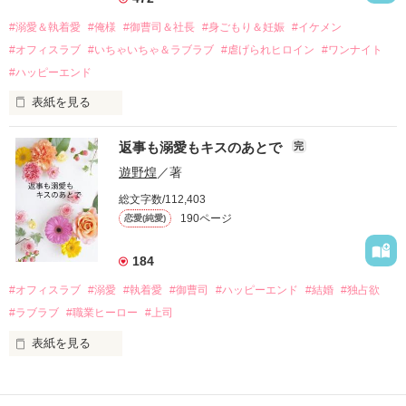
過去の傷から、二度と会いたくないと思っていた哲平に

#溺愛＆執着愛
#俺様
#御曹司＆社長
#身ごもり＆妊娠
#イケメン
運命のような再会を果たす。

#オフィスラブ
#いちゃいちゃ＆ラブラブ
#虐げられヒロイン
#ワンナイト
そして、ひょんなことから

#ハッピーエンド
酔った勢いで一夜を共にしてしまった。

表紙を見る
さらに、美桜が初めてだと知った哲平は

『責任をとる、結婚しよう』と真っ直ぐに告げてきた。

　おかしな噂を流されて前の職場でうまくいかなかった梅田美
戸惑う美桜とは裏腹に、好きという気持ちを隠すことなく

返事も溺愛もキスのあとで
完
桜は、海外で傷心旅行をしていたところ、日本人美青年と出会
甘やかしてくる。

い、酒の勢いもあり一夜限りの関係となる。

遊野煌
／著
　帰国後、美桜は新しい職場でワンナイトした美青年と再会。
そんなある日、哲平は美桜がストーカー被害に

総文字数/112,403
なんと彼の正体は、とある財閥御曹司にも関わらず、一族を離
遭っていることを知る。

190ページ
恋愛(純愛)
れて起業した新進気鋭の実業家、社内でも冷徹だと評判な社長
美桜を守るため、哲平は同居を提案してきて――。

――御影恭司その人だったのだ――！

　なぜか恭司から飼い猫の世話係を命じられた美桜は、猫の世
184
話を口実にしばしば呼び出された上、二人はいわゆる身体だけ
夏木美桜(なつきみお)

#オフィスラブ
#溺愛
#執着愛
#御曹司
#ハッピーエンド
#結婚
#独占欲
✕

#ラブラブ
#職業ヒーロー
#上司
鳴海哲平 (なるみてっぺい)

表紙を見る
作品を読む
止まっていたはずの二人の時間が、再び動き出す。

舞川雛子（26）は大手お菓子メーカー、三日月製菓コーポレー
再会から始まる、溺愛ラブ。

ションの企画戦略室で働いている。
