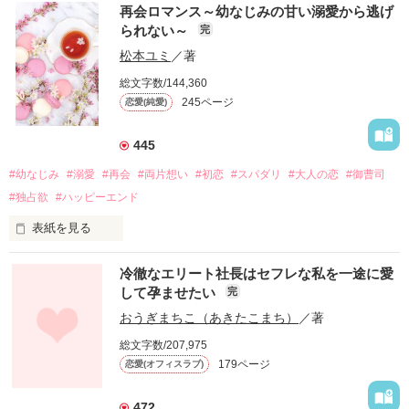
再会ロマンス～幼なじみの甘い溺愛から逃げ
られない～
完
松本ユミ
／著
総文字数/144,360
245ページ
恋愛(純愛)
445
#幼なじみ
#溺愛
#再会
#両片想い
#初恋
#スパダリ
#大人の恋
#御曹司
#独占欲
#ハッピーエンド
表紙を見る
冷徹なエリート社長はセフレな私を一途に愛
して孕ませたい
完
幼なじみの哲平に淡い恋心を抱いていた美桜。

おうぎまちこ（あきたこまち）
／著
しかし、ある出来事をきっかけに二人の関係は壊れてしまう。

総文字数/207,975
関係修復もできないまま、美桜は両親の離婚によって

179ページ
恋愛(オフィスラブ)
引っ越すことになり、哲平とも離れ離れになった。

それから約十二年後。

472