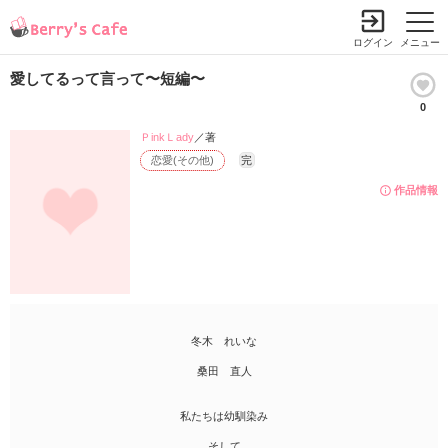
ログイン
メニュー
愛してるって言って〜短編〜
0
ＰinkＬady
／著
恋愛(その他)
完
作品情報
冬木 れいな
桑田 直人
私たちは幼馴染み
そして