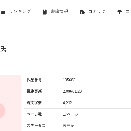
ランキング
書籍情報
コミック
コ
彼氏
作品番号
195682
最終更新
2009/01/20
総文字数
4,312
ページ数
17ページ
ステータス
未完結