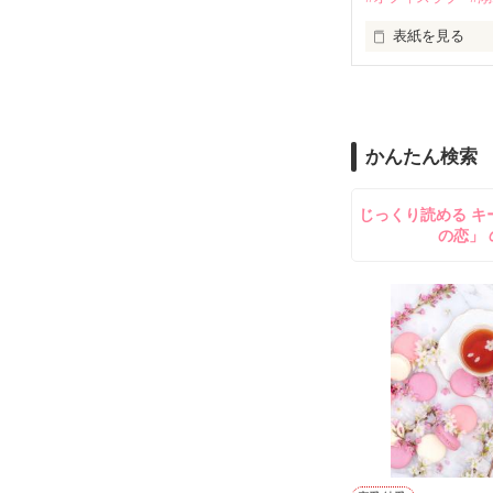
止まっていたは
表紙を見る
再会から始まる
舞川雛子（26
2026.6.5～2026.
また雛子には2
のだが、後輩の
守と由羅から『
かんたん検索
雪瀬鷹哉（29
＊以前、公開し
してきて──？

じっくり読める キ
鷹哉『宜しくな、
の恋」 
雛子『俺の……
シゴデキで冷徹な
※表紙も作中使
※執筆期間2026
※他サイトさん