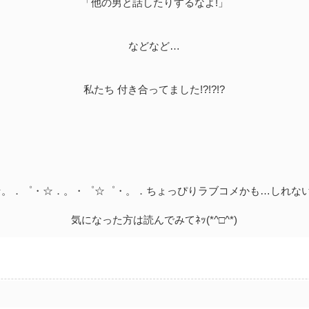
「他の男と話したりするなよ!」
などなど…
私たち 付き合ってました!?!?!?
☆。．゜・☆．。・゜☆゜・。．ちょっぴりラブコメかも…しれない
気になった方は読んでみてﾈｯ(*^□^*)