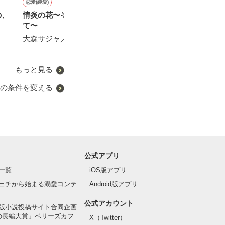
恋愛(純愛)
恋愛(キケン・ダーク)
恋愛(純愛)
恋愛(キケン・ダーク)
の、
情炎の花〜その瞳に囚われ
身代わり少女は、闇夜の帝
凄腕レーサーは中身も最上
悪女は果てない
て〜
王の愛に溺れる。
級〜夢見る乙女を眠らせな
る
い〜
大森サジャ／著
雪乃もなか／著
柊乃なや／著
大森サジャ／著
もっと見る
の条件を変える
公式アプリ
一覧
iOS版アプリ
ェチから始まる溺愛コンテ
Android版アプリ
公式アカウント
版小説投稿サイト合同企画
の長編大賞」ベリーズカフ
X（Twitter）