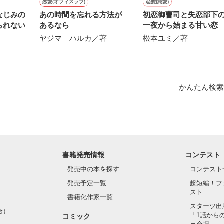
恋愛(オフィスラブ)
恋愛(純愛)
なじみの
あの時間を忘れる方法が
初恋御曹司と失恋部下
られない
あるなら
一夜から始まる甘い恋
ヤジマ ハルカ／著
松本ユミ／著
かんたん検索
書籍発売情報
コンテスト
発売中の本を探す
コンテスト
発売予定一覧
超短編！フ
スト
書籍化作家一覧
スターツ出
合）
「1話から
コミック