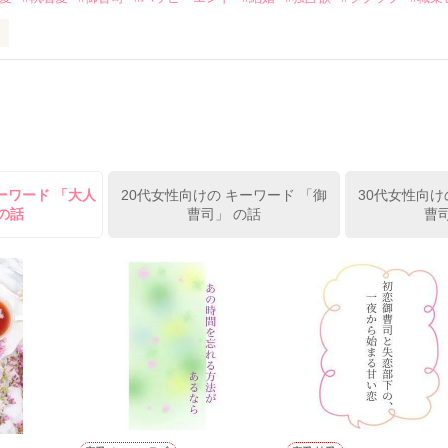
ずの二人の時間が、再び動き出す。

、溺愛ラブ。

）は大手お菓子メーカー、三日月製菓コーポレーションの企画戦略室で働
7.25

年前から付き合いはじめ、半年前から同棲を始めた、同期で恋人の石垣守
姫原由羅（24）との浮気が発覚した上、いつのまにか元カノにされてい
便利屋雛子』と馬鹿にされ、一人こっそり泣いていた雛子に、企画戦略
）が『──俺と結婚してくれないか』といきなりプロポーズをしてきた上
ていた話の改稿版です＊

ーワード 「大人
20代女性向けの キーワード 「御
30代女性向け
俺の雛子』🦅

の話
曹司」 の話
曹
ひぃ、雛子？！！！』🐥

上司が見せる素顔は、なぜか想像以上に甘くて……🐥💓🦅

作品を読む
用の画像も全てフリー素材です。

.6.3〜7.20完結です。　

にて恋愛トレンド1位でした〜良かったら読んで頂けると嬉しいです。
作品を読む