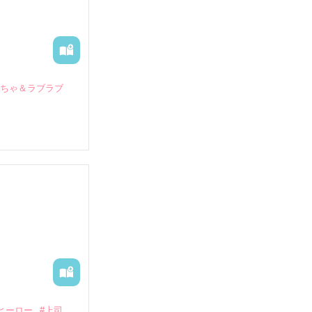
いちゃ＆ラブラブ
していたとこ
る財閥御曹司に
―御影恭司その
出された上、二
ヒーロー
#上司