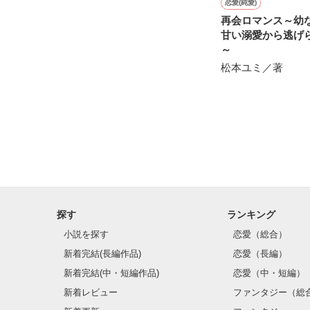
恋愛(純愛)
再会ロマンス～幼
甘い溺愛から逃げ
～
松本ユミ／著
探す
ランキング
小説を探す
恋愛（総合）
新着完結(長編作品)
恋愛（長編）
新着完結(中・短編作品)
恋愛（中・短編）
新着レビュー
ファンタジー（総