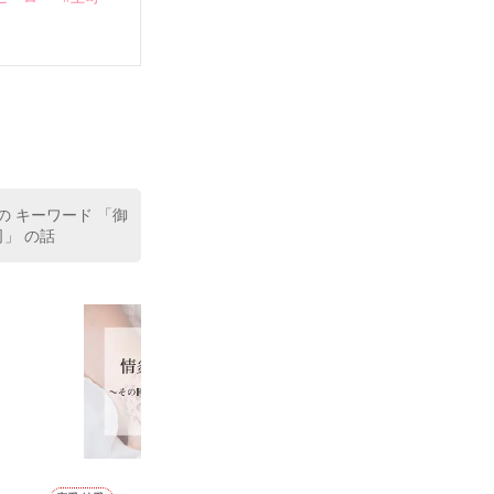
いている。

（26）がいる
た。

室の上司である
、同居まで提案
の キーワード 「御
司」 の話