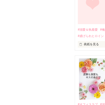
関係修復もでき
引っ越すことに
それから約十二
過去の傷から、
運命のような再
#溺愛＆執着愛
#
そして、ひょん
#虐げられヒロイン
酔った勢いで一
表紙を見る
さらに、美桜が
『責任をとる、
　おかしな噂を
戸惑う美桜とは
ろ、日本人美青
甘やかしてくる。
　帰国後、美桜
も関わらず、一
そんなある日、
人だったのだ―
遭っていること
　なぜか恭司か
美桜を守るため
夏木美桜(なつき
✕

鳴海哲平 (なる
#オフィスラブ
#