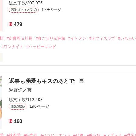
ないまま、美桜は両親の離婚によって

総文字数/207,975
なり、哲平とも離れ離れになった。

179ページ
恋愛(オフィスラブ)
年後。

479
二度と会いたくないと思っていた哲平に

会を果たす。

俺様
#御曹司＆社長
#身ごもり＆妊娠
#イケメン
#オフィスラブ
#いちゃ
なことから

#ワンナイト
#ハッピーエンド
夜を共にしてしまった。

初めてだと知った哲平は

結婚しよう』と真っ直ぐに告げてきた。

流されて前の職場でうまくいかなかった梅田美桜は、海外で傷心旅行を
裏腹に、好きという気持ちを隠すことなく

年と出会い、酒の勢いもあり一夜限りの関係となる。



は新しい職場でワンナイトした美青年と再会。なんと彼の正体は、とあ
返事も溺愛もキスのあとで
完
族を離れて起業した新進気鋭の実業家、社内でも冷徹だと評判な社長―
哲平は美桜がストーカー被害に

遊野煌
／著
―！

を知る。

ら飼い猫の世話係を命じられた美桜は、猫の世話を口実にしばしば呼び
、哲平は同居を提案してきて――。

総文字数/112,403
190ページ
恋愛(純愛)
みお)

190
作品を読む
みてっぺい)

溺愛
#執着愛
#御曹司
#ハッピーエンド
#結婚
#独占欲
#ラブラブ
#職業