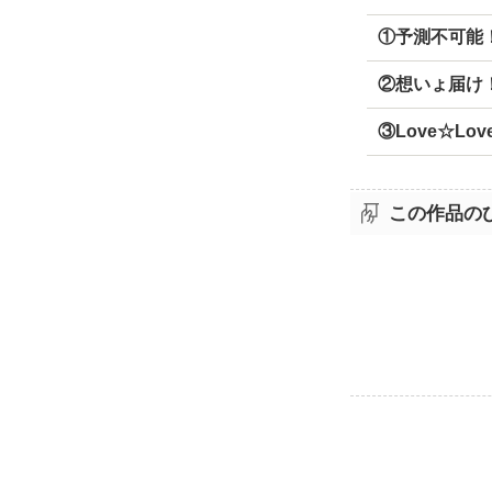
①予測不可能
②想いょ届け
③Love☆Lov
この作品の