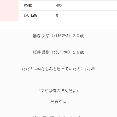
PV数
406
いいね数
0
雛森 文芽《ﾋﾅﾓﾘｱﾔﾒ》２０歳
桜井 遊樹《ｻｸﾗｲﾕｳｷ》１６歳
ただの…幼なじみと思っていたのにぃぃ!!!
「文芽は俺の彼女だよ」
発言や…