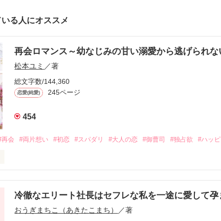
ている人にオススメ
再会ロマンス～幼なじみの甘い溺愛から逃げられ
松本ユミ
／著
総文字数/144,360
245ページ
恋愛(純愛)
454
#再会
#両片想い
#初恋
#スパダリ
#大人の恋
#御曹司
#独占欲
#ハッ
冷徹なエリート社長はセフレな私を一途に愛して孕
に淡い恋心を抱いていた美桜。

おうぎまちこ（あきたこまち）
／著
来事をきっかけに二人の関係は壊れてしまう。
