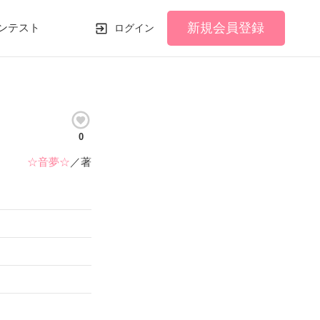
新規会員登録
ンテスト
ログイン
0
☆音夢☆
／著