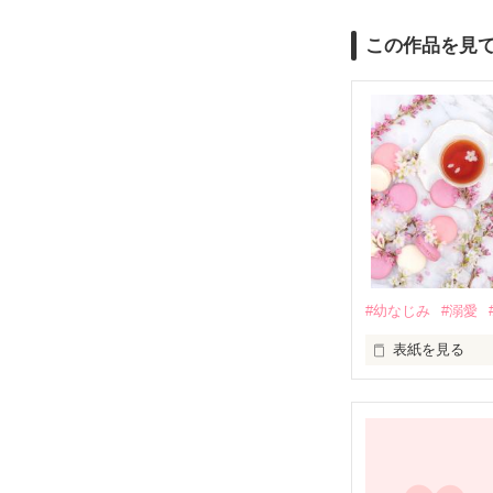
この作品を見
#幼なじみ
#溺愛
表紙を見る
幼なじみの哲平
しかし、ある出