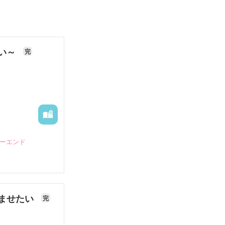
ない～
完
ピーエンド
ませたい
完