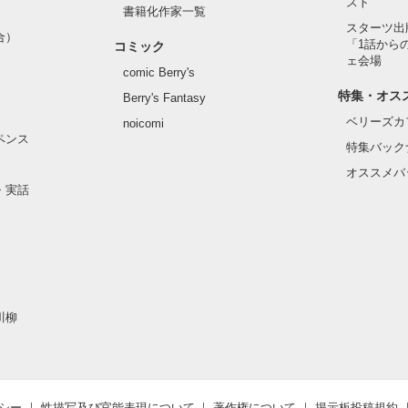
スト
書籍化作家一覧
スターツ出
合）
「1話から
コミック
ェ会場
comic Berry's
特集・オス
Berry's Fantasy
ベリーズカ
noicomi
ペンス
特集バック
オススメバ
・実話
川柳
シー
性描写及び官能表現について
著作権について
掲示板投稿規約