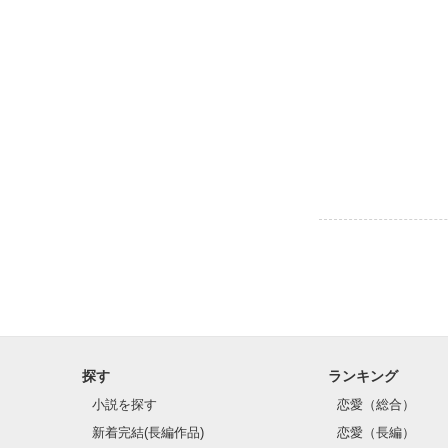
探す
ランキング
小説を探す
恋愛（総合）
新着完結(長編作品)
恋愛（長編）