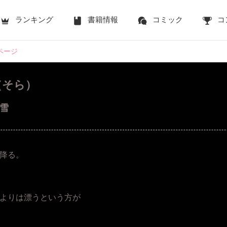
ランキング
書籍情報
コミック
コ
5ページ
（そら）
の雪
降る。
よりは漂うという方が