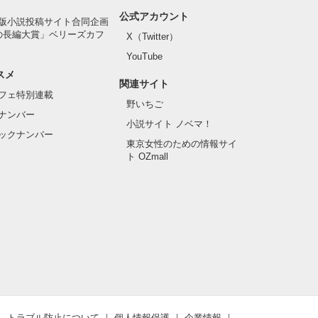
公式アカウント
版小説投稿サイト合同企画
の長編大賞」ベリーズカフ
X（Twitter）
YouTube
スメ
関連サイト
フェ特別連載
野いちご
ナンバー
小説サイト ノベマ！
ックナンバー
東京女性のための情報サイ
ト OZmall
トラブル防止について
個人情報保護
企業情報