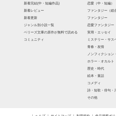
新着完結(中・短編作品)
恋愛（中・短編）
新着レビュー
ファンタジー（総
新着更新
ファンタジー
ジャンル別小説一覧
恋愛ファンタジー
ベリーズ文庫の原作が無料で読める
実用・エッセイ
コミュニティ
ミステリー・サス
青春・友情
ノンフィクション
ホラー・オカルト
歴史・時代
絵本・童話
コメディ
詩・短歌・俳句・
その他
ヘルプ
サイトマップ
利用規約
作品掲載ポリ