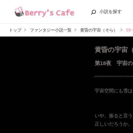
小説を探す
トップ
ファンタジー小説一覧
黄昏の宇宙（そら）
5
黄昏の宇宙
第18夜 宇宙
宇宙空間にも雪は
いや、振ると言う
正しいだろうか。