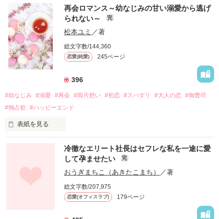
再会ロマンス～幼なじみの甘い溺愛から逃げ
られない～
完
松本ユミ
／著
総文字数/144,360
245ページ
恋愛(純愛)
396
#幼なじみ
#溺愛
#再会
#両片想い
#初恋
#スパダリ
#大人の恋
#御曹司
#独占欲
#ハッピーエンド
表紙を見る
冷徹なエリート社長はセフレな私を一途に愛
して孕ませたい
完
幼なじみの哲平に淡い恋心を抱いていた美桜。

おうぎまちこ（あきたこまち）
／著
しかし、ある出来事をきっかけに二人の関係は壊れてしまう。

総文字数/207,975
関係修復もできないまま、美桜は両親の離婚によって

179ページ
恋愛(オフィスラブ)
引っ越すことになり、哲平とも離れ離れになった。

それから約十二年後。
