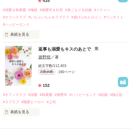
435
過去の傷から、二度と会いたくないと思っていた哲平に

#溺愛＆執着愛
#俺様
#御曹司＆社長
#身ごもり＆妊娠
#イケメン
運命のような再会を果たす。

#オフィスラブ
#いちゃいちゃ＆ラブラブ
#虐げられヒロイン
#ワンナイト
そして、ひょんなことから

#ハッピーエンド
酔った勢いで一夜を共にしてしまった。

表紙を見る
さらに、美桜が初めてだと知った哲平は

『責任をとる、結婚しよう』と真っ直ぐに告げてきた。

　おかしな噂を流されて前の職場でうまくいかなかった梅田美
戸惑う美桜とは裏腹に、好きという気持ちを隠すことなく

返事も溺愛もキスのあとで
完
桜は、海外で傷心旅行をしていたところ、日本人美青年と出会
甘やかしてくる。

い、酒の勢いもあり一夜限りの関係となる。

遊野煌
／著
　帰国後、美桜は新しい職場でワンナイトした美青年と再会。
そんなある日、哲平は美桜がストーカー被害に

総文字数/112,403
なんと彼の正体は、とある財閥御曹司にも関わらず、一族を離
遭っていることを知る。

190ページ
恋愛(純愛)
れて起業した新進気鋭の実業家、社内でも冷徹だと評判な社長
美桜を守るため、哲平は同居を提案してきて――。

――御影恭司その人だったのだ――！

　なぜか恭司から飼い猫の世話係を命じられた美桜は、猫の世
152
話を口実にしばしば呼び出された上、二人はいわゆる身体だけ
夏木美桜(なつきみお)

#オフィスラブ
#溺愛
#執着愛
#御曹司
#ハッピーエンド
#結婚
#独占欲
✕

#ラブラブ
#職業ヒーロー
#上司
鳴海哲平 (なるみてっぺい)

表紙を見る
作品を読む
止まっていたはずの二人の時間が、再び動き出す。

舞川雛子（26）は大手お菓子メーカー、三日月製菓コーポレー
再会から始まる、溺愛ラブ。

ションの企画戦略室で働いている。
