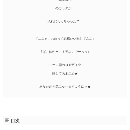
のカラダが…
入れ代わっちゃった？！
｢…なぁ、お前って結構いい胸してんな｣
｢ば、ばかー！！見ないでーっっ｣
甘ーい恋のコメディ☆
略してあまこめ★
あなたが元気になりますようにッ★
目次