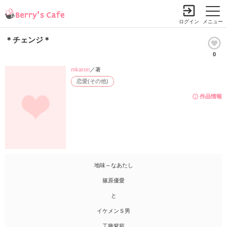
ログイン
メニュー
＊チェンジ＊
0
mkaron
／著
恋愛(その他)
作品情報
地味～なあたし
篠原優愛
と
イケメンＳ男
工藤紫苑