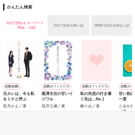
また雛子には2年前から付き合いはじめ、半年前から同棲を始
2026.6.5～2026.7.25

かんたん検索
めた、同期で恋人の石垣守（26）がいるのだが、後輩の姫原由
羅（24）との浮気が発覚した上、いつのまにか元カノにされて
いた。

30分で読める キーワード
15分で読める怖い話
3時間で読める切ない話
守と由羅から『便利屋雛子』と馬鹿にされ、一人こっそり泣い
「再会」 の話
＊以前、公開していた話の改稿版です＊

ていた雛子に、企画戦略室の上司である雪瀬鷹哉（29）が
『──俺と結婚してくれないか』といきなりプロポーズをしてき
た上、同居まで提案してきて──？

鷹哉『宜しくな、俺の雛子』🦅

雛子『俺の……ひぃ、雛子？！！！』🐥

作品を読む
シゴデキで冷徹な上司が見せる素顔は、なぜか想像以上に甘く
て……🐥💓🦅

恋愛(純愛)
恋愛(オフィスラブ)
恋愛(オフィスラブ)
恋愛(オフ
元カレは、今も私
黒澤主任の甘いイ
私の失恋の行き着
甘い初恋
※表紙も作中使用の画像も全てフリー素材です。

をミケと呼ぶ
ジワル
く先は…No.1
一度
※執筆期間2026.6.3〜7.20完結です。　

長月かよ／著
花月七瀬／著
椿りみ／著
とみかわ
※他サイトさんにて恋愛トレンド1位でした〜良かったら読ん
／著
で頂けると嬉しいです。
もっと見る
作品を読む